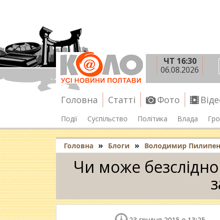
ЧТ 16:30
06.08.2026
Головна
Статті
Фото
Віде
Події
Суспільство
Політика
Влада
Гро
»
»
Головна
Блоги
Володимир Пилипе
Чи може безслідно
з
23 грудня 2015 о 13:25