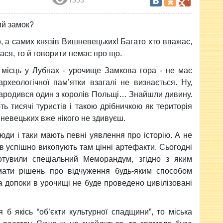
ий замок?
о, а самих князів Вишневецьких!
Багато хто вважає,
ася, то й говорити немає про що.
 місць у Лубнах - урочище Замкова гора - не має
рхеологічної пам’ятки взагалі не визнається. Ну,
народився один з королів Польщі… Знайшли дивину.
ь тисячі туристів і такою дрібничкою як територія
невецьких вже нікого не здивуєш.
люди і таки мають певні уявлення про історію. А не
ів успішно викопують там цінні артефакти. Сьогодні
дготувили спеціальний Меморандум, згідно з яким
мати рішень про відчуження будь-яким способом
 допоки в урочищі не буде проведено цивілізовані
б якісь “об’єкти культурної спадщини”, то міська