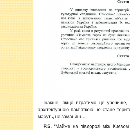
Інакше, якщо втратимо це урочище, 
архітектурною пам’яткою не стане терито
мабуть, не заманиш…
P.S.
“Майже на півдорозі між Ки
євом