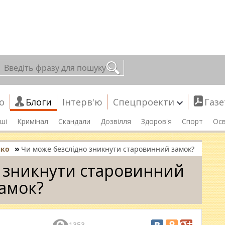
о
Блоги
Інтерв'ю
Спецпроекти
Газе
ші
Кримінал
Скандали
Дозвілля
Здоров'я
Спорт
Осв
»
нко
Чи може безслідно зникнути старовинний замок?
 зникнути старовинний
амок?
1353