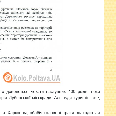
то доведеться чекати наступних 400 років, поки
рія Лубенської міськради. Але туди туристів вже,
 та Харковом, обабіч головної траси знаходиться