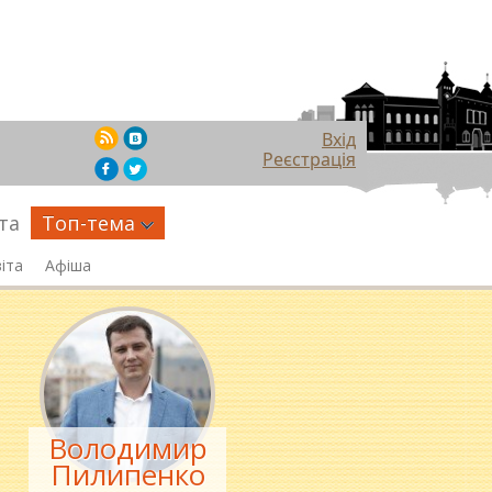
Вхід
Реєстрація
та
Топ-тема
іта
Афіша
Володимир
Пилипенко