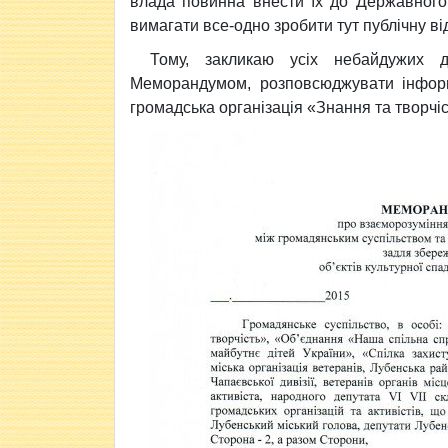
влада повинна внести їх до Державного
вимагати все-одно зробити тут публічну ві
Тому, закликаю усіх небайдужих д
Меморандумом, розповсюджувати інформ
громадська організація «Знання та творчі