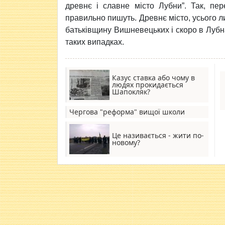
древнє і славне місто Лубни”. Так, пе
правильно пишуть. Древнє місто, усього ли
батьківщину Вишневецьких і скоро в Лубнах 
таких випадках.
Казус ставка або чому в
людях прокидається
Шапокляк?
Чергова "реформа" вищої школи
Це називається - жити по-
новому?