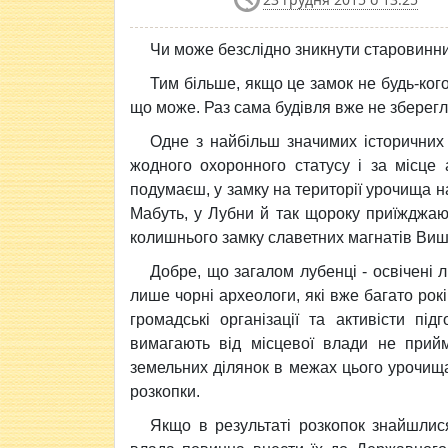
Чи може безслідно зникнути
старовинн
Тим більше, якщо це замок не будь-ког
що може. Раз сама будівля вже не зберегл
Одне з найбільш значимих історичних
жодного охоронного статусу і за місце а
подумаєш, у замку на території урочища 
Мабуть, у Лубни й так щороку приїжджают
колишнього замку славетних магнатів Виш
Добре, що загалом лубенці - освічені 
лише чорні археологи, які вже багато рок
громадські організації та активісти пі
вимагають від місцевої влади не прий
земельних ділянок в межах цього урочища
розкопки.
Якщо в результаті розкопок знайшлися 