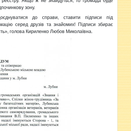
 реєстру. Якщо ж не знайдуться, то громада буде
дпочинкову зону.
оєднуватися до справи, ставити підписи під
ацію серед друзів та знайомих! Підписи збирає
сть», голова Кириленко Любов Миколаївна.