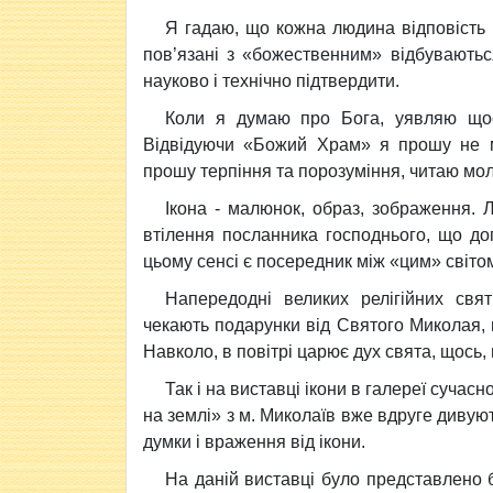
Я гадаю, що кожна людина відповість н
пов’язані з «божественним» відбувають
науково і технічно підтвердити.
Коли я думаю про Бога, уявляю щос
Відвідуючи «Божий Храм» я прошу не ма
прошу терпіння та порозуміння, читаю мол
Ікона - малюнок, образ, зображення. 
втілення посланника господнього, що до
цьому сенсі є посередник між «цим» світом
Напередодні великих релігійних свя
чекають подарунки від Святого Миколая, в
Навколо, в повітрі царює дух свята, щось, 
Так і на виставці ікони в галереї суча
на землі» з м. Миколаїв вже вдруге дивую
думки і враження від ікони.
На даній виставці було представлено б