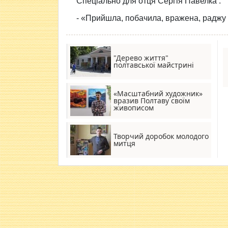
Спеціально для отця Сергія Павелка :
- «Прийшла, побачила, вражена, раджу 
"Дерево життя"
полтавської майстрині
«Масштабний художник»
вразив Полтаву своїм
живописом
Творчий доробок молодого
митця