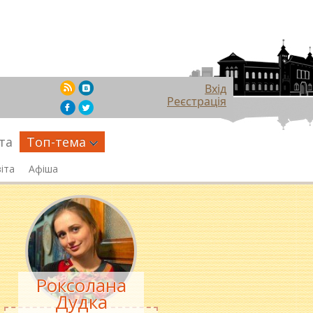
Вхід
Реєстрація
та
Топ-тема
іта
Афіша
Роксолана
Дудка