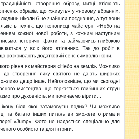
 традиційність створення образу, митці втілюють
нописних образів, що «живуть» у «новому вбранні».
ї людини ніколи б не знайшли поєднання, а тут вони
ількість технік, що іконописці майстерні «Небо на
енням кожної нової роботи, з кожним наступним
письмо, історичні факти та займаючись глибокою
чається у всіх його втіленнях. Так до робіт в
 що розкривають додатковий сенс символів ікони.
такого рівня як майстерня «Небо на землі». Можливо
ги до створення лику святого не дають широких
можливо дещо інше. Найголовніше, що ми сьогодні
асного мистецтва, що торкається глибинних струн
маємо про духовність, ми починаємо вірити…
и ікону біля якої затамовуєш подих? Чи можливо
а ці та багато інших питань ви зможете отримати
алереї «Jump». Фото не надається спеціально для
еного особисто та для інтриги.