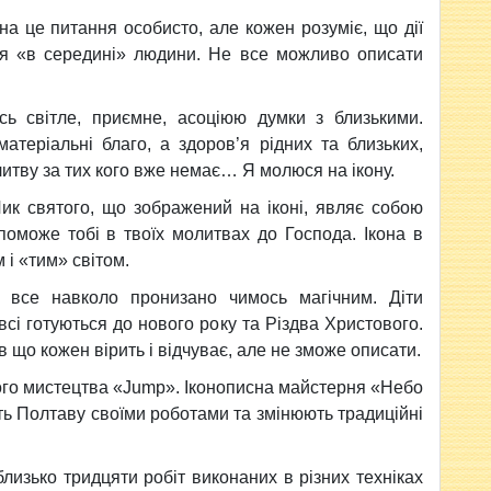
а це питання особисто, але кожен розуміє, що дії
ся «в середині» людини. Не все можливо описати
ь світле, приємне, асоціюю думки з близькими.
теріальні благо, а здоров’я рідних та близьких,
итву за тих кого вже немає… Я молюся на ікону.
Лик святого, що зображений на іконі, являє собою
поможе тобі в твоїх молитвах до Господа. Ікона в
 і «тим» світом.
т все навколо пронизано чимось магічним. Діти
сі готуються до нового року та Різдва Христового.
в що кожен вірить і відчуває, але не зможе описати.
сного мистецтва «Jump». Іконописна майстерня «Небо
ть Полтаву своїми роботами та змінюють традиційні
лизько тридцяти робіт виконаних в різних техніках