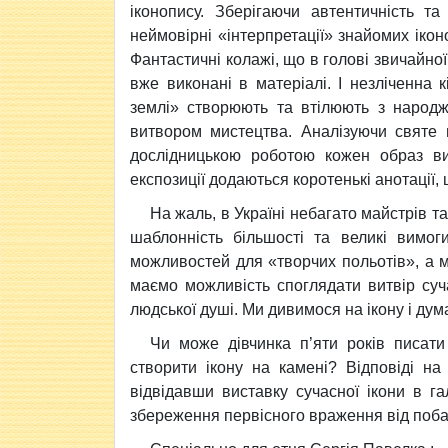
іконопису. Зберігаючи автентичність та
неймовірні «інтерпретації» знайомих іко
Фантастичні колажі, що в голові звичайно
вже виконані в матеріалі. І незліченна к
землі» створюють та втілюють з народж
витвором мистецтва. Аналізуючи святе 
дослідницькою роботою кожен образ вив
експозиції додаються коротенькі анотації,
На жаль, в Україні небагато майстрів 
шаблонність більшості та великі вимо
можливостей для «творчих польотів», а 
маємо можливість споглядати витвір суч
людської душі. Ми дивимося на ікону і ду
Чи може дівчинка п’яти років писат
створити ікону на камені? Відповіді н
відвідавши виставку сучасної ікони в г
збереження первісного враження від побач