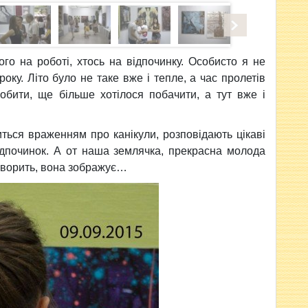
ого на роботі, хтось на відпочинку. Особисто я не
року. Літо було не таке вже і тепле, а час пролетів
обити, ще більше хотілося побачити, а тут вже і
ться враженням про канікули, розповідають цікаві
відпочинок. А от наша землячка, прекрасна молода
оворить, вона зображує…