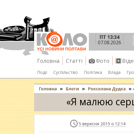
ПТ 13:34
07.08.2026
Головна
Статті
Фото
Віде
Події
Суспільство
Політика
Влада
Гро
»
»
»
Головна
Блоги
Роксолана Дудка
«Я малюю серц
5 вересня 2015 о 12:14