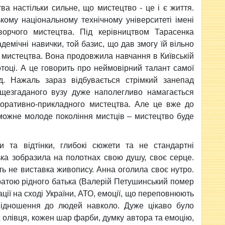
а настільки сильне, що мистецтво - це і є життя.
ому національному технічному університеті імені
орчого мистецтва. Під керівництвом Тарасенка
емічні навички, той базис, що дав змогу їй вільно
о мистецтва. Вона продовжила навчання в Київській
тоці. А це говорить про неймовірний талант самої
д. Нажаль зараз відбувається стрімкий занепад
ищезгаданого вузу дуже наполегливо намагається
оративно-прикладного мистецтва. Але це вже до
оможне молоде покоління мистців – мистецтво буде
и та відтінки, глибокі сюжети та не стандартні
ка зобразила на полотнах свою душу, своє серце.
віть не виставка живопису. Анна оголила своє нутро.
ратою рідного батька (Валерій Петушинський помер
ції на сході України, АТО, емоції, що переповнюють
 відношення до людей навколо. Дуже цікаво було
 олівця, кожен шар фарби, думку автора та емоцію,