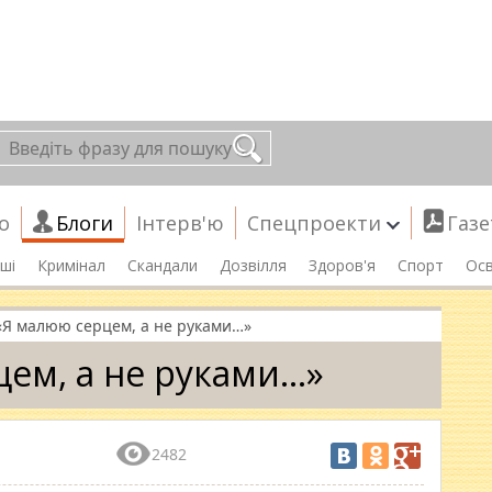
о
Блоги
Інтерв'ю
Спецпроекти
Газе
ші
Кримінал
Скандали
Дозвілля
Здоров'я
Спорт
Осв
«Я малюю серцем, а не руками…»
ем, а не руками…»
2482