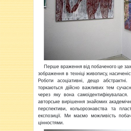
Перше враження від побаченого це зах
зображення в техніці живопису, насиченіс
Роботи асоціативні, дещо абстрактні
торкаються дійсно важливих тем сучасн
через яку вона самоідентифікувалася. 
авторське вирішення знайомих академічни
перспективи, кольорознавства та пла
експозиції. Ми маємо можливість поба
цінностями.