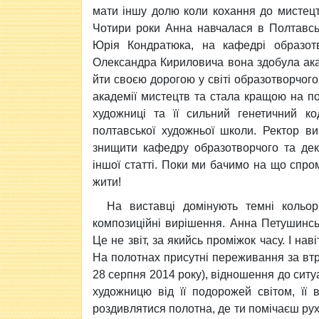
мати іншу долю коли кохання до мистецтв
Чотири роки Анна навчалася в Полтавськ
Юрія Кондратюка, на кафедрі образотв
Олександра Кириловича вона здобула акад
йти своєю дорогою у світі образотворчог
академії мистецтв та стала кращою на по
художниці та її сильний генетичний ко
полтавської художньої школи. Ректор в
знищити кафедру образотворчого та дек
іншої статті. Поки ми бачимо на що спр
жити!
На виставці домінують темні кольор
композиційні вирішення. Анна Петушинсь
Це не звіт, за якийсь проміжок часу. І на
На полотнах присутні переживання за вт
28 серпня 2014 року), відношення до ситуа
художницю від її подорожей світом, її
роздивлятися полотна, де ти помічаєш рух