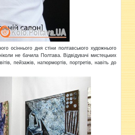
ного осіннього дня стіни полтавського художнього
іколи не бачила Полтава. Відвідувачі мистецьких
ітів, пейзажів, натюрмортів, портретів, навіть до