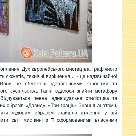
оплення. Дух європейського мистецтва, графічного
ть сюжетів, технічні вирішення… - це надзвичайно!
. Вони не обмежені ідеологічними канонами та
ого суспільства. Ганні вдалося знайти метафору
Відчувається певна індивідуальна стилістика та
х образів «Давид», «Три грації». Знання анатомії,
стики чудовим образом знайшло втілення у цій
чити світ мисткині з її сформованими власними