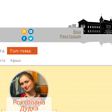
Вхід
Реєстрація
та
Топ-тема
іта
Афіша
Роксолана
Дудка