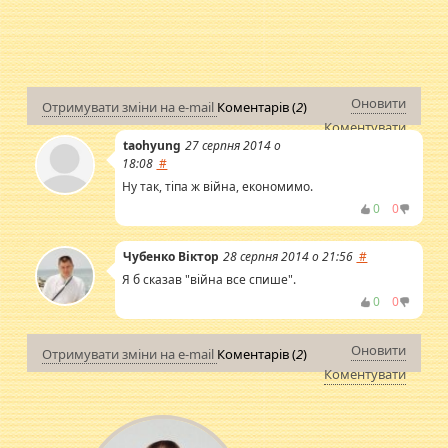
Оновити
Отримувати зміни на e-mail
Коментарів (
2
)
Коментувати
taohyung
27 серпня 2014 о
18:08
#
Ну так, тіпа ж війна, економимо.
0
0
Чубенко Віктор
28 серпня 2014 о 21:56
#
Я б сказав "війна все спише".
0
0
Оновити
Отримувати зміни на e-mail
Коментарів (
2
)
Коментувати