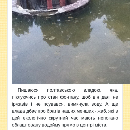
Пишаюся полтавською владою, яка,
піклуючись про стан фонтану, щоб він далі не
іржавів і не псувався, вимкнула воду. А ще
влада дбає про братів наших менших - жаб, які в
цей екологічно скрутний час мають непогано
облаштовану водойму прямо в центрі міста.