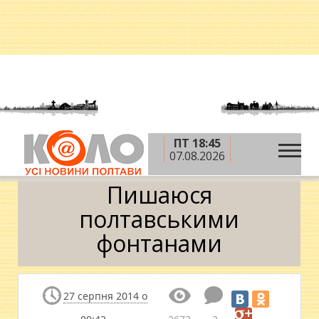
ПТ 18:45
»
»
»
Головна
Блоги
Чубенко Віктор
Пишаюся
07.08.2026
полтавськими фонтанами
Пишаюся
полтавськими
фонтанами
27 серпня 2014 о