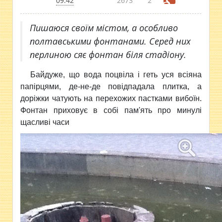
09:42
2673
2
Пишаюся своїм містом, а особливо
полтавськими фонтанами. Серед них
перлиною сяє фонтан біля стадіону.
Байдуже, що вода поцвіла і геть уся всіяна
папірцями, де-не-де повідпадала плитка, а
доріжки чатують на перехожих пастками вибоїн.
Фонтан приховує в собі пам'ять про минулі
щасливі часи