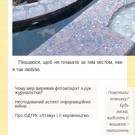
Пишаюся, щоб не плакати за тим містом, яке
я так люблю.
Чому мер виривав фотоапарат з рук
журналістки?
Помітили
помилку?
Несподіваний аспект інформаційної
Будь
війни
ласка,
Про ОДТРК «Лтаву» і її керівництво.
виділіть її
мишкою і
натисніть