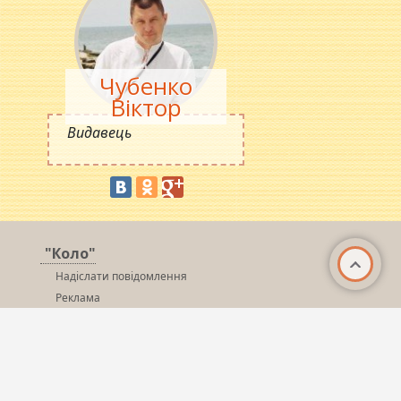
Чубенко
Віктор
Видавець
"Коло"
Надіслати повідомлення
Реклама
Редакція
© 2026 «
Kolo.poltava.ua (Новини Полтави)
» - Всі
права захищені!