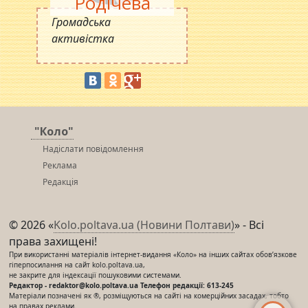
Родічева
Громадська
активістка
"Коло"
Надіслати повідомлення
Реклама
Редакція
© 2026 «
Kolo.poltava.ua (Новини Полтави)
» - Всі
права захищені!
При використанні матеріалів інтернет-видання «Коло» на інших сайтах обов’язкове
гіперпосилання на сайт kolo.poltava.ua,
не закрите для індексації пошуковими системами.
Редактор - redaktor@kolo.poltava.ua Телефон редакції: 613-245
Матеріали позначені як ®, розміщуються на сайті на комерційних засадах, тобто
на правах реклами.