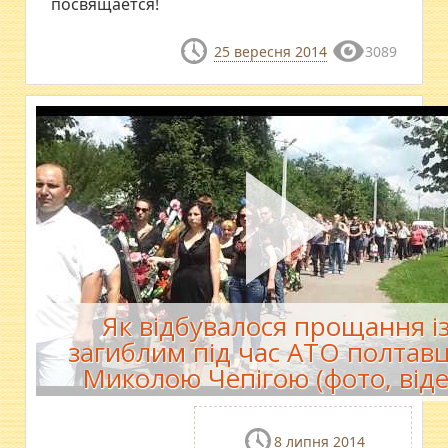
посвящается!
25 вересня 2014
3089
Як відбувалося прощання і
загиблим під час АТО полтав
Миколою Чепігою (фото, віде
8 липня 2014