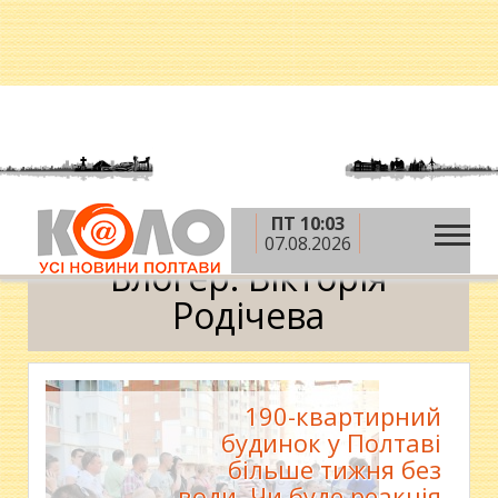
ПТ 10:03
»
»
Головна
Блоги
Вікторія Родічева
07.08.2026
Блогер: Вікторія
Родічева
190-квартирний
будинок у Полтаві
більше тижня без
води. Чи буде реакція