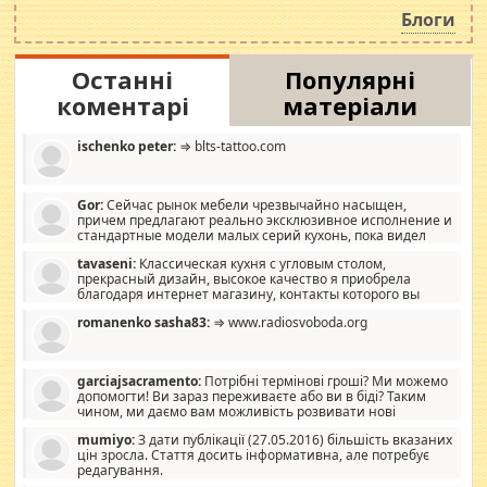
роздувається ще одна соціальна катастрофа.
Блоги
Останні
Популярні
коментарі
матеріали
ischenko peter:
⇒ blts-tattoo.com
Gor:
Сейчас рынок мебели чрезвычайно насыщен,
причем предлагают реально эксклюзивное исполнение и
стандартные модели малых серий кухонь, пока видел
отличную кухонную мебель по дизайну, мало походит на
tavaseni:
Классическая кухня с угловым столом,
стандартные формы, в MebelOk, креативненько и что главное -
прекрасный дизайн, высокое качество я приобрела
со вкусом все в порядке, без ненужных наворотов удорожающих
благодаря интернет магазину, контакты которого вы
мебель, а это не последний фактор.
можете просмотреть https://mwood.com.ua.
romanenko sasha83:
⇒ www.radiosvoboda.org
garciajsacramento:
Потрібні термінові гроші? Ми можемо
допомогти! Ви зараз переживаєте або ви в біді? Таким
чином, ми даємо вам можливість розвивати нові
розробки. Як багата людина, я почуваю себе зобов'язаним
mumiyo:
З дати публікації (27.05.2016) більшість вказаних
допомагати людям, які намагаються дати їм шанс. Кожен
цін зросла. Стаття досить інформативна, але потребує
заслуговує на другий шанс, і, оскільки влада не зможе, вони
редагування.
повинні приймати від інших. Для нас нема багато суми, і зрілість