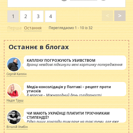
<
>
1
2
3
4
Перша
Остання
Переглядаємо 1 - 10 із 32
Останнє в блогах
КАПЛІНУ ПОГРОЖУЮТЬ УБИВСТВОМ
Вранці невідомі підкинули мені картинку-попередження
Сергій Каплін
Медіа-консолідація у Полтаві – рецепт проти
утисків
8 вересня – Міжнародний день солідарності
журналістів.
Надія Труш
ЧИ МАЮТЬ УКРАЇНЦІ ПЛАТИТИ ТРІЄЧНИКАМ
СТИПЕНДІЇ?
Рідко пишу лонгріди тим паче на такі теми, але вже
просто дістало! Обурюють сьогоднішні інсенуації
Віталій Улибін
навколо стипендіального питання. Штучно