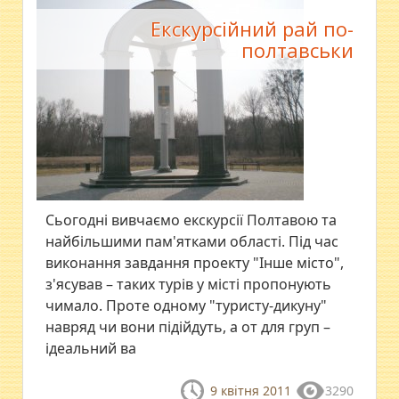
Екскурсійний рай по-
полтавськи
Сьогодні вивчаємо екскурсії Полтавою та
найбільшими пам'ятками області. Під час
виконання завдання проекту "Інше місто",
з'ясував – таких турів у місті пропонують
чимало. Проте одному "туристу-дикуну"
навряд чи вони підійдуть, а от для груп –
ідеальний ва
9 квітня 2011
3290