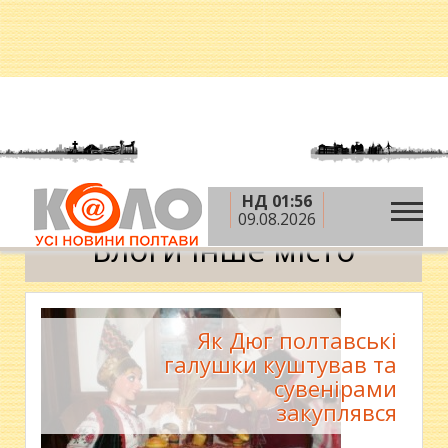
НД 01:56
»
Головна
Блоги інше місто
09.08.2026
Блоги інше місто
Як Дюг полтавські
галушки куштував та
сувенірами
закуплявся