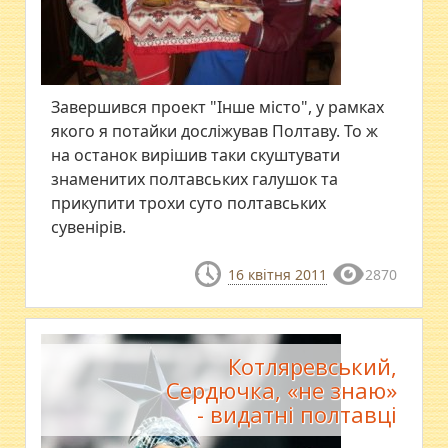
Завершився проект "Інше місто", у рамках
якого я потайки досліжував Полтаву. То ж
на останок вирішив таки скуштувати
знаменитих полтавських галушок та
прикупити трохи суто полтавських
сувенірів.
16 квітня 2011
2870
Котляревський,
Сердючка, «не знаю»
- видатні полтавці