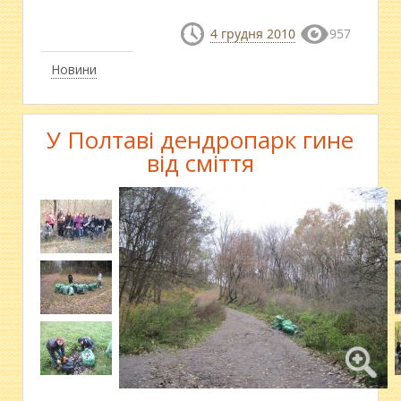
4 грудня 2010
957
Новини
У Полтаві дендропарк гине
від сміття