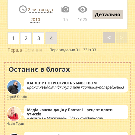
2 листопада
Детально
2010
15
1625
<
>
1
2
3
4
Перша
Остання
Переглядаємо 31 - 33 із 33
Останнє в блогах
КАПЛІНУ ПОГРОЖУЮТЬ УБИВСТВОМ
Вранці невідомі підкинули мені картинку-попередження
Сергій Каплін
Медіа-консолідація у Полтаві – рецепт проти
утисків
8 вересня – Міжнародний день солідарності
журналістів.
Надія Труш