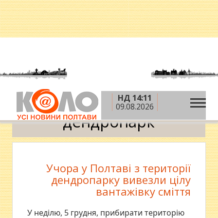
НД 14:11
»
Головна
дендропарк
09.08.2026
дендропарк
Учора у Полтаві з території
дендропарку вивезли цілу
вантажівку сміття
У неділю, 5 грудня, прибирати територію