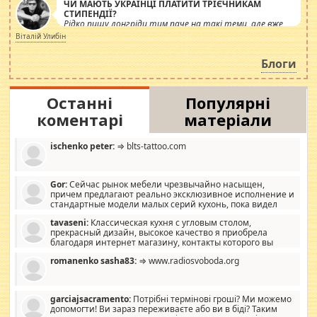
ЧИ МАЮТЬ УКРАЇНЦІ ПЛАТИТИ ТРІЄЧНИКАМ
СТИПЕНДІЇ?
Рідко пишу лонгріди тим паче на такі теми, але вже
просто дістало! Обурюють сьогоднішні інсенуації
Віталій Улибін
навколо стипендіального питання. Штучно
роздувається ще одна соціальна катастрофа.
Блоги
Останні
Популярні
коментарі
матеріали
ischenko peter:
⇒ blts-tattoo.com
Gor:
Сейчас рынок мебели чрезвычайно насыщен,
причем предлагают реально эксклюзивное исполнение и
стандартные модели малых серий кухонь, пока видел
отличную кухонную мебель по дизайну, мало походит на
tavaseni:
Классическая кухня с угловым столом,
стандартные формы, в MebelOk, креативненько и что главное -
прекрасный дизайн, высокое качество я приобрела
со вкусом все в порядке, без ненужных наворотов удорожающих
благодаря интернет магазину, контакты которого вы
мебель, а это не последний фактор.
можете просмотреть https://mwood.com.ua.
romanenko sasha83:
⇒ www.radiosvoboda.org
garciajsacramento:
Потрібні термінові гроші? Ми можемо
допомогти! Ви зараз переживаєте або ви в біді? Таким