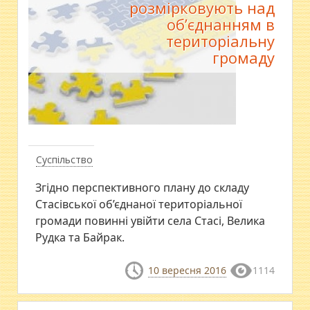
розмірковують над
об’єднанням в
територіальну
громаду
Суспільство
Згідно перспективного плану до складу
Стасівської об’єднаної територіальної
громади повинні увійти села Стасі, Велика
Рудка та Байрак.
10 вересня 2016
1114