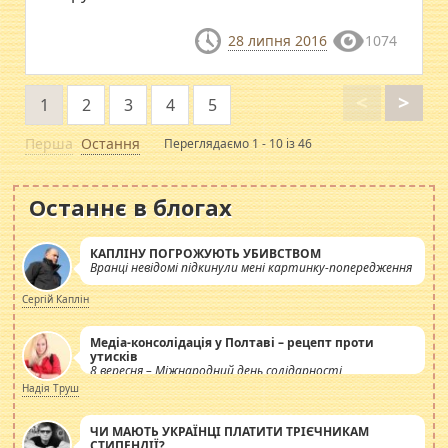
28 липня 2016
1074
<
>
1
2
3
4
5
Перша
Остання
Переглядаємо 1 - 10 із 46
Останнє в блогах
КАПЛІНУ ПОГРОЖУЮТЬ УБИВСТВОМ
Вранці невідомі підкинули мені картинку-попередження
Сергій Каплін
Медіа-консолідація у Полтаві – рецепт проти
утисків
8 вересня – Міжнародний день солідарності
журналістів.
Надія Труш
ЧИ МАЮТЬ УКРАЇНЦІ ПЛАТИТИ ТРІЄЧНИКАМ
СТИПЕНДІЇ?