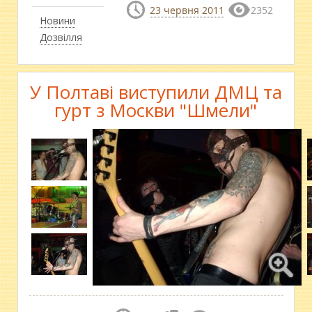
23 червня 2011
2352
Новини
Дозвілля
У Полтаві виступили ДМЦ та
гурт з Москви "Шмели"