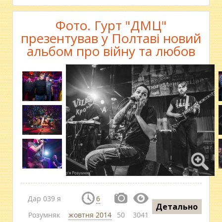
Фото. Гурт "ДМЦ"
презентував у Полтаві новий
альбом про війну та любов
Дар 039 я
6
Детально
Розумняк
жовтня 2014
50
3041