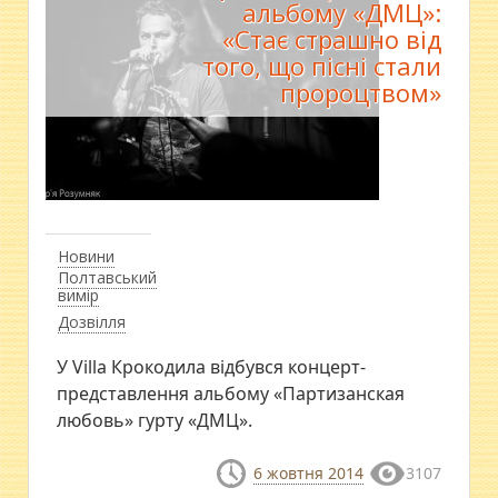
альбому «ДМЦ»:
«Стає страшно від
того, що пісні стали
пророцтвом»
Новини
Полтавський
вимір
Дозвілля
У Villa Крокодила відбувся концерт-
представлення альбому «Партизанская
любовь» гурту «ДМЦ».
6 жовтня 2014
3107