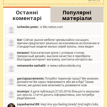
Останні
Популярні
коментарі
матеріали
ischenko peter:
⇒ blts-tattoo.com
Gor:
Сейчас рынок мебели чрезвычайно насыщен,
причем предлагают реально эксклюзивное исполнение и
стандартные модели малых серий кухонь, пока видел
отличную кухонную мебель по дизайну, мало походит на
tavaseni:
Классическая кухня с угловым столом,
стандартные формы, в MebelOk, креативненько и что главное -
прекрасный дизайн, высокое качество я приобрела
со вкусом все в порядке, без ненужных наворотов удорожающих
благодаря интернет магазину, контакты которого вы
мебель, а это не последний фактор.
можете просмотреть https://mwood.com.ua.
romanenko sasha83:
⇒ www.radiosvoboda.org
garciajsacramento:
Потрібні термінові гроші? Ми можемо
допомогти! Ви зараз переживаєте або ви в біді? Таким
чином, ми даємо вам можливість розвивати нові
розробки. Як багата людина, я почуваю себе зобов'язаним
mumiyo:
З дати публікації (27.05.2016) більшість вказаних
допомагати людям, які намагаються дати їм шанс. Кожен
цін зросла. Стаття досить інформативна, але потребує
заслуговує на другий шанс, і, оскільки влада не зможе, вони
редагування.
повинні приймати від інших. Для нас нема багато суми, і зрілість
ми визначаємо за взаємною згодою. Ні сюрпризів, ні додаткових
zoyasharma189:
Hey! Are you feeling lonely? And night clubs,
витрат, а тільки узгоджених сум і нічого іншого. Не чекайте і не