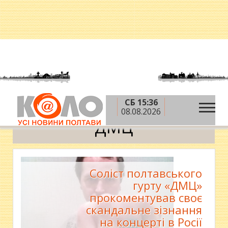
СБ 15:36
»
Головна
ДМЦ
08.08.2026
ДМЦ
Соліст полтавського
гурту «ДМЦ»
прокоментував своє
скандальне зізнання
на концерті в Росії