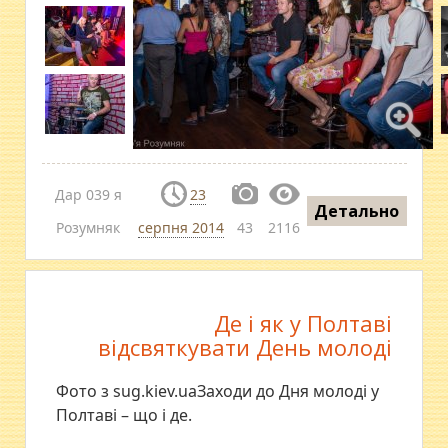
Дар 039 я
23
Детально
Розумняк
серпня 2014
43
2116
Де і як у Полтаві
відсвяткувати День молоді
Фото з sug.kiev.uaЗаходи до Дня молоді у
Полтаві – що і де.