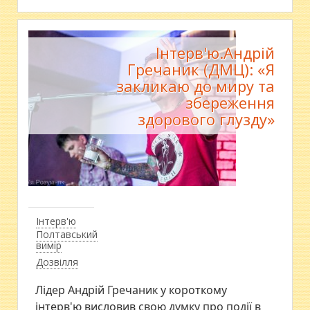
Інтерв'ю.Андрій
Гречаник (ДМЦ): «Я
закликаю до миру та
збереження
здорового глузду»
Інтерв'ю
Полтавський
вимір
Дозвілля
Лідер Андрій Гречаник у короткому
інтерв'ю висловив свою думку про події в