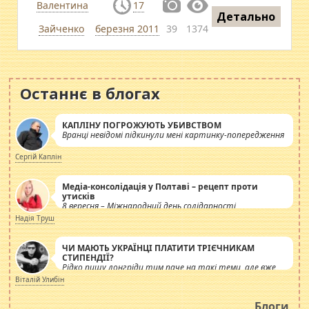
Валентина
17
Детально
Зайченко
березня 2011
39
1374
Останнє в блогах
КАПЛІНУ ПОГРОЖУЮТЬ УБИВСТВОМ
Вранці невідомі підкинули мені картинку-попередження
Сергій Каплін
Медіа-консолідація у Полтаві – рецепт проти
утисків
8 вересня – Міжнародний день солідарності
журналістів.
Надія Труш
ЧИ МАЮТЬ УКРАЇНЦІ ПЛАТИТИ ТРІЄЧНИКАМ
СТИПЕНДІЇ?
Рідко пишу лонгріди тим паче на такі теми, але вже
просто дістало! Обурюють сьогоднішні інсенуації
Віталій Улибін
навколо стипендіального питання. Штучно
роздувається ще одна соціальна катастрофа.
Блоги