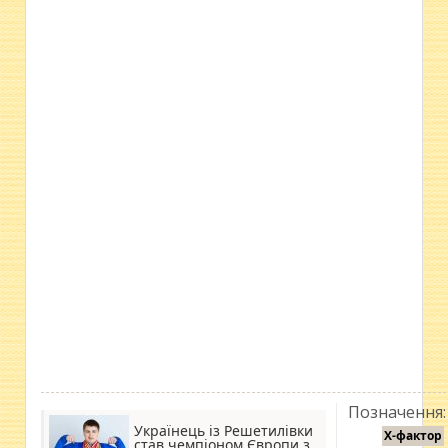
Позначення:
Українець із Решетилівки
Х-фактор
став чемпіоном Європи з