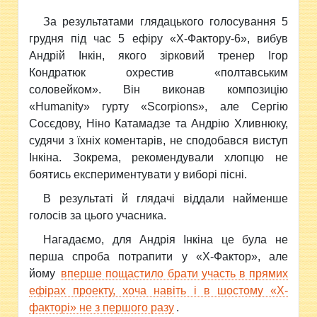
За результатами
глядацького голосування 5
грудня під час 5 ефіру «Х-Фактору-6», вибув
Андрій Інкін, якого зірковий тренер Ігор
Кондратюк охрестив «полтавським
соловейком». Він виконав композицію
«Humanity» гурту «Scorpions», але Сергію
Сосєдову, Ніно Катамадзе та Андрію Хливнюку,
судячи з їхніх коментарів, не сподобався виступ
Інкіна. Зокрема, рекомендували хлопцю не
боятись експериментувати у виборі пісні.
В результаті й глядачі віддали найменше
голосів за цього учасника.
На
гадаємо, для Андрія Інкіна це була не
перша спроба потрапити у «Х-Фактор», але
йому
вперше пощастило брати участь в прямих
ефірах проекту, хоча навіть і в шостому «Х-
факторі» не з першого разу
.