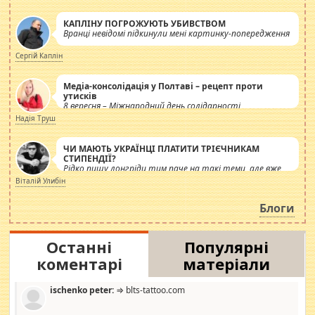
КАПЛІНУ ПОГРОЖУЮТЬ УБИВСТВОМ
Вранці невідомі підкинули мені картинку-попередження
Сергій Каплін
Медіа-консолідація у Полтаві – рецепт проти
утисків
8 вересня – Міжнародний день солідарності
журналістів.
Надія Труш
ЧИ МАЮТЬ УКРАЇНЦІ ПЛАТИТИ ТРІЄЧНИКАМ
СТИПЕНДІЇ?
Рідко пишу лонгріди тим паче на такі теми, але вже
просто дістало! Обурюють сьогоднішні інсенуації
Віталій Улибін
навколо стипендіального питання. Штучно
роздувається ще одна соціальна катастрофа.
Блоги
Останні
Популярні
коментарі
матеріали
ischenko peter:
⇒ blts-tattoo.com