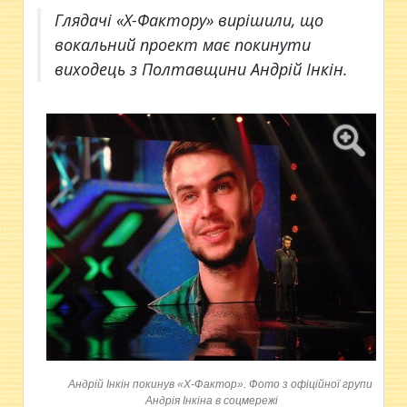
Глядачі «Х-Фактору» вирішили, що
вокальний проект має покинути
виходець з Полтавщини Андрій Інкін.
Андрій Інкін покинув «Х-Фактор». Фото з офіційної групи
Андрія Інкіна в соцмережі