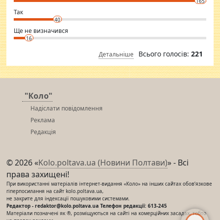
165
club.
⇒ sakshimirchandani.com
Так
40
Ще не визначився
16
Всього голосів:
221
Детальніше
"Коло"
Надіслати повідомлення
Реклама
Редакція
© 2026 «
Kolo.poltava.ua (Новини Полтави)
» - Всі
права захищені!
При використанні матеріалів інтернет-видання «Коло» на інших сайтах обов’язкове
гіперпосилання на сайт kolo.poltava.ua,
не закрите для індексації пошуковими системами.
Редактор - redaktor@kolo.poltava.ua Телефон редакції: 613-245
Матеріали позначені як ®, розміщуються на сайті на комерційних засадах, тобто