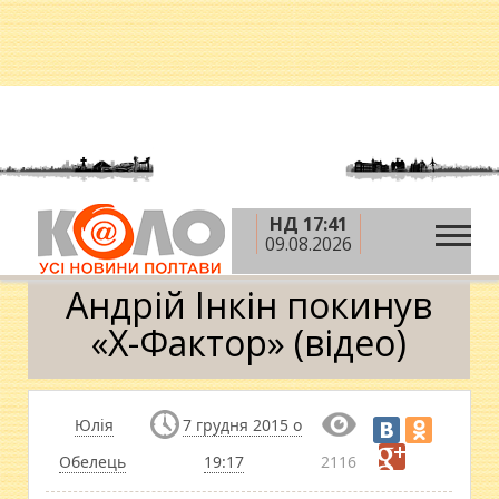
НД 17:41
»
»
»
Головна
Новини
Дозвілля
Андрій Інкін
09.08.2026
покинув «Х-Фактор» (відео)
Андрій Інкін покинув
«Х-Фактор» (відео)
Юлія
7 грудня 2015 о
Обелець
19:17
2116