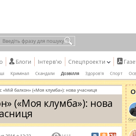
о
Блоги
Інтерв'ю
Спецпроекти
Газе
ші
Кримінал
Скандали
Дозвілля
Здоров'я
Спорт
Осв
О
с «Мій балкон» («Моя клумба»): нова учасниця
н» («Моя клумба»): нова
асниця
Серг
ня 2016 о 12:22
1615