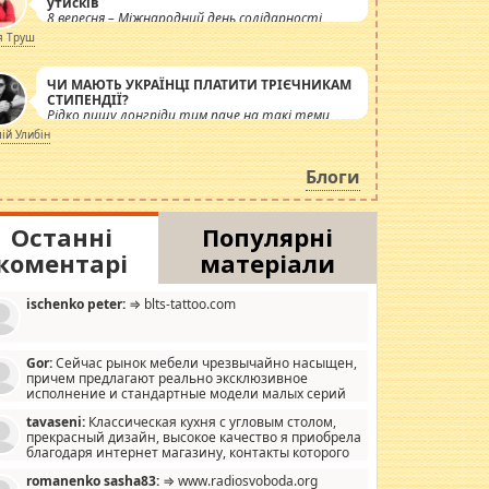
утисків
8 вересня – Міжнародний день солідарності
журналістів.
я Труш
ЧИ МАЮТЬ УКРАЇНЦІ ПЛАТИТИ ТРІЄЧНИКАМ
СТИПЕНДІЇ?
Рідко пишу лонгріди тим паче на такі теми,
але вже просто дістало! Обурюють сьогоднішні
лій Улибін
інсенуації навколо стипендіального питання.
Штучно роздувається ще одна соціальна
Блоги
катастрофа.
Останні
Популярні
коментарі
матеріали
ischenko peter:
⇒ blts-tattoo.com
Gor:
Сейчас рынок мебели чрезвычайно насыщен,
причем предлагают реально эксклюзивное
исполнение и стандартные модели малых серий
хонь, пока видел отличную кухонную мебель по
tavaseni:
Классическая кухня с угловым столом,
зайну, мало походит на стандартные формы, в MebelOk,
прекрасный дизайн, высокое качество я приобрела
еативненько и что главное - со вкусом все в порядке,
благодаря интернет магазину, контакты которого
з ненужных наворотов удорожающих мебель, а это не
 можете просмотреть https://mwood.com.ua.
следний фактор.
romanenko sasha83:
⇒ www.radiosvoboda.org