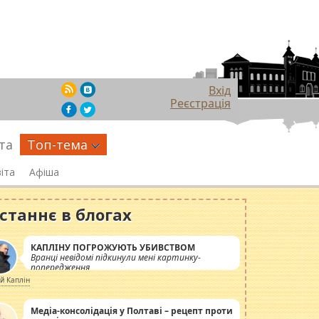
Вхід
Реєстрація
та
Топ-тема
іта
Афіша
станнє в блогах
КАПЛІНУ ПОГРОЖУЮТЬ УБИВСТВОМ
Вранці невідомі підкинули мені картинку-
попередження
ій Каплін
Медіа-консолідація у Полтаві – рецепт проти