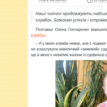
Наші читачі продовжують надсил
клумба». Бажаємо успіхів і отрим
Полтавка Олена Гончаренко вирішил
клумба»
.
– А у мене клумби немає, але є лоджия
не влаштувати невеличкий «зимовий» сад. 
ще в мене є невеликі вазони із сурфінією (