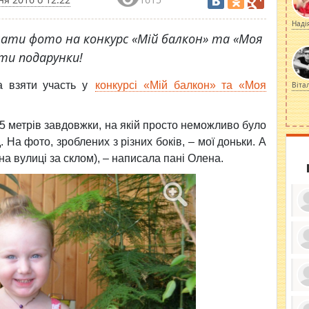
Наді
ати фото на конкурс «Мій балкон» та «Моя
ати подарунки!
а взяти участь у
конкурсі «Мій балкон» та «Моя
Віта
 5 метрів завдовжки, на якій просто неможливо було
На фото, зроблених з різних боків, – мої доньки. А
на вулиці за склом), – написала пані Олена.
ку
ди
кр
бе
вы
по