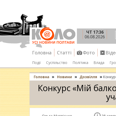
ЧТ 17:36
06.08.2026
Головна
Статті
Фото
Віде
Події
Суспільство
Політика
Влада
Гро
»
»
»
Головна
Новини
Дозвілля
Конкур
Конкурс «Мій балко
уч
Ольга Матвієнко
28 серп