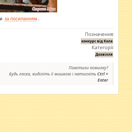
ти
за посиланням
.
Позначення:
конкурс від Кола
Категорії:
Дозвілля
Помітили помилку?
Будь ласка, виділіть її мишкою і натисніть
Ctrl +
Enter