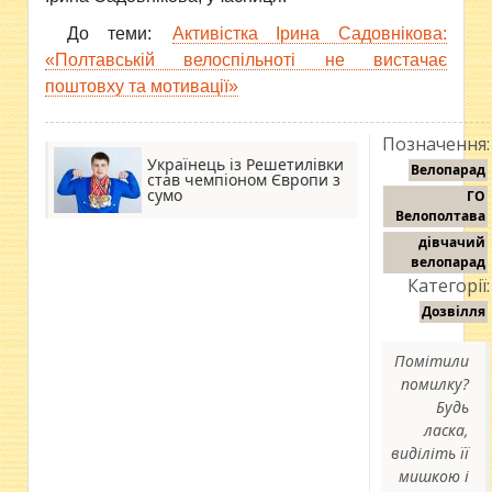
До теми:
Активістка Ірина Садовнікова:
«Полтавській велоспільноті не вистачає
поштовху та мотивації»
Позначення:
Українець із Решетилівки
Велопарад
став чемпіоном Європи з
сумо
ГО
Велополтава
дівчачий
велопарад
Категорії:
Дозвілля
Помітили
помилку?
Будь
ласка,
виділіть її
мишкою і