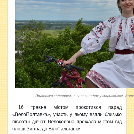
Полтавки каталися на велосипедах у вишиванках. Фот
16 травня містом прокотився парад
«ВелоПолтавка», участь у якому взяли близько
півсотні дівчат. Велоколона проїхала містом від
площі Зигіна до Білої альтанки.