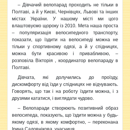
– Дівчачий велопарад проходить не тільки в
Полтаві, а й у Києві, Чернівцях, Львові та інших
містах України. У нашому місті ми цого
влаштовуємо щороку із 2010. Мета наша проста
– популяризація велосипедного транспорту,
показати, що їздити на велосипеді можна не
тільки у спортивному одязі, а й у спідницях,
можна бути красивою і привабливою, –
розповіла Вікторія , координатор велопараду в
Полтаві.
Дівчата, які долучились до проїзду,
дискомфорту від їзди у спідницях не відчувають.
Говорять, що так і на роботу їздити можна, і з
друзями кататися, і виглядати чудово.
– Велопаради створюють позитивний образ
велосипеда, показують, що їздити можна у будь-
якому одязі, в якому комфортно, – переконана
Ірина Садовнікова, учасниця.