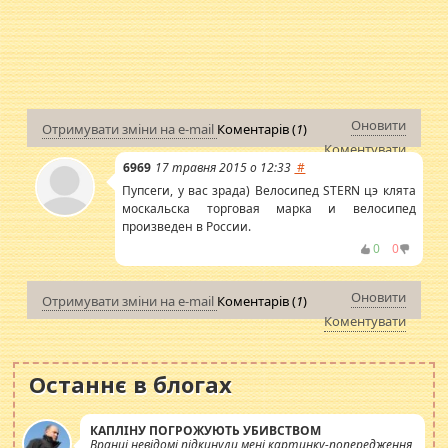
Оновити
Отримувати зміни на e-mail
Коментарів (
1
)
Коментувати
6969
17 травня 2015 о 12:33
#
Пупсеги, у вас зрада) Велосипед STERN цэ клята
москальска торговая марка и велосипед
произведен в России.
0
0
Оновити
Отримувати зміни на e-mail
Коментарів (
1
)
Коментувати
Останнє в блогах
КАПЛІНУ ПОГРОЖУЮТЬ УБИВСТВОМ
Вранці невідомі підкинули мені картинку-попередження