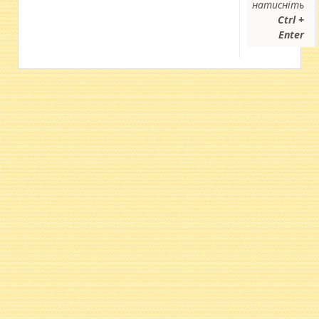
натисніть
Ctrl +
Enter