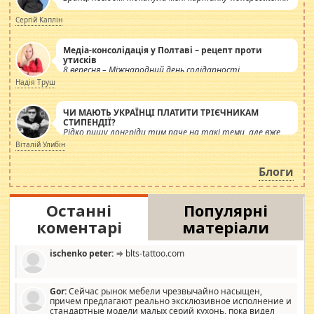
Сергій Каплін
Медіа-консолідація у Полтаві – рецепт проти
утисків
8 вересня – Міжнародний день солідарності
журналістів.
Надія Труш
ЧИ МАЮТЬ УКРАЇНЦІ ПЛАТИТИ ТРІЄЧНИКАМ
СТИПЕНДІЇ?
Рідко пишу лонгріди тим паче на такі теми, але вже
просто дістало! Обурюють сьогоднішні інсенуації
Віталій Улибін
навколо стипендіального питання. Штучно
роздувається ще одна соціальна катастрофа.
Блоги
Останні
Популярні
коментарі
матеріали
ischenko peter:
⇒ blts-tattoo.com
Gor:
Сейчас рынок мебели чрезвычайно насыщен,
причем предлагают реально эксклюзивное исполнение и
стандартные модели малых серий кухонь, пока видел