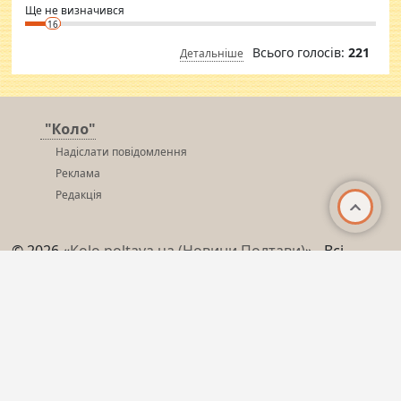
Ще не визначився
16
Всього голосів:
221
Детальніше
"Коло"
Надіслати повідомлення
Реклама
Редакція
© 2026 «
Kolo.poltava.ua (Новини Полтави)
» - Всі
права захищені!
При використанні матеріалів інтернет-видання «Коло» на інших сайтах обов’язкове
гіперпосилання на сайт kolo.poltava.ua,
не закрите для індексації пошуковими системами.
Редактор - redaktor@kolo.poltava.ua Телефон редакції: 613-245
Матеріали позначені як ®, розміщуються на сайті на комерційних засадах, тобто
на правах реклами.
Розроблено за підтримки IREX та програми партнерства у галузі мас-медіа
(UMPP)