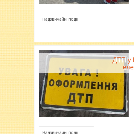
Надзвичайні події
ДТП у 
еле
Надзвичайні події