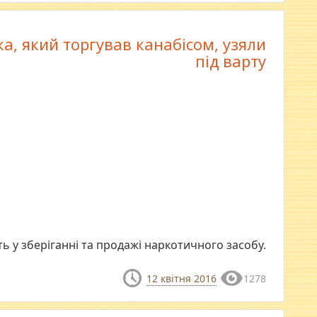
а, який торгував канабісом, узяли
під варту
 у зберіганні та продажі наркотичного засобу.
12 квітня 2016
1278