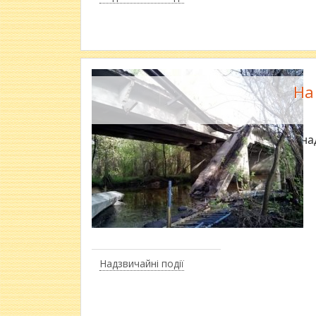
На
Міст на
Надзвичайні події