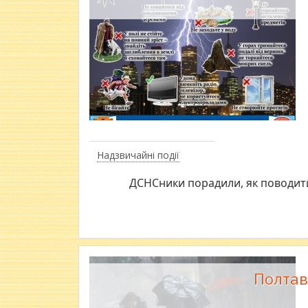
Надзвичайні події
ДСНСники порадили, як поводитис
Полтав