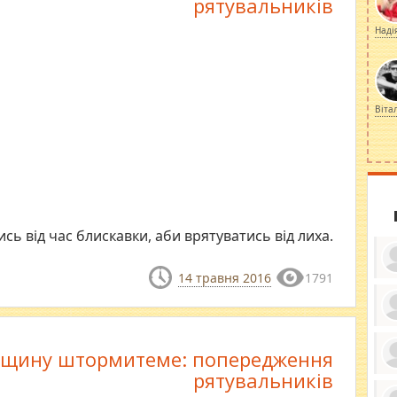
рятувальників
Наді
Віта
ь від час блискавки, аби врятуватись від лиха.
14 травня 2016
1791
ку
ди
щину штормитеме: попередження
кр
бе
рятувальників
вы
по