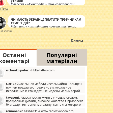
утисків
8 вересня – Міжнародний день солідарності
журналістів.
я Труш
ЧИ МАЮТЬ УКРАЇНЦІ ПЛАТИТИ ТРІЄЧНИКАМ
СТИПЕНДІЇ?
Рідко пишу лонгріди тим паче на такі теми,
але вже просто дістало! Обурюють сьогоднішні
лій Улибін
інсенуації навколо стипендіального питання.
Штучно роздувається ще одна соціальна
Блоги
катастрофа.
Останні
Популярні
коментарі
матеріали
ischenko peter:
⇒ blts-tattoo.com
Gor:
Сейчас рынок мебели чрезвычайно насыщен,
причем предлагают реально эксклюзивное
исполнение и стандартные модели малых серий
хонь, пока видел отличную кухонную мебель по
tavaseni:
Классическая кухня с угловым столом,
зайну, мало походит на стандартные формы, в MebelOk,
прекрасный дизайн, высокое качество я приобрела
еативненько и что главное - со вкусом все в порядке,
благодаря интернет магазину, контакты которого
з ненужных наворотов удорожающих мебель, а это не
 можете просмотреть https://mwood.com.ua.
следний фактор.
romanenko sasha83:
⇒ www.radiosvoboda.org