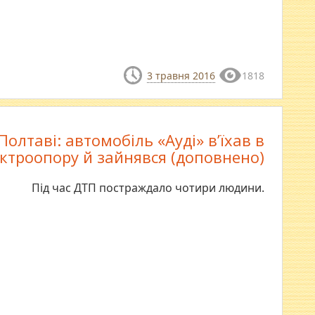
3 травня 2016
1818
Полтаві: автомобіль «Ауді» в’їхав в
ктроопору й зайнявся (доповнено)
Під час ДТП постраждало чотири людини.