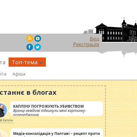
Вхід
Реєстрація
та
Топ-тема
іта
Афіша
станнє в блогах
КАПЛІНУ ПОГРОЖУЮТЬ УБИВСТВОМ
Вранці невідомі підкинули мені картинку-
попередження
ій Каплін
Медіа-консолідація у Полтаві – рецепт проти