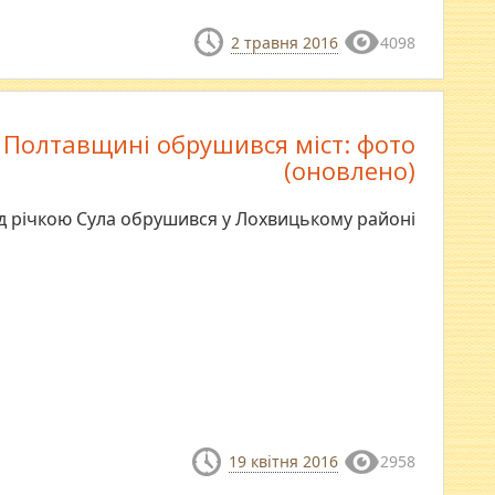
2 травня 2016
4098
 Полтавщині обрушився міст: фото
(оновлено)
д річкою Сула обрушився у Лохвицькому районі
19 квітня 2016
2958