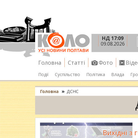
НД 17:09
09.08.2026
Головна
Статті
Фото
Віде
Події
Суспільство
Політика
Влада
Гро
»
Головна
ДСНС
Вихідні з 