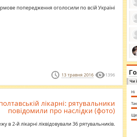
мове попередження оголосили по всій Україні
ро
се
да
ос
ін
за
тіл
ком
bea
ми
tha
на
nig
Г
по
in 
13 травня 2016
1396
Sol
Чи 
Ind
gir
bod
Ні
alw
Mir
полтавській лікарні: рятувальники
you
Так
⇒ 
повідомили про наслідки (фото)
Ще
у в 2-й лікарні ліквідовували 36 рятувальників.