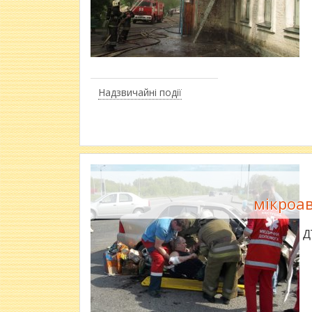
Надзвичайні події
мікроав
Під час 