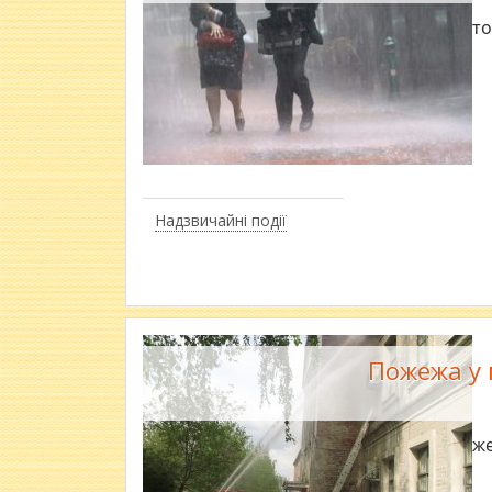
Штор
Надзвичайні події
Пожежа у 
Пожеж