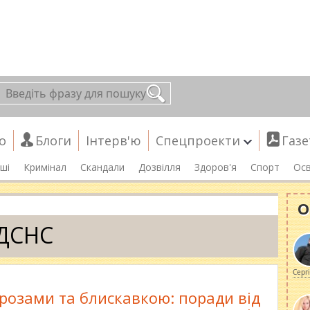
о
Блоги
Інтерв'ю
Спецпроекти
Газе
ші
Кримінал
Скандали
Дозвілля
Здоров'я
Спорт
Осв
О
ДСНС
Серг
грозами та блискавкою: поради від