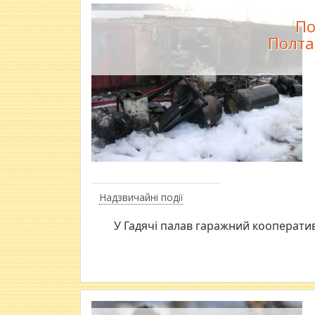
По
Полта
Надзвичайні події
У Гадячі палав гаражний кооператив