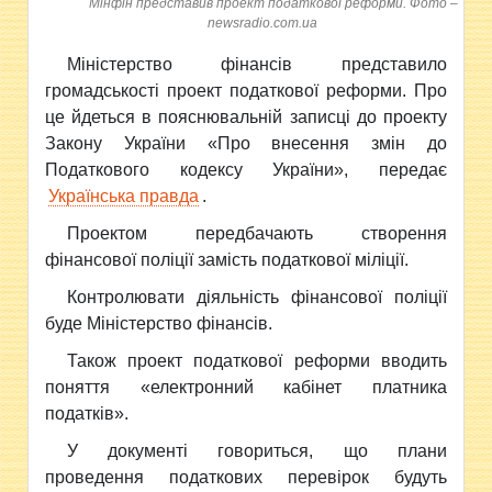
Мінфін представив проект податкової реформи. Фото –
newsradio.com.ua
Міністерство фінансів представило
громадськості проект податкової реформи. Про
це йдеться в пояснювальній записці до проекту
Закону України «Про внесення змін до
Податкового кодексу України», передає
Українська правда
.
Проектом передбачають створення
фінансової поліції замість податкової міліції.
Контролювати діяльність фінансової поліції
буде Міністерство фінансів.
Також проект податкової реформи вводить
поняття «електронний кабінет платника
податків».
У документі говориться, що плани
проведення податкових перевірок будуть