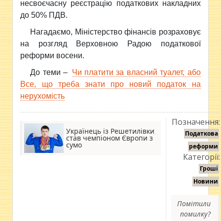
несвоєчасну реєстрацію податкових накладних
до 50% ПДВ.
Нагадаємо, Міністерство фінансів розраховує
на розгляд Верховною Радою податкової
реформи восени.
До теми –
Чи платити за власний туалет, або
Все, що треба знати про новий податок на
нерухомість
Позначення:
Українець із Решетилівки
Податкова
став чемпіоном Європи з
сумо
реформи
Категорії:
Гроші
Новини
Помітили
помилку?