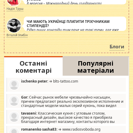
8 вересня – Міжнародний день солідарності
журналістів.
Надія Труш
ЧИ МАЮТЬ УКРАЇНЦІ ПЛАТИТИ ТРІЄЧНИКАМ
СТИПЕНДІЇ?
Рідко пишу лонгріди тим паче на такі теми, але вже
просто дістало! Обурюють сьогоднішні інсенуації
Віталій Улибін
навколо стипендіального питання. Штучно
роздувається ще одна соціальна катастрофа.
Блоги
Останні
Популярні
коментарі
матеріали
ischenko peter:
⇒ blts-tattoo.com
Gor:
Сейчас рынок мебели чрезвычайно насыщен,
причем предлагают реально эксклюзивное исполнение и
стандартные модели малых серий кухонь, пока видел
отличную кухонную мебель по дизайну, мало походит на
tavaseni:
Классическая кухня с угловым столом,
стандартные формы, в MebelOk, креативненько и что главное -
прекрасный дизайн, высокое качество я приобрела
со вкусом все в порядке, без ненужных наворотов удорожающих
благодаря интернет магазину, контакты которого вы
мебель, а это не последний фактор.
можете просмотреть https://mwood.com.ua.
romanenko sasha83:
⇒ www.radiosvoboda.org