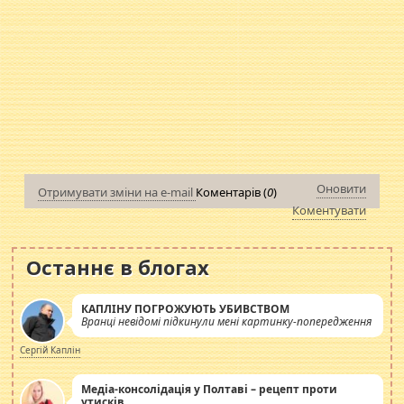
Оновити
Отримувати зміни на e-mail
Коментарів (
0
)
Коментувати
Останнє в блогах
КАПЛІНУ ПОГРОЖУЮТЬ УБИВСТВОМ
Вранці невідомі підкинули мені картинку-попередження
Сергій Каплін
Медіа-консолідація у Полтаві – рецепт проти
утисків