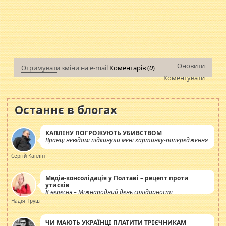
Оновити
Отримувати зміни на e-mail
Коментарів (
0
)
Коментувати
Останнє в блогах
КАПЛІНУ ПОГРОЖУЮТЬ УБИВСТВОМ
Вранці невідомі підкинули мені картинку-попередження
Сергій Каплін
Медіа-консолідація у Полтаві – рецепт проти
утисків
8 вересня – Міжнародний день солідарності
журналістів.
Надія Труш
ЧИ МАЮТЬ УКРАЇНЦІ ПЛАТИТИ ТРІЄЧНИКАМ