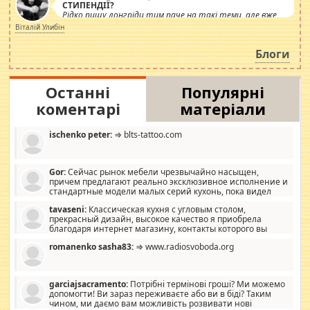
СТИПЕНДІЇ?
Рідко пишу лонгріди тим паче на такі теми, але вже
просто дістало! Обурюють сьогоднішні інсенуації
Віталій Улибін
навколо стипендіального питання. Штучно
роздувається ще одна соціальна катастрофа.
Блоги
Останні
Популярні
коментарі
матеріали
ischenko peter:
⇒ blts-tattoo.com
Gor:
Сейчас рынок мебели чрезвычайно насыщен,
причем предлагают реально эксклюзивное исполнение и
стандартные модели малых серий кухонь, пока видел
отличную кухонную мебель по дизайну, мало походит на
tavaseni:
Классическая кухня с угловым столом,
стандартные формы, в MebelOk, креативненько и что главное -
прекрасный дизайн, высокое качество я приобрела
со вкусом все в порядке, без ненужных наворотов удорожающих
благодаря интернет магазину, контакты которого вы
мебель, а это не последний фактор.
можете просмотреть https://mwood.com.ua.
romanenko sasha83:
⇒ www.radiosvoboda.org
garciajsacramento:
Потрібні термінові гроші? Ми можемо
допомогти! Ви зараз переживаєте або ви в біді? Таким
чином, ми даємо вам можливість розвивати нові