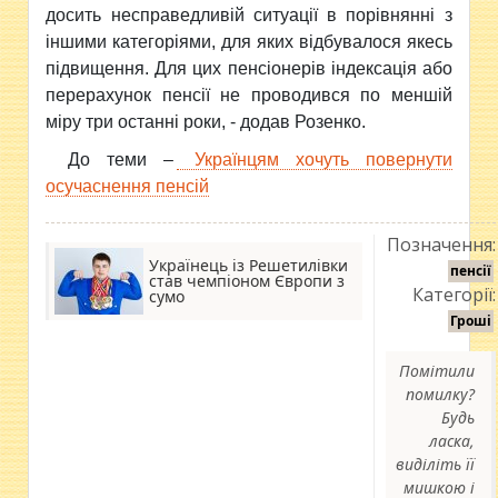
досить несправедливій ситуації в порівнянні з
іншими категоріями, для яких відбувалося якесь
підвищення. Для цих пенсіонерів індексація або
перерахунок пенсії не проводився по меншій
міру три останні роки, - додав Розенко.
До теми –
Українцям хочуть повернути
осучаснення пенсій
Позначення:
Українець із Решетилівки
пенсії
став чемпіоном Європи з
Категорії:
сумо
Гроші
Помітили
помилку?
Будь
ласка,
виділіть її
мишкою і