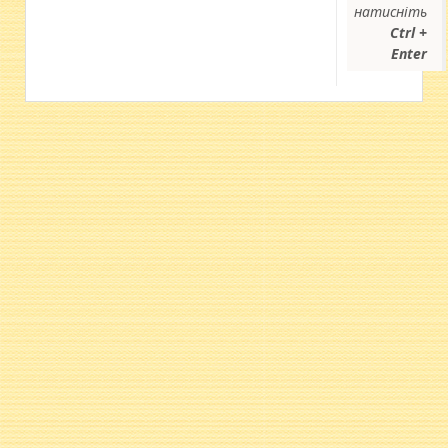
натисніть
Ctrl +
Enter