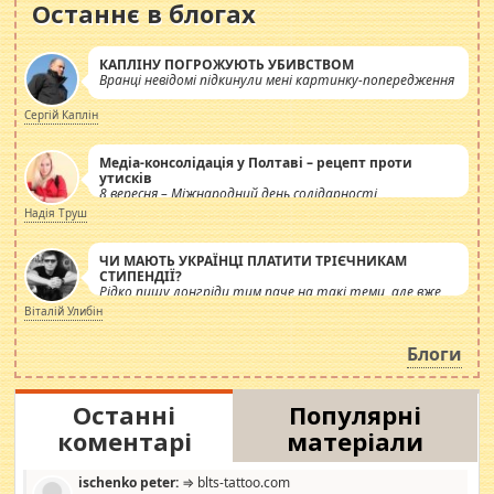
Останнє в блогах
КАПЛІНУ ПОГРОЖУЮТЬ УБИВСТВОМ
Вранці невідомі підкинули мені картинку-попередження
Сергій Каплін
Медіа-консолідація у Полтаві – рецепт проти
утисків
8 вересня – Міжнародний день солідарності
журналістів.
Надія Труш
ЧИ МАЮТЬ УКРАЇНЦІ ПЛАТИТИ ТРІЄЧНИКАМ
СТИПЕНДІЇ?
Рідко пишу лонгріди тим паче на такі теми, але вже
просто дістало! Обурюють сьогоднішні інсенуації
Віталій Улибін
навколо стипендіального питання. Штучно
роздувається ще одна соціальна катастрофа.
Блоги
Останні
Популярні
коментарі
матеріали
ischenko peter:
⇒ blts-tattoo.com