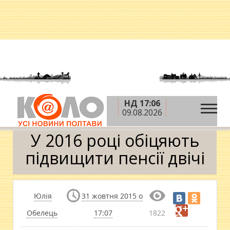
НД 17:06
»
»
»
Головна
Новини
Гроші
У 2016 році
09.08.2026
обіцяють підвищити пенсії двічі
У 2016 році обіцяють
підвищити пенсії двічі
Юлія
31 жовтня 2015 о
Обелець
17:07
1822