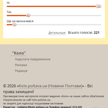
want to meet new people. Sakshi Mirchandani health and figure
Ні
conscious in order to keep yourself fit and regularly go to the health
165
club.
⇒ sakshimirchandani.com
Так
40
Ще не визначився
16
Всього голосів:
221
Детальніше
"Коло"
Надіслати повідомлення
Реклама
Редакція
© 2026 «
Kolo.poltava.ua (Новини Полтави)
» - Всі
права захищені!
При використанні матеріалів інтернет-видання «Коло» на інших сайтах обов’язкове
гіперпосилання на сайт kolo.poltava.ua,
не закрите для індексації пошуковими системами.
Редактор - redaktor@kolo.poltava.ua Телефон редакції: 613-245