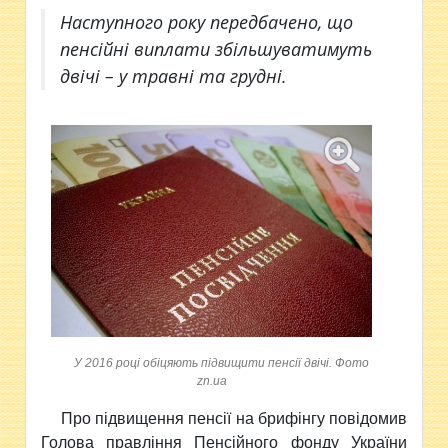
Наступного року передбачено, що
пенсійні виплати збільшуватимуть
двічі – у травні та грудні.
У 2016 році обіцяють підвищити пенсії двічі. Фото
zn.ua
Про підвищення пенсії на брифінгу
повідомив
Голова правління Пенсійного фонду України