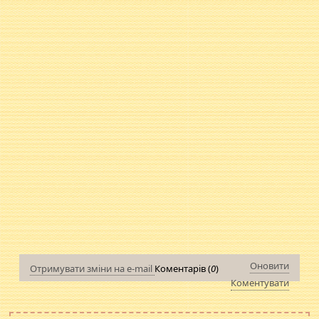
Оновити
Отримувати зміни на e-mail
Коментарів (
0
)
Коментувати