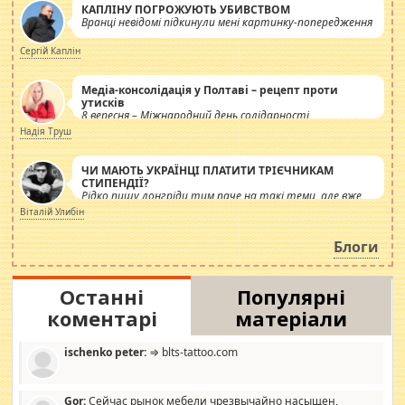
КАПЛІНУ ПОГРОЖУЮТЬ УБИВСТВОМ
Вранці невідомі підкинули мені картинку-попередження
Сергій Каплін
Медіа-консолідація у Полтаві – рецепт проти
утисків
8 вересня – Міжнародний день солідарності
журналістів.
Надія Труш
ЧИ МАЮТЬ УКРАЇНЦІ ПЛАТИТИ ТРІЄЧНИКАМ
СТИПЕНДІЇ?
Рідко пишу лонгріди тим паче на такі теми, але вже
просто дістало! Обурюють сьогоднішні інсенуації
Віталій Улибін
навколо стипендіального питання. Штучно
роздувається ще одна соціальна катастрофа.
Блоги
Останні
Популярні
коментарі
матеріали
ischenko peter:
⇒ blts-tattoo.com
Gor:
Сейчас рынок мебели чрезвычайно насыщен,