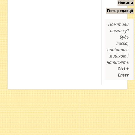
Новини
Гість редакції
Помітили
помилку?
Будь
ласка,
виділіть її
мишкою і
натисніть
Ctrl +
Enter