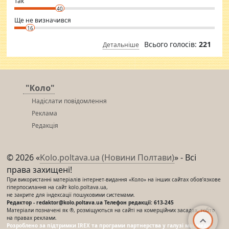
Так
40
Ще не визначився
16
Всього голосів:
221
Детальніше
"Коло"
Надіслати повідомлення
Реклама
Редакція
© 2026 «
Kolo.poltava.ua (Новини Полтави)
» - Всі
права захищені!
При використанні матеріалів інтернет-видання «Коло» на інших сайтах обов’язкове
гіперпосилання на сайт kolo.poltava.ua,
не закрите для індексації пошуковими системами.
Редактор - redaktor@kolo.poltava.ua Телефон редакції: 613-245
Матеріали позначені як ®, розміщуються на сайті на комерційних засадах, тобто
на правах реклами.
Розроблено за підтримки IREX та програми партнерства у галузі мас-медіа