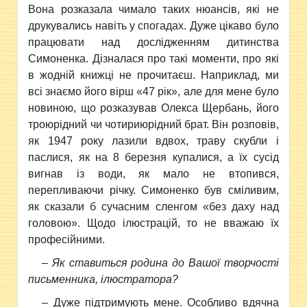
Вона розказала чимало таких нюансів, які не
друкувались навіть у спогадах. Дуже цікаво було
працювати над дослідженням дитинства
Симоненка. Дізналася про такі моменти, про які
в жодній книжці не прочитаєш. Наприклад, ми
всі знаємо його вірш «47 рік», але для мене було
новиною, що розказував Олекса Щербань, його
троюрідний чи чотириюрідний брат. Він розповів,
як 1947 року лазили вдвох, траву скубли і
паслися, як на 8 березня купалися, а їх сусід
вигнав із води, як мало не втопився,
перепливаючи річку. Симоненко був сміливим,
як сказали б сучасним сленгом «без даху над
головою». Щодо ілюстрацій, то не вважаю їх
професійними.
– Як ставиться родина до Вашої творчості
письменника, ілюстратора?
– Дуже підтримують мене. Особливо вдячна