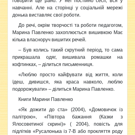
говорити ще рано. У неї постійно сесії, вся у
навчанні. Але на сторінці у соціальній мережі
донька виставляє свої роботи.
До речі, окрім творчості та роботи педагогом,
Марина Павленко захоплюється вишивкою Має
кілька власноруч вишитих речей.
– Був колись такий скрутний період, то сама
прикрашала одяг, вишивала ромашки на
кофтинках, – ділиться письменниця.
«Люблю просто кайфувати від життя, коли
їдеш, дивишся, яка краса навколо, люблю
подорожувати» – ділиться Марина Павленко.
Книги Марини Павленко
«Як дожити до ста» (2004), «Домовичок із
палітрою», «Півтора бажання (Казки з
Ялосоветиної скрині)» ( 2004), повість для
підлітків «Русалонька із 7-В або прокляття роду