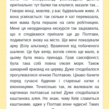
оригінально: тут балки так клалися, мазали так…
Говорю жінці, мовляв, у вас будівельник живе. А
вона усміхається: так скільки я хат перемазала,
моя мама була першою на село робітницею.
Мене ця неординарна екскурсія так зацікавила,
що я сподіваюся приїхали ще до Полтави,
подивитися знову на місто. Ще мені показували
арку (Білу альтанку). Враження від побаченого
шалене. Це був вечір, вогнів сяяло ще мало, в
цьому була якась принада. Грав саксофоніст,
була така собі повна ілюзія моря. Також
шикарний краєвид на церкву. Дуже сподобалося
прогулюватися нічною Полтавою. Цікаво бачити
поряд сучасні будинки і старенькі хатки з
віконницями. Точнісінько так, як малювали на
картинках полтавські хатки! Дуже сподобалася
каштанова алея. Не знаю, чому Київ славиться
каштанами, адже у Полтаві вони чудесні! Таких