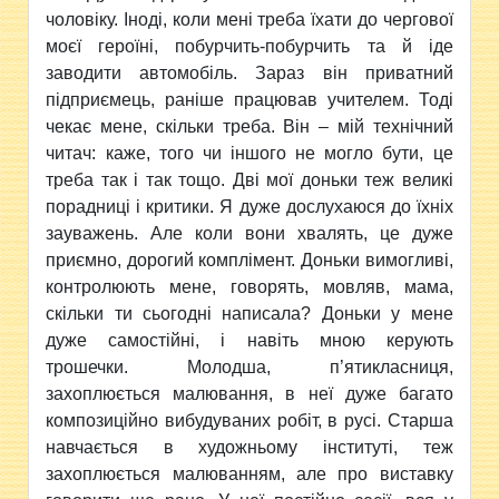
чоловіку. Іноді, коли мені треба їхати до чергової
моєї героїні, побурчить-побурчить та й іде
заводити автомобіль. Зараз він приватний
підприємець, раніше працював учителем. Тоді
чекає мене, скільки треба. Він – мій технічний
читач: каже, того чи іншого не могло бути, це
треба так і так тощо. Дві мої доньки теж великі
порадниці і критики. Я дуже дослухаюся до їхніх
зауважень. Але коли вони хвалять, це дуже
приємно, дорогий комплімент. Доньки вимогливі,
контролюють мене, говорять, мовляв, мама,
скільки ти сьогодні написала? Доньки у мене
дуже самостійні, і навіть мною керують
трошечки. Молодша, п’ятикласниця,
захоплюється малювання, в неї дуже багато
композиційно вибудуваних робіт, в русі. Старша
навчається в художньому інституті, теж
захоплюється малюванням, але про виставку