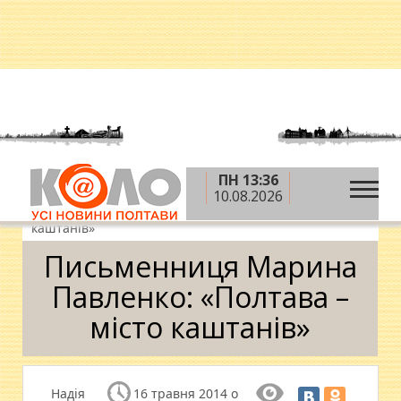
ПН 13:36
»
»
Головна
Новини
Гість редакції
10.08.2026
»
Письменниця Марина Павленко: «Полтава – місто
каштанів»
Письменниця Марина
Павленко: «Полтава –
місто каштанів»
Надія
16 травня 2014 о