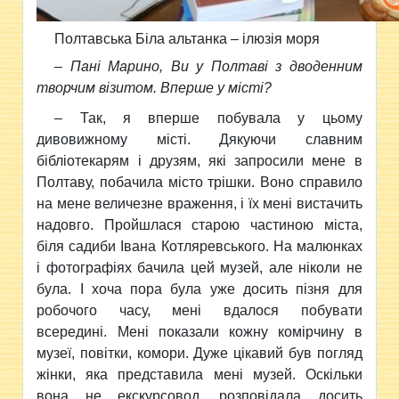
Полтавська Біла альтанка – ілюзія моря
– Пані Марино, Ви у Полтаві з дводенним
творчим візитом. Вперше у місті?
– Так, я вперше побувала у цьому
дивовижному місті. Дякуючи славним
бібліотекарям і друзям, які запросили мене в
Полтаву, побачила місто трішки. Воно справило
на мене величезне враження, і їх мені вистачить
надовго. Пройшлася старою частиною міста,
біля садиби Івана Котляревського. На малюнках
і фотографіях бачила цей музей, але ніколи не
була. І хоча пора була уже досить пізня для
робочого часу, мені вдалося побувати
всередині. Мені показали кожну комірчину в
музеї, повітки, комори. Дуже цікавий був погляд
жінки, яка представила мені музей. Оскільки
вона не екскурсовод, розповідала досить