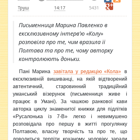
Труш
14:17
5431
Письменниця Марина Павленко в
ексклюзивному інтерв’ю «Колу»
розповіла про те, чим вразила її
Полтава та про те, чому авторку
контролюють доньки.
Пані Марина
завітала у редакцію «Кола»
в
ексклюзивній вишиванці, на якій відтворений
автентичний, старовинний традиційний
уманський візерунок (письменниця живе і
працює в Умані). За чашкою ранкової кави
авторка циклу знаменитої книжки для підлітків
«Русалонька із 7-В» легко і невимушено
розповідала про першу в житті прогулянку
Полтавою, власну творчість та про те, що
доводиться терпіти коханому чоловіку заради