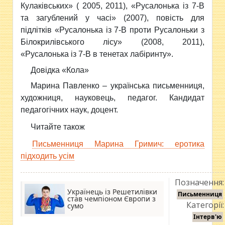
Кулаківських» ( 2005, 2011), «Русалонька із 7-В
та загублений у часі» (2007), повість для
підлітків «Русалонька із 7-В проти Русалоньки з
Білокрилівського лісу» (2008, 2011),
«Русалонька із 7-В в тенетах лабіринту».
Довідка «Кола»
Марина Павленко – українська письменниця,
художниця, науковець, педагог. Кандидат
педагогічних наук, доцент.
Читайте також
Письменниця Марина Гримич: еротика
підходить усім
Позначення:
Українець із Решетилівки
Письменниця
став чемпіоном Європи з
Категорії:
сумо
Інтерв'ю