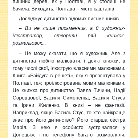
пишних дерев, як у Полтаві, я у столиці не
бачила. Виходить, Полтава – місто каштанів.
Досліджує дитинство відомих письменників
– Ви не лише письменник, а й художник-
ілюстратор, створили ряд книжок-
розмальовок...
– Не можу сказати, що я художник. Але з
дитинства люблю малювати, і деякі книжки, в
тому числі свої, ілюструю власними малюнками.
Книга «Райдуга в решеті», яку я презентувала у
Полтаві, теж проілюстрована моїми малюнками.
Це книжка про дитинство Павла Тичини, Надії
Соровцової, Василя Симоненка, Василя Стуса
та Ірини Жиленко. В книзі – не фантазії.
Наприклад, якщо Василь Стус, то хто найкраще
знає про його дитинство? Його старша сестра
Марія. З нею я особисто зустрічалася у
Донецьку, і по телефону багато розмовляли.