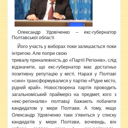
Олександр Удовіченко – екс-губернатор
Полтавської області
Його участь у виборах поки залишається поки
інтригою. Але попри свою
тривалу приналежність до «Партії Регіонів», слід
відзначити, що екс-губернатор має достатньо
позитивну репутацію у місті. Наразі у Полтаві
«сині» трансформувалися у партію «Рідне місто,
рідний край». Новостворена партія проводить
загальноміський праймеріз на предмет, кого з
«екс-регіоналів» полтавці бажають побачити
кандидатом у мери Полтави. А тому, якщо
Олександр Удовіченко таки з’явиться у списку
кандидатів у мери Полтави, вочевидь, він