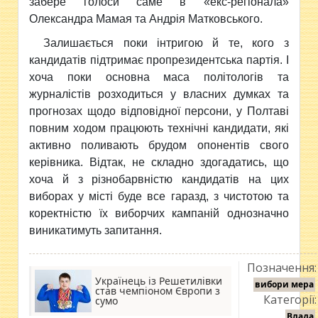
забере голоси саме в «екс-регіонала»
Олександра Мамая та Андрія Матковського.
Залишається поки інтригою й те, кого з
кандидатів підтримає пропрезидентська партія. І
хоча поки основна маса політологів та
журналістів розходиться у власних думках та
прогнозах щодо відповідної персони, у Полтаві
повним ходом працюють технічні кандидати, які
активно поливають брудом опонентів свого
керівника. Відтак, не складно здогадатись, що
хоча й з різнобарвністю кандидатів на цих
виборах у місті буде все гаразд, з чистотою та
коректністю їх виборчих кампаній однозначно
виникатимуть запитання.
Позначення:
Українець із Решетилівки
вибори мера
став чемпіоном Європи з
Категорії:
сумо
Влада