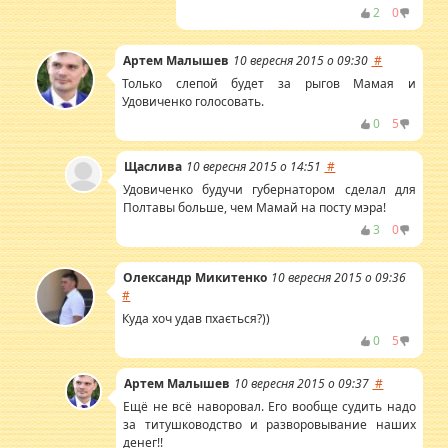
2
0
Артем Малышев
10 вересня 2015 о 09:30
#
Только слепой будет за рыгов Мамая и
Удовиченко голосовать.
0
5
Щаслива
10 вересня 2015 о 14:51
#
Удовиченко будучи губернатором сделал для
Полтавы больше, чем Мамай на посту мэра!
3
0
Олександр Микитенко
10 вересня 2015 о 09:36
#
Куда хоч удав пхається?))
0
5
Артем Малышев
10 вересня 2015 о 09:37
#
Ещё не всё наворовал. Его вообще судить надо
за титушководство и разворовывание наших
денег!!