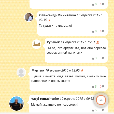
0
4
Олександр Микитенко
10 вересня 2015 о
09:45
#
Та судити таких мало)
0
4
Рубанок
11 вересня 2015 о 15:31
#
Ни одного аргумента, вот оно зеркало
современной политики.
3
0
Мартин
10 вересня 2015 о 12:00
#
Лучше скажите куда лезет мамай, сколько уже
наворовал и опять хочет!
3
0
vasyl romashenko
10 вересня 2015 о 09:52
#
Мамай...краще б не позорився!
5
0