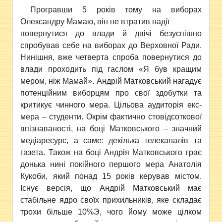
Програвши 5 років тому на виборах
Олександру Мамаю, він не втратив надії
повернутися до влади й двічі безуспішно
спробував себе на виборах до Верховної Ради.
Нинішня, вже четверта спроба повернутися до
влади проходить під гаслом «Я був кращим
мером, ніж Мамай». Андрій Матковський нагадує
потенційним виборцям про свої здобутки та
критикує чинного мера. Цільова аудиторія екс-
мера – студенти. Окрім фактично стовідсоткової
впізнаваності, на боці Матковського – значний
медіаресурс, а саме: декілька телеканалів та
газета. Також на боці Андрія Матковського грає
донька нині покійного першого мера Анатолія
Кукоби, який понад 15 років керував містом.
Існує версія, що Андрій Матковський має
стабільне ядро своїх прихильників, яке складає
трохи більше 10%Э, чого йому може цілком