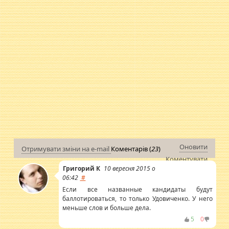
Оновити
Отримувати зміни на e-mail
Коментарів (
23
)
Коментувати
Григорий К
10 вересня 2015 о
06:42
#
Если все названные кандидаты будут
баллотироваться, то только Удовиченко. У него
меньше слов и больше дела.
5
0