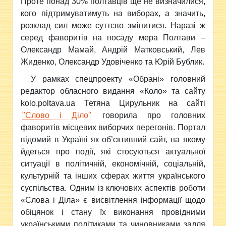
Проте понад 30% полтавців ще не визначилися,
кого підтримуватимуть на виборах, а значить,
розклад сил може суттєво змінитися. Наразі ж
серед фаворитів на посаду мера Полтави –
Олександр Мамай, Андрій Матковський, Лев
Жиденко, Олександр Удовіченко та Юрій Бублик.
У рамках спецпроекту «Обрані» головний
редактор обласного видання «Коло» та сайту
kolo.poltava.ua Тетяна Цирульник на сайті
"Слово і Діло"
говорила про головних
фаворитів місцевих виборчих перегонів. Портал
відомий в Україні як об’єктивний сайт, на якому
йдеться про події, які стосуються актуальної
ситуації в політичній, економічній, соціальній,
культурній та інших сферах життя українського
суспільства. Одним із ключових аспектів роботи
«Слова і Діла» є висвітлення інформації щодо
обіцянок і стану їх виконання провідними
українськими політиками та чиновниками задля