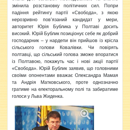
змінила розстановку політичних сил. Попри
падіння рейтингу партії «Свобода», з якою
нерозривно пов’язаний кандидат у мери,
авторитет Юрія Бублика у Полтаві досить
високий. Юрій Бублик позиціонує себе як добрий
господарник – у нардепи він прийшов із крісла
сільського голови Ковалівки. Чи повірять
полтавці, що сільський голова зможе впоратися
із Полтавою, покажуть час і нові акції партії
«Свобода». Юрій Бублик заявив, що головними
своїми опонентами вважає Олександра Мамая
та Андрія Матковського, проте однозначно
гратиме на електоральному полі та забиратиме
голоси у Льва Жиденка.