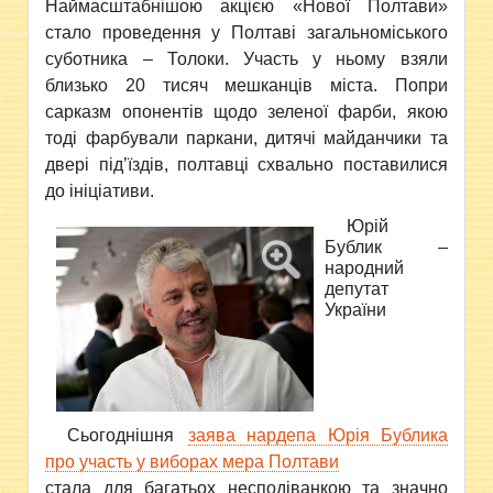
Наймасштабнішою акцією «Нової Полтави»
стало проведення у Полтаві загальноміського
суботника – Толоки. Участь у ньому взяли
близько 20 тисяч мешканців міста. Попри
сарказм опонентів щодо зеленої фарби, якою
тоді фарбували паркани, дитячі майданчики та
двері під’їздів, полтавці схвально поставилися
до ініціативи.
Юрій
Бублик –
народний
депутат
України
Сьогоднішня
заява нардепа Юрія Бублика
про участь у виборах мера Полтави
стала для багатьох несподіванкою та значно