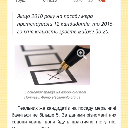
Труш
о 18:23
3376
23
Якщо 2010 року на посаду мера
претендували 12 кандидатів, то 2015-
го їхня кількість зросте майже до 20.
5 основних гравців на виборчому полі
Полтави. Фото electioninfo.org.ua
Реальних же кандидатів на посаду мера нині
бачиться не більше 5. За даними різноманітних
соцопитувань, вони йдуть практично ніс у ніс.