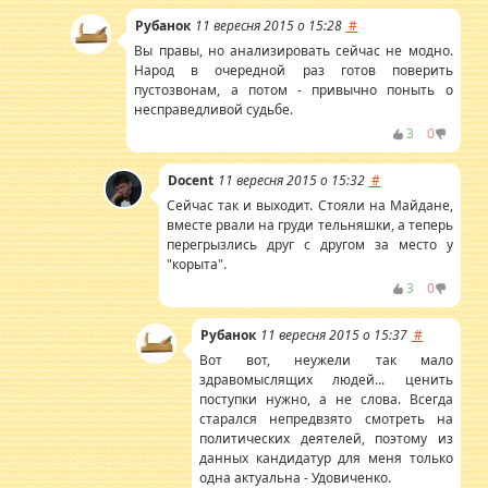
Рубанок
11 вересня 2015 о 15:28
#
Вы правы, но анализировать сейчас не модно.
Народ в очередной раз готов поверить
пустозвонам, а потом - привычно поныть о
несправедливой судьбе.
3
0
Docent
11 вересня 2015 о 15:32
#
Сейчас так и выходит. Стояли на Майдане,
вместе рвали на груди тельняшки, а теперь
перегрызлись друг с другом за место у
"корыта".
3
0
Рубанок
11 вересня 2015 о 15:37
#
Вот вот, неужели так мало
здравомыслящих людей... ценить
поступки нужно, а не слова. Всегда
старался непредвзято смотреть на
политических деятелей, поэтому из
данных кандидатур для меня только
одна актуальна - Удовиченко.