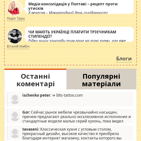
Медіа-консолідація у Полтаві – рецепт проти
утисків
8 вересня – Міжнародний день солідарності
журналістів.
Надія Труш
ЧИ МАЮТЬ УКРАЇНЦІ ПЛАТИТИ ТРІЄЧНИКАМ
СТИПЕНДІЇ?
Рідко пишу лонгріди тим паче на такі теми, але вже
просто дістало! Обурюють сьогоднішні інсенуації
Віталій Улибін
навколо стипендіального питання. Штучно
роздувається ще одна соціальна катастрофа.
Блоги
Останні
Популярні
коментарі
матеріали
ischenko peter:
⇒ blts-tattoo.com
Gor:
Сейчас рынок мебели чрезвычайно насыщен,
причем предлагают реально эксклюзивное исполнение и
стандартные модели малых серий кухонь, пока видел
отличную кухонную мебель по дизайну, мало походит на
tavaseni:
Классическая кухня с угловым столом,
стандартные формы, в MebelOk, креативненько и что главное -
прекрасный дизайн, высокое качество я приобрела
со вкусом все в порядке, без ненужных наворотов удорожающих
благодаря интернет магазину, контакты которого вы
мебель, а это не последний фактор.