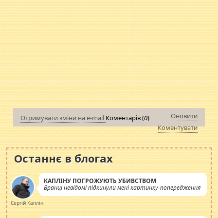
Оновити
Отримувати зміни на e-mail
Коментарів (
0
)
Коментувати
Останнє в блогах
КАПЛІНУ ПОГРОЖУЮТЬ УБИВСТВОМ
Вранці невідомі підкинули мені картинку-попередження
Сергій Каплін