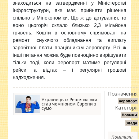
знаходиться на затвердженні у Міністерстві
інфраструктури, яке має прийняти рішення
спільно з Мінекономіки. Що ж до дотування, то
воно цьогоріч склало близько 2,3 мільйона
гривень. Кошти в основному спрямовані на
ремонт існуючого обладнання та виплату
заробітної плати працівникам аеропорту. Всі ж
інші питання можна буде повноцінно вирішувати
тільки тоді, коли аеропорт матиме регулярні
рейси, а відтак – і регулярні грошові
надходження.
Позначення:
Українець із Решетилівки
аеропорт
став чемпіоном Європи з
Категорії:
сумо
Новини
Влада
Помітили