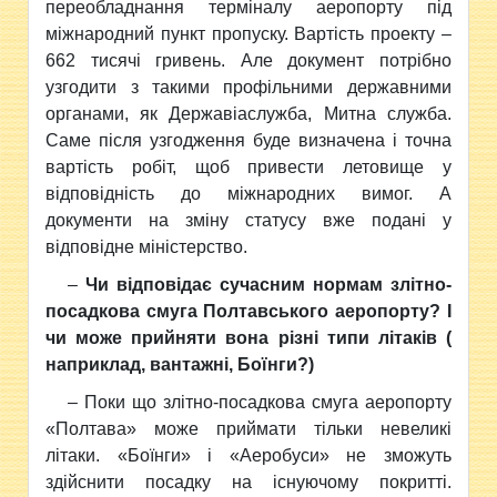
переобладнання терміналу аеропорту під
міжнародний пункт пропуску. Вартість проекту –
662 тисячі гривень. Але документ потрібно
узгодити з такими профільними державними
органами, як Державіаслужба, Митна служба.
Саме після узгодження буде визначена і точна
вартість робіт, щоб привести летовище у
відповідність до міжнародних вимог. А
документи на зміну статусу вже подані у
відповідне міністерство.
–
Чи відповідає сучасним нормам злітно-
посадкова смуга Полтавського аеропорту? І
чи може прийняти вона різні типи літаків (
наприклад, вантажні, Боїнги?)
– Поки що злітно-посадкова смуга аеропорту
«Полтава» може приймати тільки невеликі
літаки. «Боїнги» і «Аеробуси» не зможуть
здійснити посадку на існуючому покритті.