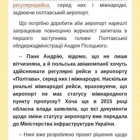
регулярнірейси,
серед них і міжнародні,
задіюючи полтавський аеропорт.
Що потрібно доробити аби аеропорт нарешті
запрацював повноцінно журналіст запитала в
першого заступника голови Полтавської
облдержадміністрації Андрія Пісоцького.
–
Пане Андрію, відомо, що не лише
вітчизняна, а й польська авіакомпанії хочуть
здійснювати регулярні рейси з аеропорту
«Полтава», серед них і міжнародні. Наскільки
реальні міжнародні рейси, враховуючи, що
аеропорт не має статусу міжнародного
пункту пропуску? Хоча ще в 2015 році
обласна влада заявляла, що всі документи
щодо зміни статусу аеропорту вже передала
до Міністерства інфраструктури України.
– Нині вже розроблено проект рішення щодо