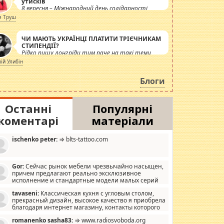
утисків
8 вересня – Міжнародний день солідарності
журналістів.
я Труш
ЧИ МАЮТЬ УКРАЇНЦІ ПЛАТИТИ ТРІЄЧНИКАМ
СТИПЕНДІЇ?
Рідко пишу лонгріди тим паче на такі теми,
але вже просто дістало! Обурюють сьогоднішні
лій Улибін
інсенуації навколо стипендіального питання.
Штучно роздувається ще одна соціальна
Блоги
катастрофа.
Останні
Популярні
коментарі
матеріали
ischenko peter:
⇒ blts-tattoo.com
Gor:
Сейчас рынок мебели чрезвычайно насыщен,
причем предлагают реально эксклюзивное
исполнение и стандартные модели малых серий
хонь, пока видел отличную кухонную мебель по
tavaseni:
Классическая кухня с угловым столом,
зайну, мало походит на стандартные формы, в MebelOk,
прекрасный дизайн, высокое качество я приобрела
еативненько и что главное - со вкусом все в порядке,
благодаря интернет магазину, контакты которого
з ненужных наворотов удорожающих мебель, а это не
 можете просмотреть https://mwood.com.ua.
следний фактор.
romanenko sasha83:
⇒ www.radiosvoboda.org