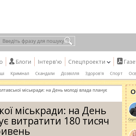
о
Блоги
Інтерв'ю
Спецпроекти
Газе
ші
Кримінал
Скандали
Дозвілля
Здоров'я
Спорт
Осв
О
лтавської міськради: на День молоді влада планує
кої міськради: на День
ує витратити 180 тисяч
Серг
ривень