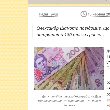
Надія Труш
15 червня 20
Олександр Шамота повідомив, що 
витратити 180 тисяч гривень.
д
Т
у
П
р
«
р
Депутат Полтавської міськради: на День
з
молоді влада планує витратити 180 тисяч
гривень
«