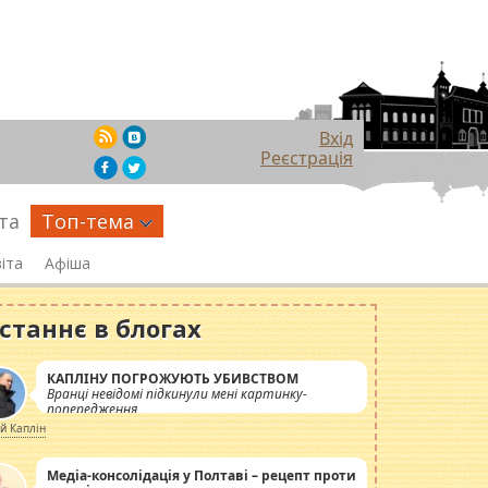
Вхід
Реєстрація
та
Топ-тема
іта
Афіша
станнє в блогах
КАПЛІНУ ПОГРОЖУЮТЬ УБИВСТВОМ
Вранці невідомі підкинули мені картинку-
попередження
ій Каплін
Медіа-консолідація у Полтаві – рецепт проти