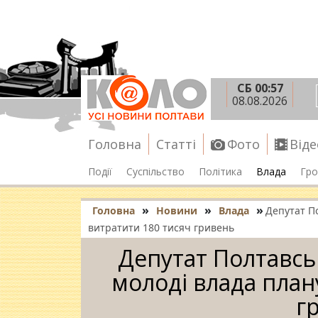
СБ 00:57
08.08.2026
Головна
Статті
Фото
Віде
Події
Суспільство
Політика
Влада
Гро
»
»
»
Головна
Новини
Влада
Депутат По
витратити 180 тисяч гривень
Депутат Полтавсь
молоді влада план
г