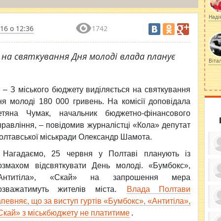
Наді
16 о 12:36
1742
на святкування Дня молоді влада планує
Віта
– З міського бюджету виділяється на святкування
ня молоді 180 000 гривень. На комісії доповідала
етяна Чумак, начальник бюджетно-фінансового
правління, – повідомив журналістці «Кола» депутат
олтавської міськради Олександр Шамота.
Нагадаємо, 25 червня у Полтаві планують із
озмахом відсвяткувати День молоді. «Бумбокс»,
Антитіла», «Скай» на запрошення мера
ку
озважатимуть жителів міста.
Влада Полтави
ди
кр
апевняє, що за виступ гуртів «Бумбокс», «Антитіла»,
бе
вы
по
Скай» з міськбюджету не платитиме
.