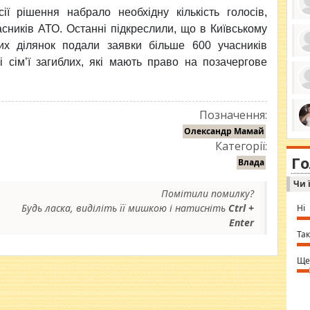
ії рішення набрало необхідну кількість голосів,
асників АТО. Останні підкреслили, що в Київському
х ділянок подали заявки більше 600 учасників
ро
і сім’ї загиблих, які мають право на позачергове
се
да
ос
ін
за
Позначення:
тіл
ком
Олександр Мамай
bea
ми
Категорії:
tha
на
nig
Г
по
Влада
in 
Sol
Чи 
Ind
Помітили помилку?
gir
bod
Будь ласка, виділіть її мишкою і натисніть
Ctrl +
Ні
alw
Enter
Mir
you
Так
⇒ 
Ще