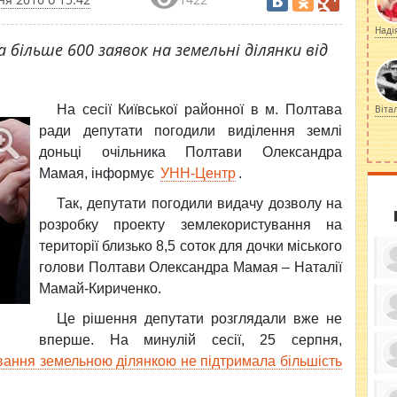
Наді
а більше 600 заявок на земельні ділянки від
На сесії Київської районної в м. Полтава
Віта
ради депутати погодили виділення землі
доньці очільника Полтави Олександра
Мамая, інформує
УНН-Центр
.
Так, депутати погодили видачу дозволу на
розробку проекту землекористування на
території близько 8,5 соток для дочки міського
голови Полтави Олександра Мамая – Наталії
Мамай-Кириченко.
Це рішення депутати розглядали вже не
ку
вперше. На минулій сесії, 25 серпня,
ди
кр
вання земельною ділянкою не підтримала більшість
бе
вы
по