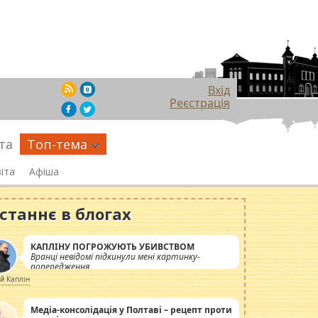
Вхід
Реєстрація
та
Топ-тема
іта
Афіша
станнє в блогах
КАПЛІНУ ПОГРОЖУЮТЬ УБИВСТВОМ
Вранці невідомі підкинули мені картинку-
попередження
ій Каплін
Медіа-консолідація у Полтаві – рецепт проти