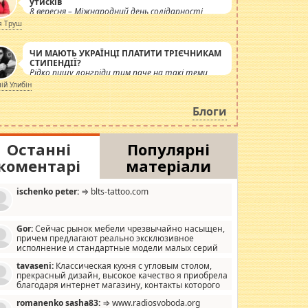
утисків
8 вересня – Міжнародний день солідарності
журналістів.
я Труш
ЧИ МАЮТЬ УКРАЇНЦІ ПЛАТИТИ ТРІЄЧНИКАМ
СТИПЕНДІЇ?
Рідко пишу лонгріди тим паче на такі теми,
але вже просто дістало! Обурюють сьогоднішні
лій Улибін
інсенуації навколо стипендіального питання.
Штучно роздувається ще одна соціальна
Блоги
катастрофа.
Останні
Популярні
коментарі
матеріали
ischenko peter:
⇒ blts-tattoo.com
Gor:
Сейчас рынок мебели чрезвычайно насыщен,
причем предлагают реально эксклюзивное
исполнение и стандартные модели малых серий
хонь, пока видел отличную кухонную мебель по
tavaseni:
Классическая кухня с угловым столом,
зайну, мало походит на стандартные формы, в MebelOk,
прекрасный дизайн, высокое качество я приобрела
еативненько и что главное - со вкусом все в порядке,
благодаря интернет магазину, контакты которого
з ненужных наворотов удорожающих мебель, а это не
 можете просмотреть https://mwood.com.ua.
следний фактор.
romanenko sasha83:
⇒ www.radiosvoboda.org