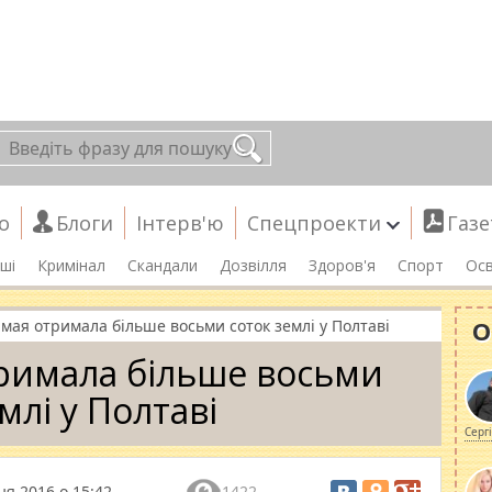
о
Блоги
Інтерв'ю
Спецпроекти
Газе
ші
Кримінал
Скандали
Дозвілля
Здоров'я
Спорт
Осв
О
мая отримала більше восьми соток землі у Полтаві
римала більше восьми
млі у Полтаві
Серг
ня 2016 о 15:42
1422