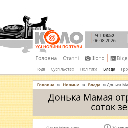
ЧТ 08:52
06.08.2026
Головна
Статті
Фото
Віде
Події
Суспільство
Політика
Влада
Гро
»
»
»
Головна
Новини
Влада
Донька Ма
Донька Мамая от
соток зе
Ольга Матвієнко
30 серп