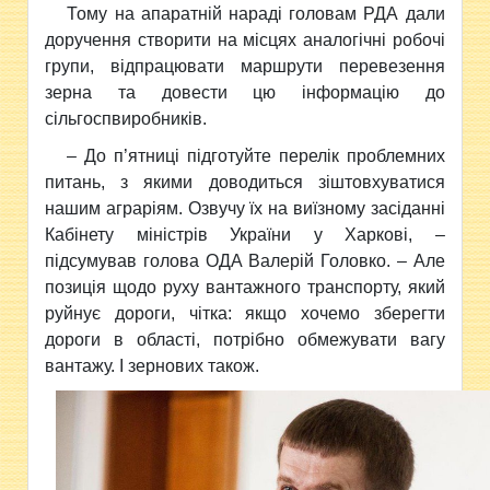
Тому на апаратній нараді головам РДА дали
доручення створити на місцях аналогічні робочі
групи, відпрацювати маршрути перевезення
зерна та довести цю інформацію до
сільгоспвиробників.
– До п’ятниці підготуйте перелік проблемних
питань, з якими доводиться зіштовхуватися
нашим аграріям. Озвучу їх на виїзному засіданні
Кабінету міністрів України у Харкові, –
підсумував голова ОДА Валерій Головко. – Але
позиція щодо руху вантажного транспорту, який
руйнує дороги, чітка: якщо хочемо зберегти
дороги в області, потрібно обмежувати вагу
вантажу. І зернових також.