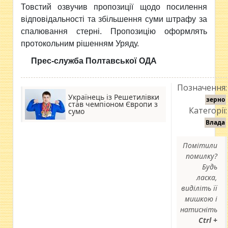
Товстий озвучив пропозиції щодо посилення
відповідальності та збільшення суми штрафу за
спалювання стерні. Пропозицію оформлять
протокольним рішенням Уряду.
Прес-служба Полтавської ОДА
Позначення:
Українець із Решетилівки
зерно
став чемпіоном Європи з
Категорії:
сумо
Влада
Помітили
помилку?
Будь
ласка,
виділіть її
мишкою і
натисніть
Ctrl +