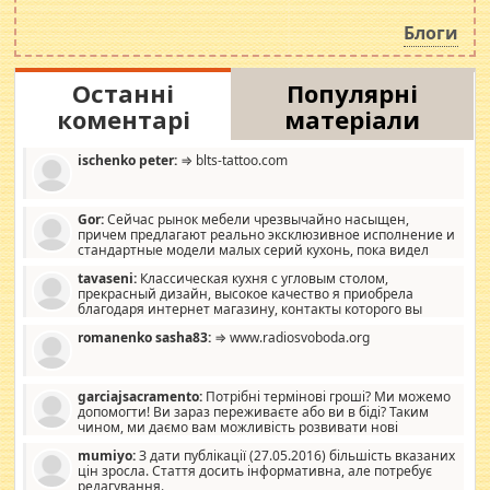
навколо стипендіального питання. Штучно
роздувається ще одна соціальна катастрофа.
Блоги
Останні
Популярні
коментарі
матеріали
ischenko peter:
⇒ blts-tattoo.com
Gor:
Сейчас рынок мебели чрезвычайно насыщен,
причем предлагают реально эксклюзивное исполнение и
стандартные модели малых серий кухонь, пока видел
отличную кухонную мебель по дизайну, мало походит на
tavaseni:
Классическая кухня с угловым столом,
стандартные формы, в MebelOk, креативненько и что главное -
прекрасный дизайн, высокое качество я приобрела
со вкусом все в порядке, без ненужных наворотов удорожающих
благодаря интернет магазину, контакты которого вы
мебель, а это не последний фактор.
можете просмотреть https://mwood.com.ua.
romanenko sasha83:
⇒ www.radiosvoboda.org
garciajsacramento:
Потрібні термінові гроші? Ми можемо
допомогти! Ви зараз переживаєте або ви в біді? Таким
чином, ми даємо вам можливість розвивати нові
розробки. Як багата людина, я почуваю себе зобов'язаним
mumiyo:
З дати публікації (27.05.2016) більшість вказаних
допомагати людям, які намагаються дати їм шанс. Кожен
цін зросла. Стаття досить інформативна, але потребує
заслуговує на другий шанс, і, оскільки влада не зможе, вони
редагування.
повинні приймати від інших. Для нас нема багато суми, і зрілість