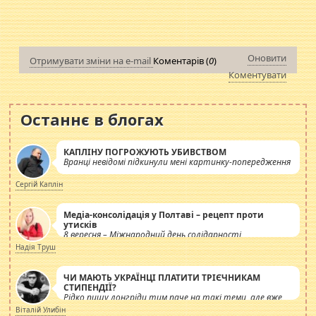
Оновити
Отримувати зміни на e-mail
Коментарів (
0
)
Коментувати
Останнє в блогах
КАПЛІНУ ПОГРОЖУЮТЬ УБИВСТВОМ
Вранці невідомі підкинули мені картинку-попередження
Сергій Каплін
Медіа-консолідація у Полтаві – рецепт проти
утисків
8 вересня – Міжнародний день солідарності
журналістів.
Надія Труш
ЧИ МАЮТЬ УКРАЇНЦІ ПЛАТИТИ ТРІЄЧНИКАМ
СТИПЕНДІЇ?
Рідко пишу лонгріди тим паче на такі теми, але вже
просто дістало! Обурюють сьогоднішні інсенуації
Віталій Улибін