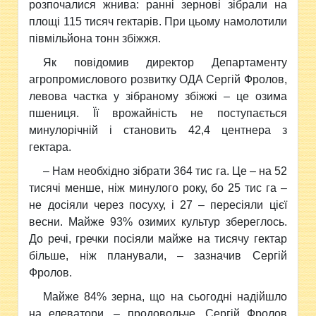
розпочалися жнива: ранні зернові зібрали на
площі 115 тисяч гектарів. При цьому намолотили
півмільйона тонн збіжжя.
Як повідомив директор Департаменту
агропромислового розвитку ОДА Сергій Фролов,
левова частка у зібраному збіжжі – це озима
пшениця. Її врожайність не поступається
минулорічній і становить 42,4 центнера з
гектара.
– Нам необхідно зібрати 364 тис га. Це – на 52
тисячі менше, ніж минулого року, бо 25 тис га –
не досіяли через посуху, і 27 – пересіяли цієї
весни. Майже 93% озимих культур збереглось.
До речі, гречки посіяли майже на тисячу гектар
більше, ніж планували, – зазначив Сергій
Фролов.
Майже 84% зерна, що на сьогодні надійшло
на елеватори, – продовольче. Сергій Фролов