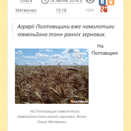
Ольга
18 липня 2016 о
Матвієнко
15:18
1091
​Аграрії Полтавщини вже намолотили
півмільйона тонн ранніх зернових.
На
Полтавщині
На Полтавщині намолотили
півмільйона тонн ранніх зернових. Фото
Ольги Матвієнко