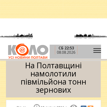
СБ 22:53
»
»
»
Головна
Новини
Влада
На Полтавщині
08.08.2026
намолотили півмільйона тонн зернових
На Полтавщині
намолотили
півмільйона тонн
зернових