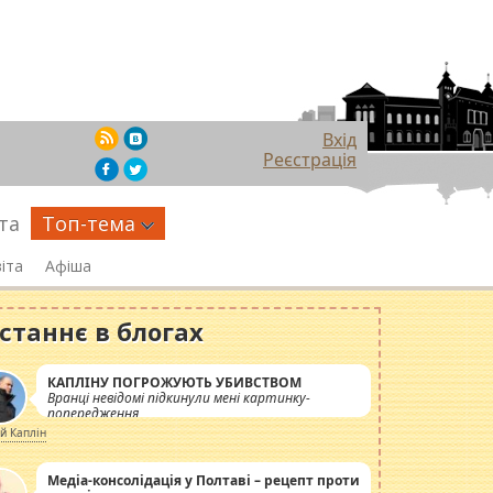
Вхід
Реєстрація
та
Топ-тема
іта
Афіша
станнє в блогах
КАПЛІНУ ПОГРОЖУЮТЬ УБИВСТВОМ
Вранці невідомі підкинули мені картинку-
попередження
ій Каплін
Медіа-консолідація у Полтаві – рецепт проти