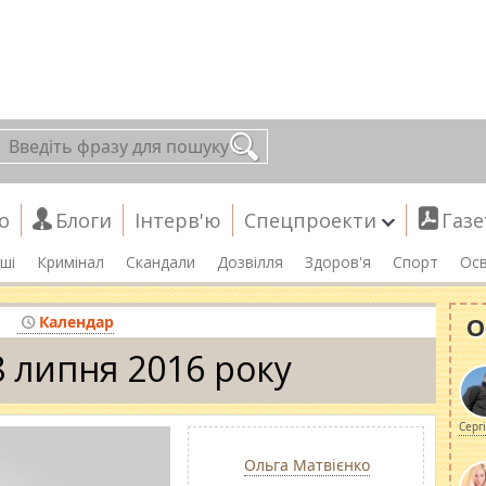
о
Блоги
Інтерв'ю
Спецпроекти
Газе
ші
Кримінал
Скандали
Дозвілля
Здоров'я
Спорт
Осв
О
Календар
8 липня 2016 року
Серг
Ольга Матвієнко