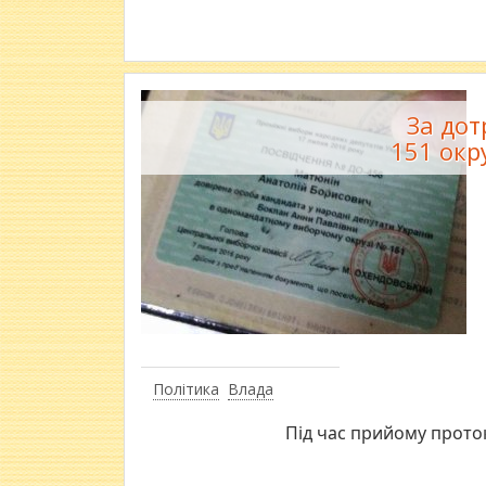
За дот
151 окр
Політика
Влада
Під час прийому проток