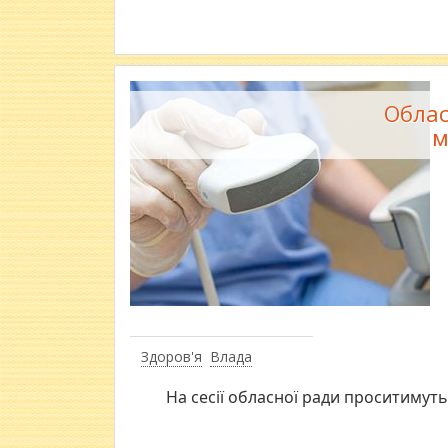
Облас
м
Здоров'я
Влада
На сесії обласної ради проситимут