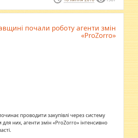
авщині почали роботу агенти змін
«ProZorro»
починає проводити закупівлі через систему
для них, агенти змін «ProZorro» інтенсивно
асті.