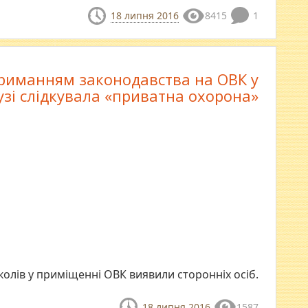
18 липня 2016
8415
1
риманням законодавства на ОВК у
узі слідкувала «приватна охорона»
олів у приміщенні ОВК виявили сторонніх осіб.
18 липня 2016
1587