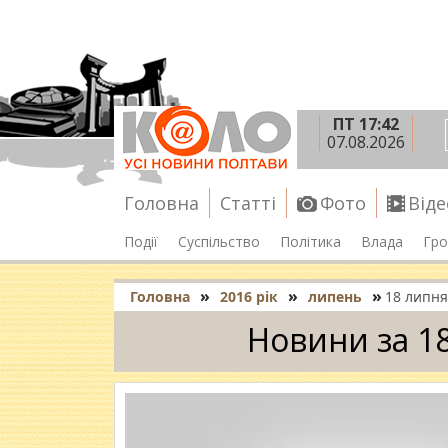
ПТ 17:42
07.08.2026
Головна
Статті
Фото
Віде
Події
Суспільство
Політика
Влада
Гро
»
»
»
Головна
2016 рік
липень
18 липня
Новини за 1