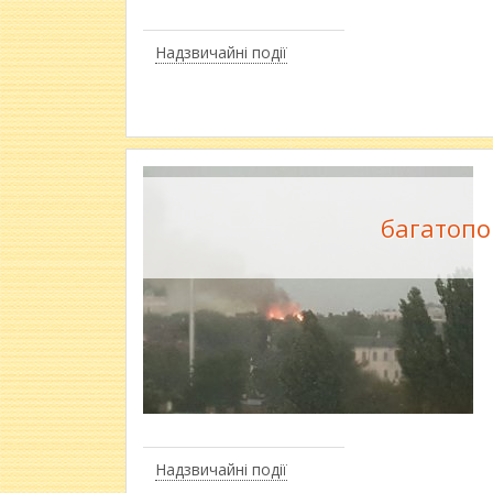
Надзвичайні події
багатопов
Надзвичайні події