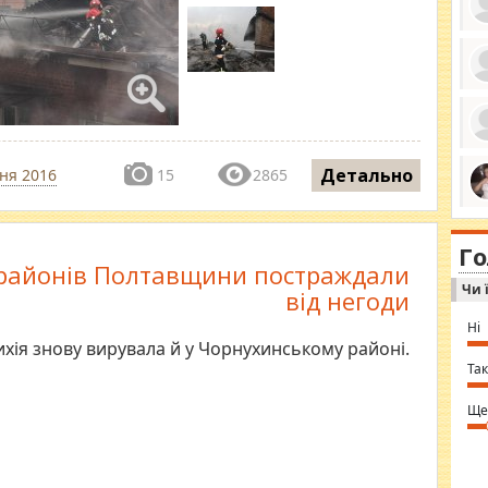
ро
се
да
ос
ін
Детально
за
ня 2016
15
2865
тіл
ком
bea
ми
tha
на
nig
Г
по
in 
 районів Полтавщини постраждали
Sol
Чи 
Ind
від негоди
gir
bod
Ні
alw
ихія знову вирувала й у Чорнухинському районі.
Mir
you
Так
⇒ 
Ще