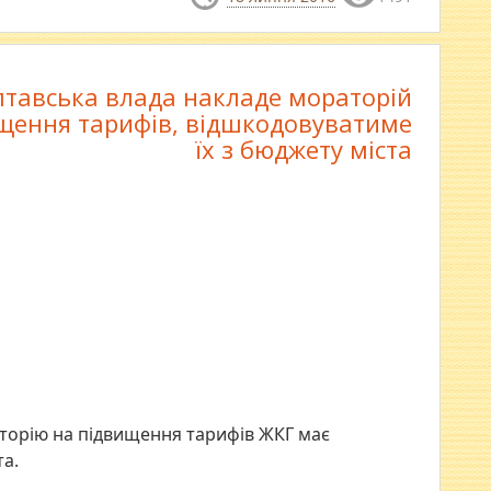
тавська влада накладе мораторій
щення тарифів, відшкодовуватиме
їх з бюджету міста
аторію на підвищення тарифів ЖКГ має
та.