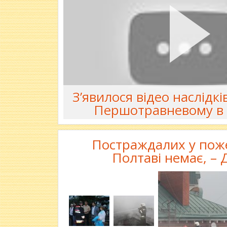
З’явилося відео наслідкі
Першотравневому в 
Постраждалих у пож
Полтаві немає, –