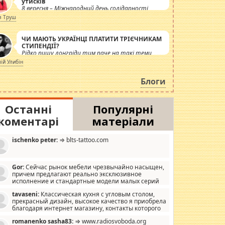
утисків
8 вересня – Міжнародний день солідарності
журналістів.
я Труш
ЧИ МАЮТЬ УКРАЇНЦІ ПЛАТИТИ ТРІЄЧНИКАМ
СТИПЕНДІЇ?
Рідко пишу лонгріди тим паче на такі теми,
але вже просто дістало! Обурюють сьогоднішні
лій Улибін
інсенуації навколо стипендіального питання.
Штучно роздувається ще одна соціальна
Блоги
катастрофа.
Останні
Популярні
коментарі
матеріали
ischenko peter:
⇒ blts-tattoo.com
Gor:
Сейчас рынок мебели чрезвычайно насыщен,
причем предлагают реально эксклюзивное
исполнение и стандартные модели малых серий
хонь, пока видел отличную кухонную мебель по
tavaseni:
Классическая кухня с угловым столом,
зайну, мало походит на стандартные формы, в MebelOk,
прекрасный дизайн, высокое качество я приобрела
еативненько и что главное - со вкусом все в порядке,
благодаря интернет магазину, контакты которого
з ненужных наворотов удорожающих мебель, а это не
 можете просмотреть https://mwood.com.ua.
следний фактор.
romanenko sasha83:
⇒ www.radiosvoboda.org