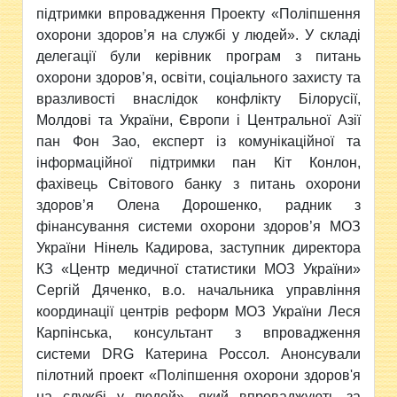
підтримки впровадження Проекту «Поліпшення
охорони здоров’я на службі у людей». У складі
делегації були керівник програм з питань
охорони здоров’я, освіти, соціального захисту та
вразливості внаслідок конфлікту Білорусії,
Молдові та України, Європи і Центральної Азії
пан Фон Зао, експерт із комунікаційної та
інформаційної підтримки пан Кіт Конлон,
фахівець Світового банку з питань охорони
здоров’я Олена Дорошенко, радник з
фінансування системи охорони здоров’я МОЗ
України Нінель Кадирова, заступник директора
КЗ «Центр медичної статистики МОЗ України»
Сергій Дяченко, в.о. начальника управління
координації центрів реформ МОЗ України Леся
Карпінська, консультант з впровадження
системи DRG Катерина Россол. Анонсували
пілотний проект «Поліпшення охорони здоров'я
на службі у людей», який впроваджують за