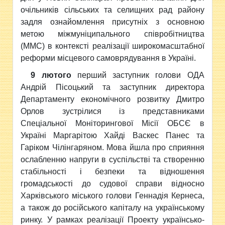
очільників сільських та селищних рад району
задля ознайомлення присутніх з основною
метою міжмуніципального співробітництва
(ММС) в контексті реалізації широкомасштабної
реформи місцевого самоврядування в Україні.
9 лютого
перший заступник голови ОДА
Андрій Пісоцький та заступник директора
Департаменту економічного розвитку Дмитро
Орлов зустрілися із представниками
Спеціальної Моніторингової Місії ОБСЄ в
Україні Маргарітою Хайді Васкес Панес та
Гаріком Чілінгаряном. Мова йшла про сприяння
ослабленню напруги в суспільстві та створенню
стабільності і безпеки та відношення
громадськості до судової справи відносно
Харківського міського голови Геннадія Кернеса,
а також до російського капіталу на українському
ринку. У рамках реалізації Проекту українсько-