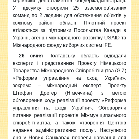
керівники департаментів облдержадміністрації.
У підсумку створили 25 взаємопов’язаних
команд по 2 людини для обстеження об’єктів у
кожному районі області. Пілотний проект
втілюється за підтримки Посольства Канади в
Україні, агенції міжнародного розвитку USAID та
Міжнародного фонду виборчих систем IFE.
26 січня
Полтавську область відвідали
експерти і представники Проекту Німецького
Товариства Міжнародного Співробітництва (GIZ)
«Реформа управління на сході України»,
зокрема – міжнародний експерт Проекту
Штефан Дрегер (Німеччина) з метою
обговорення ходу реалізації проекту «Реформа
управління на сході України». Обговорили
питання реалізації проектів Міжмуніципального
співробітництва, а також утворення Центрів
надання адміністративних послуг. Наступного
дня у Нових Санжарах провели навчання для