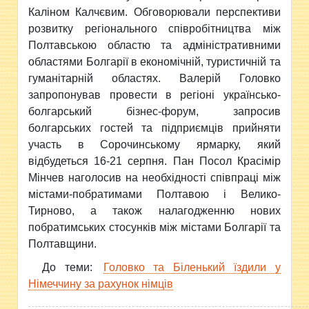
Каліном Калчєвим. Обговорювали перспективи
розвитку регіонального співробітництва між
Полтавською областю та адміністративними
областями Болгарії в економічній, туристичній та
гуманітарній областях. Валерій Головко
запропонував провести в регіоні українсько-
болгарський бізнес-форум, запросив
болгарських гостей та підприємців прийняти
участь в Сорочинському ярмарку, який
відбудеться 16-21 серпня. Пан Посол Красімір
Мінчев наголосив на необхідності співпраці між
містами-побратимами Полтавою і Велико-
Тирново, а також налагодженню нових
побратимських стосунків між містами Болгарії та
Полтавщини.
До теми:
Головко та Біленький їздили у
Німеччину за рахунок німців