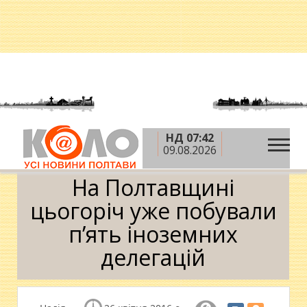
НД 07:42
»
»
»
Головна
Новини
Влада
На Полтавщині
09.08.2026
цьогоріч уже побували п’ять іноземних делегацій
На Полтавщині
цьогоріч уже побували
п’ять іноземних
делегацій