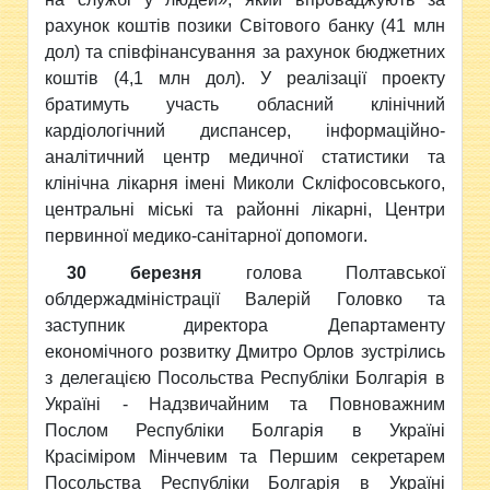
рахунок коштів позики Світового банку (41 млн
дол) та співфінансування за рахунок бюджетних
коштів (4,1 млн дол). У реалізації проекту
братимуть участь обласний клінічний
кардіологічний диспансер, інформаційно-
аналітичний центр медичної статистики та
клінічна лікарня імені Миколи Скліфосовського,
центральні міські та районні лікарні, Центри
первинної медико-санітарної допомоги.
30 березня
голова Полтавської
облдержадміністрації Валерій Головко та
заступник директора Департаменту
економічного розвитку Дмитро Орлов зустрілись
з делегацією Посольства Республіки Болгарія в
Україні - Надзвичайним та Повноважним
Послом Республіки Болгарія в Україні
Красіміром Мінчевим та Першим секретарем
Посольства Республіки Болгарія в Україні