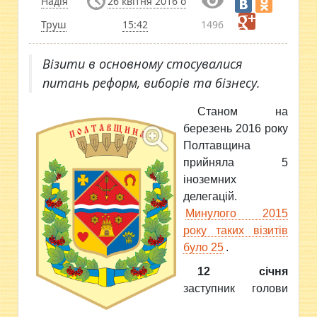
Надія
26 квітня 2016 о
Труш
15:42
1496
Візити в основному стосувалися
питань реформ, виборів та бізнесу.
Станом на
березень 2016 року
Полтавщина
прийняла 5
іноземних
делегацій.
Минулого 2015
року таких візитів
було 25
.
12 січня
заступник голови