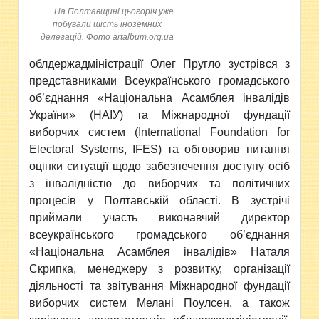
На Полтавщині цьогоріч уже
побували шість іноземних
делегацій. Фото artalbum.org.ua
облдержадміністрації Олег Пругло зустрівся з
представниками Всеукраїнського громадського
об’єднання «Національна Асамблея інвалідів
України» (НАІУ) та Міжнародної фундації
виборчих систем (International Foundation for
Electoral Systems, IFES) та обговорив питання
оцінки ситуації щодо забезпечення доступу осіб
з інвалідністю до виборчих та політичних
процесів у Полтавській області. В зустрічі
приймали участь виконавчий директор
всеукраїнського громадського об’єднання
«Національна Асамблея інвалідів» Наталя
Скрипка, менеджеру з розвитку, організації
діяльності та звітування Міжнародної фундації
виборчих систем Мелані Поулсен, а також