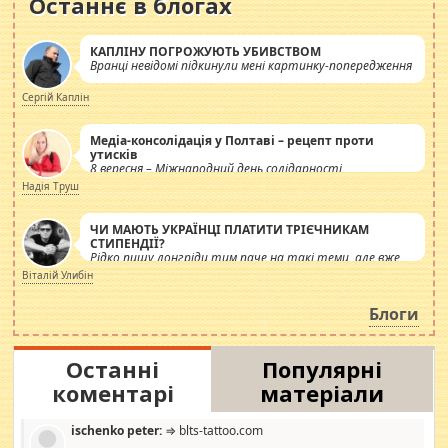
Останнє в блогах
КАПЛІНУ ПОГРОЖУЮТЬ УБИВСТВОМ
Вранці невідомі підкинули мені картинку-попередження
Сергій Каплін
Медіа-консолідація у Полтаві – рецепт проти
утисків
8 вересня – Міжнародний день солідарності
журналістів.
Надія Труш
ЧИ МАЮТЬ УКРАЇНЦІ ПЛАТИТИ ТРІЄЧНИКАМ
СТИПЕНДІЇ?
Рідко пишу лонгріди тим паче на такі теми, але вже
просто дістало! Обурюють сьогоднішні інсенуації
Віталій Улибін
навколо стипендіального питання. Штучно
роздувається ще одна соціальна катастрофа.
Блоги
Останні
Популярні
коментарі
матеріали
ischenko peter:
⇒ blts-tattoo.com