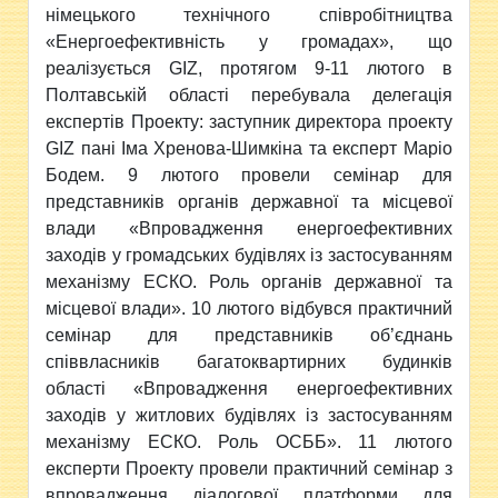
німецького технічного співробітництва
«Енергоефективність у громадах», що
реалізується GIZ, протягом 9-11 лютого в
Полтавській області перебувала делегація
експертів Проекту: заступник директора проекту
GIZ пані Іма Хренова-Шимкіна та експерт Маріо
Бодем. 9 лютого провели семінар для
представників органів державної та місцевої
влади «Впровадження енергоефективних
заходів у громадських будівлях із застосуванням
механізму ЕСКО. Роль органів державної та
місцевої влади». 10 лютого
відбувся практичний
семінар для представників об’єднань
співвласників багатоквартирних будинків
області «Впровадження енергоефективних
заходів у житлових будівлях із застосуванням
механізму ЕСКО. Роль ОСББ». 11 лютого
експерти Проекту провели практичний семінар з
впровадження діалогової платформи для