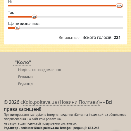
Ні
conscious in order to keep yourself fit and regularly go to the health
165
club.
⇒ sakshimirchandani.com
Так
40
Ще не визначився
16
Всього голосів:
221
Детальніше
"Коло"
Надіслати повідомлення
Реклама
Редакція
© 2026 «
Kolo.poltava.ua (Новини Полтави)
» - Всі
права захищені!
При використанні матеріалів інтернет-видання «Коло» на інших сайтах обов’язкове
гіперпосилання на сайт kolo.poltava.ua,
не закрите для індексації пошуковими системами.
Редактор - redaktor@kolo.poltava.ua Телефон редакції: 613-245