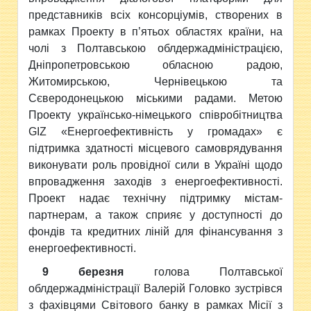
представників всіх консорціумів, створених в
рамках Проекту в п’ятьох областях країни, на
чолі з Полтавською облдержадміністрацією,
Дніпропетровською обласною радою,
Житомирською, Чернівецькою та
Сєверодонецькою міськими радами. Метою
Проекту українсько-німецького співробітництва
GIZ «Енергоефективність у громадах» є
підтримка здатності місцевого самоврядування
виконувати роль провідної сили в Україні щодо
впровадження заходів з енергоефективності.
Проект надає технічну підтримку містам-
партнерам, а також сприяє у доступності до
фондів та кредитних ліній для фінансування з
енергоефективності.
9 березня
голова Полтавської
облдержадміністрації Валерій Головко зустрівся
з фахівцями Світового банку в рамках Місії з