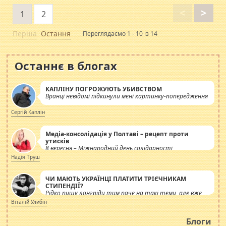
<
>
1
2
Перша
Остання
Переглядаємо 1 - 10 із 14
Останнє в блогах
КАПЛІНУ ПОГРОЖУЮТЬ УБИВСТВОМ
Вранці невідомі підкинули мені картинку-попередження
Сергій Каплін
Медіа-консолідація у Полтаві – рецепт проти
утисків
8 вересня – Міжнародний день солідарності
журналістів.
Надія Труш
ЧИ МАЮТЬ УКРАЇНЦІ ПЛАТИТИ ТРІЄЧНИКАМ
СТИПЕНДІЇ?
Рідко пишу лонгріди тим паче на такі теми, але вже
просто дістало! Обурюють сьогоднішні інсенуації
Віталій Улибін
навколо стипендіального питання. Штучно
роздувається ще одна соціальна катастрофа.
Блоги