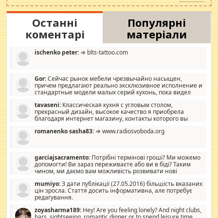
Останні
Популярні
коментарі
матеріали
ischenko peter:
⇒ blts-tattoo.com
Gor:
Сейчас рынок мебели чрезвычайно насыщен,
причем предлагают реально эксклюзивное исполнение и
стандартные модели малых серий кухонь, пока видел
отличную кухонную мебель по дизайну, мало походит на
tavaseni:
Классическая кухня с угловым столом,
стандартные формы, в MebelOk, креативненько и что главное -
прекрасный дизайн, высокое качество я приобрела
со вкусом все в порядке, без ненужных наворотов удорожающих
благодаря интернет магазину, контакты которого вы
мебель, а это не последний фактор.
можете просмотреть https://mwood.com.ua.
romanenko sasha83:
⇒ www.radiosvoboda.org
garciajsacramento:
Потрібні термінові гроші? Ми можемо
допомогти! Ви зараз переживаєте або ви в біді? Таким
чином, ми даємо вам можливість розвивати нові
розробки. Як багата людина, я почуваю себе зобов'язаним
mumiyo:
З дати публікації (27.05.2016) більшість вказаних
допомагати людям, які намагаються дати їм шанс. Кожен
цін зросла. Стаття досить інформативна, але потребує
заслуговує на другий шанс, і, оскільки влада не зможе, вони
редагування.
повинні приймати від інших. Для нас нема багато суми, і зрілість
ми визначаємо за взаємною згодою. Ні сюрпризів, ні додаткових
zoyasharma189:
Hey! Are you feeling lonely? And night clubs,
витрат, а тільки узгоджених сум і нічого іншого. Не чекайте і не
bars, sightseeing, romantic dinner or to spend leisure time