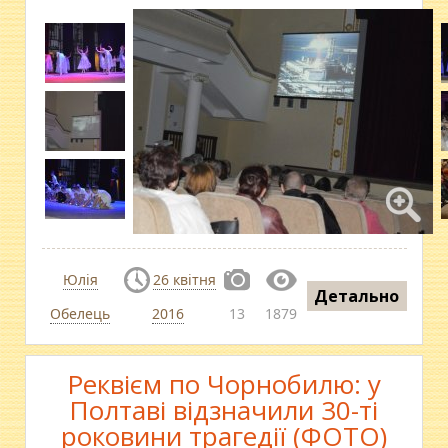
Юлія
26 квітня
Детально
Обелець
2016
13
1879
Реквієм по Чорнобилю: у
Полтаві відзначили 30-ті
роковини трагедії (ФОТО)