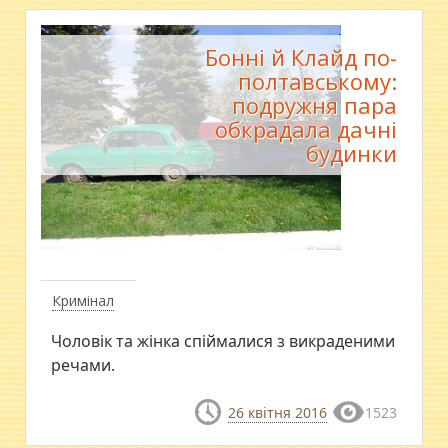
Бонні й Клайд по-
полтавському:
подружня пара
обкрадала дачні
будинки
Кримінал
Чоловік та жінка спіймалися з викраденими
речами.
26 квітня 2016
1523