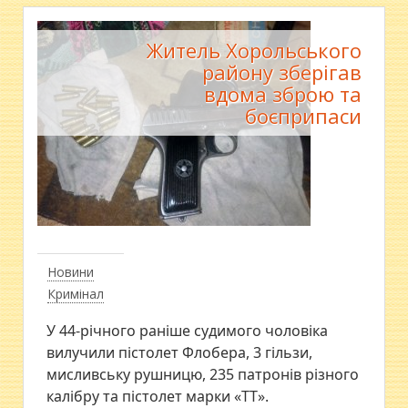
Житель Хорольського
району зберігав
вдома зброю та
боєприпаси
Новини
Кримінал
У 44-річного раніше судимого чоловіка
вилучили пістолет Флобера, 3 гільзи,
мисливську рушницю, 235 патронів різного
калібру та пістолет марки «ТТ».