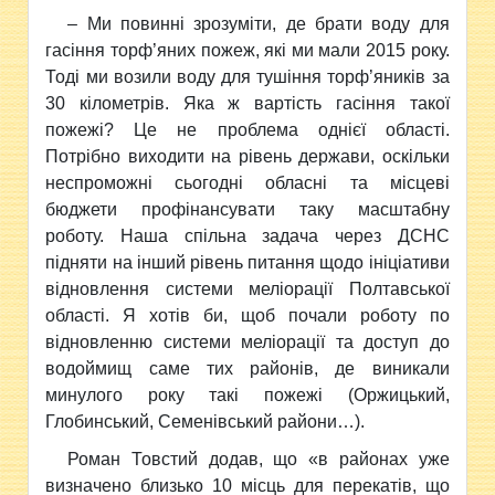
– Ми повинні зрозуміти, де брати воду для
гасіння торф’яних пожеж, які ми мали 2015 року.
Тоді ми возили воду для тушіння торф’яників за
30 кілометрів. Яка ж вартість гасіння такої
пожежі? Це не проблема однієї області.
Потрібно виходити на рівень держави, оскільки
неспроможні сьогодні обласні та місцеві
бюджети профінансувати таку масштабну
роботу. Наша спільна задача через ДСНС
підняти на інший рівень питання щодо ініціативи
відновлення системи меліорації Полтавської
області. Я хотів би, щоб почали роботу по
відновленню системи меліорації та доступ до
водоймищ саме тих районів, де виникали
минулого року такі пожежі (Оржицький,
Глобинський, Семенівський райони…).
Роман Товстий додав, що «в районах уже
визначено близько 10 місць для перекатів, що