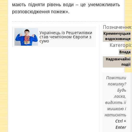
мають підняти рівень води – це унеможливить
розповсюдження пожеж
»
.
Позначення:
Українець із Решетилівки
Кременчуцьке
став чемпіоном Європи з
водосховище
сумо
Категорії:
Влада
Надзвичайні
події
Помітили
помилку?
Будь
ласка,
виділіть її
мишкою і
натисніть
Ctrl +
Enter