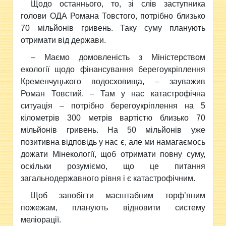
Щодо останнього, то, зі слів заступника
голови ОДА Романа Товстого, потрібно близько
70 мільйонів гривень. Таку суму планують
отримати від держави.
– Маємо домовленість з Міністерством
екології щодо фінансування берегоукріплення
Кременчуцького водосховища, – зауважив
Роман Товстий. – Там у нас катастрофічна
ситуація – потрібно берегоукріплення на 5
кілометрів 300 метрів вартістю близько 70
мільйонів гривень. На 50 мільйонів уже
позитивна відповідь у нас є, але ми намагаємось
дожати Мінекології, щоб отримати повну суму,
оскільки розуміємо, що це питання
загальнодержавного рівня і є катастрофічним.
Щоб запобігти масштабним торф’яним
пожежам, планують відновити систему
меліорації.