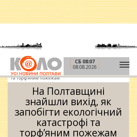
СБ 08:07
»
»
»
Головна
Новини
Влада
На Полтавщині
08.08.2026
знайшли вихід, як запобігти екологічний катастрофі
та торф’яним пожежам
На Полтавщині
знайшли вихід, як
запобігти екологічний
катастрофі та
торф’яним пожежам