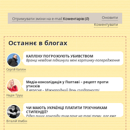
Оновити
Отримувати зміни на e-mail
Коментарів (
0
)
Коментувати
Останнє в блогах
КАПЛІНУ ПОГРОЖУЮТЬ УБИВСТВОМ
Вранці невідомі підкинули мені картинку-попередження
Сергій Каплін
Медіа-консолідація у Полтаві – рецепт проти
утисків
8 вересня – Міжнародний день солідарності
журналістів.
Надія Труш
ЧИ МАЮТЬ УКРАЇНЦІ ПЛАТИТИ ТРІЄЧНИКАМ
СТИПЕНДІЇ?
Рідко пишу лонгріди тим паче на такі теми, але вже
просто дістало! Обурюють сьогоднішні інсенуації
Віталій Улибін
навколо стипендіального питання. Штучно
роздувається ще одна соціальна катастрофа.