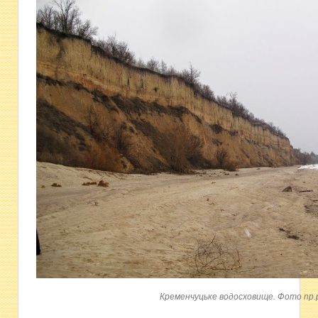
Кременчуцьке водосховище. Фото np.p