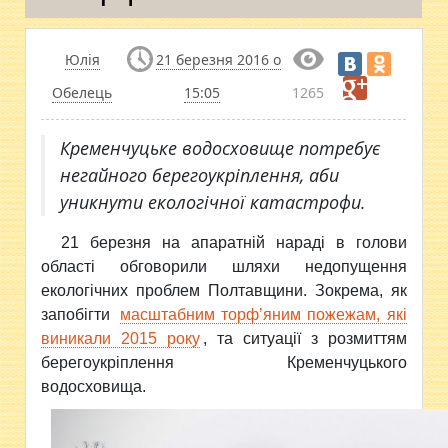
Юлія
21 березня 2016 о
Обелець
15:05
1265
Кременчуцьке водосховище потребує
негайного берегоукріплення, аби
уникнути екологічної катастрофи.
21 березня на апаратній
нараді в голови
області обговорили шляхи недопущення
екологічних проблем Полтавщини. Зокрема, як
запобігти
масштабним торф’яним пожежам, які
виникали 2015 року
, та ситуації з розмиттям
берегоукріплення Кременчуцького
водосховища.