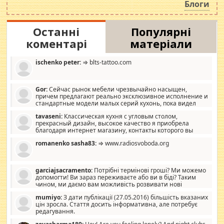
Блоги
Останні
Популярні
коментарі
матеріали
ischenko peter:
⇒ blts-tattoo.com
Gor:
Сейчас рынок мебели чрезвычайно насыщен,
причем предлагают реально эксклюзивное исполнение и
стандартные модели малых серий кухонь, пока видел
отличную кухонную мебель по дизайну, мало походит на
tavaseni:
Классическая кухня с угловым столом,
стандартные формы, в MebelOk, креативненько и что главное -
прекрасный дизайн, высокое качество я приобрела
со вкусом все в порядке, без ненужных наворотов удорожающих
благодаря интернет магазину, контакты которого вы
мебель, а это не последний фактор.
можете просмотреть https://mwood.com.ua.
romanenko sasha83:
⇒ www.radiosvoboda.org
garciajsacramento:
Потрібні термінові гроші? Ми можемо
допомогти! Ви зараз переживаєте або ви в біді? Таким
чином, ми даємо вам можливість розвивати нові
розробки. Як багата людина, я почуваю себе зобов'язаним
mumiyo:
З дати публікації (27.05.2016) більшість вказаних
допомагати людям, які намагаються дати їм шанс. Кожен
цін зросла. Стаття досить інформативна, але потребує
заслуговує на другий шанс, і, оскільки влада не зможе, вони
редагування.
повинні приймати від інших. Для нас нема багато суми, і зрілість
ми визначаємо за взаємною згодою. Ні сюрпризів, ні додаткових