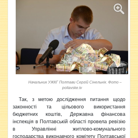
Начальник УЖКГ Полтави Cергій Сінельнік. Фото –
poltavske.tv
Так, з метою дослідження питання щодо
законності та цільового використання
бюджетних коштів, Державна фінансова
інспекція в Полтавській області провела ревізію
в Управлінні житлово-комунального
господарства виконавчого комітету Полтавської