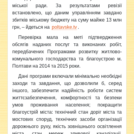
міської ради. За результатами ревізії
встановлено, що даним управлінням завдано
збитків міському бюджету на суму майже 13 млн
грн, – йдеться
на
poltavske.tv
.
Перевірка мала на меті підтвердження
обсягів наданих послуг та виконаних робіт,
передбачених Програмами розвитку житлово-
комунального господарства та благоустрою м.
Полтави на 2014 та 2015 роки.
Дані програми включали мінімально необхідні
заходи та завдання, що дозволили б, серед
іншого, забезпечити надійність роботи систем
життєзабезпечення, комфортності та безпеки
умов проживання населення; покращити
благоустрій міста: технічний стан доріг міста та
мостових споруд, технічних засоби організації
дорожнього руху, якість зовнішнього освітлення
міста, стан мереж зливової каналізації,