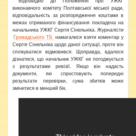
Відповідно до Положення про УЖКГ
виконавчого комітету Полтавської міської ради,
відповідальність за розпорядження коштами в
межах отриманого фінансування покладена на
начальника УЖКГ Сергія Сінельніка. Журналісти
Громадського ТБ
намагалися взяти коментар у
Сергія Сінельніка щодо даної ситуації, проте він
спілкуватися відмовився. Щоправда, вдалося
дізнатися, що начальник УЖКГ не погоджується
з результатами ревізії. Якщо він надасть
документи, які спростовують попередні
результати перевірки, сума збитків може
змінитися в менший бік.