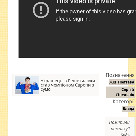
Позначення:
Українець із Решетилівки
ЖКГ Полтава
став чемпіоном Європи з
сумо
Сергій
Сінельнік
Категорії:
Влада
Помітили
помилку?
Будь