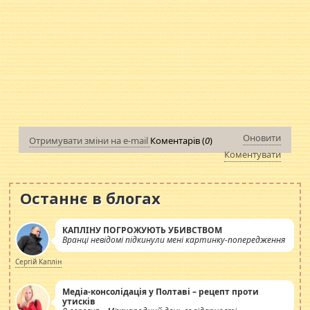
Оновити
Отримувати зміни на e-mail
Коментарів (
0
)
Коментувати
Останнє в блогах
КАПЛІНУ ПОГРОЖУЮТЬ УБИВСТВОМ
Вранці невідомі підкинули мені картинку-попередження
Сергій Каплін
Медіа-консолідація у Полтаві – рецепт проти
утисків