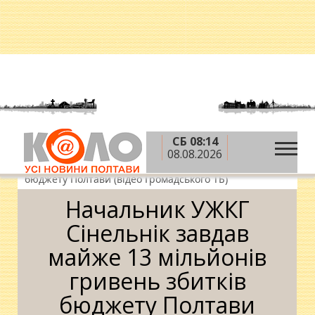
СБ 08:14
»
»
»
Головна
Новини
Влада
Начальник УЖКГ
08.08.2026
Сінельнік завдав майже 13 мільйонів гривень збитків
бюджету Полтави (відео Громадського ТБ)
Начальник УЖКГ
Сінельнік завдав
майже 13 мільйонів
гривень збитків
бюджету Полтави