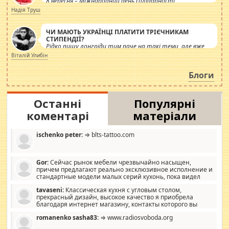
8 вересня – Міжнародний день солідарності
журналістів.
Надія Труш
ЧИ МАЮТЬ УКРАЇНЦІ ПЛАТИТИ ТРІЄЧНИКАМ
СТИПЕНДІЇ?
Рідко пишу лонгріди тим паче на такі теми, але вже
просто дістало! Обурюють сьогоднішні інсенуації
Віталій Улибін
навколо стипендіального питання. Штучно
роздувається ще одна соціальна катастрофа.
Блоги
Останні
Популярні
коментарі
матеріали
ischenko peter:
⇒ blts-tattoo.com
Gor:
Сейчас рынок мебели чрезвычайно насыщен,
причем предлагают реально эксклюзивное исполнение и
стандартные модели малых серий кухонь, пока видел
отличную кухонную мебель по дизайну, мало походит на
tavaseni:
Классическая кухня с угловым столом,
стандартные формы, в MebelOk, креативненько и что главное -
прекрасный дизайн, высокое качество я приобрела
со вкусом все в порядке, без ненужных наворотов удорожающих
благодаря интернет магазину, контакты которого вы
мебель, а это не последний фактор.
можете просмотреть https://mwood.com.ua.
romanenko sasha83:
⇒ www.radiosvoboda.org