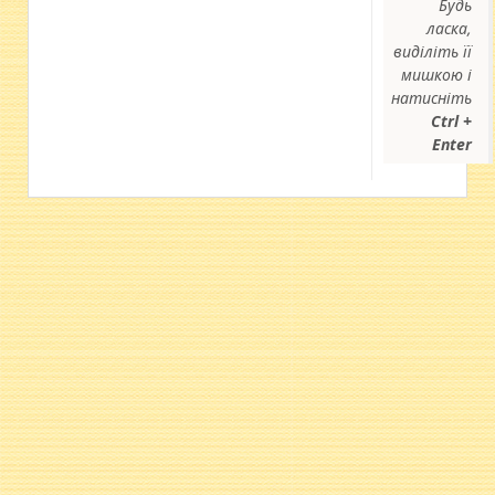
Будь
ласка,
виділіть її
мишкою і
натисніть
Ctrl +
Enter