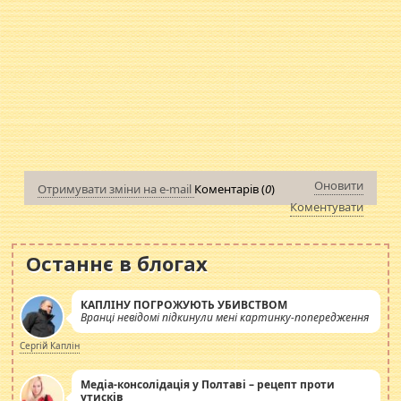
Оновити
Отримувати зміни на e-mail
Коментарів (
0
)
Коментувати
Останнє в блогах
КАПЛІНУ ПОГРОЖУЮТЬ УБИВСТВОМ
Вранці невідомі підкинули мені картинку-попередження
Сергій Каплін
Медіа-консолідація у Полтаві – рецепт проти
утисків