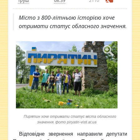
Труш
08:39
2110
Місто з 800-літньою історією хоче
отримати статус обласного значення.
Пирятин хоче отримати статус міста обласного
значення. фото piryatin-visti.at.ua
Відповідне звернення направили депутати