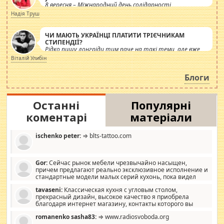
8 вересня – Міжнародний день солідарності
журналістів.
Надія Труш
ЧИ МАЮТЬ УКРАЇНЦІ ПЛАТИТИ ТРІЄЧНИКАМ
СТИПЕНДІЇ?
Рідко пишу лонгріди тим паче на такі теми, але вже
просто дістало! Обурюють сьогоднішні інсенуації
Віталій Улибін
навколо стипендіального питання. Штучно
роздувається ще одна соціальна катастрофа.
Блоги
Останні
Популярні
коментарі
матеріали
ischenko peter:
⇒ blts-tattoo.com
Gor:
Сейчас рынок мебели чрезвычайно насыщен,
причем предлагают реально эксклюзивное исполнение и
стандартные модели малых серий кухонь, пока видел
отличную кухонную мебель по дизайну, мало походит на
tavaseni:
Классическая кухня с угловым столом,
стандартные формы, в MebelOk, креативненько и что главное -
прекрасный дизайн, высокое качество я приобрела
со вкусом все в порядке, без ненужных наворотов удорожающих
благодаря интернет магазину, контакты которого вы
мебель, а это не последний фактор.
можете просмотреть https://mwood.com.ua.
romanenko sasha83:
⇒ www.radiosvoboda.org