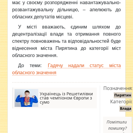
має у своєму розпорядженні навантажувально-
розвантажувальну дільницю, – апелюють до
обласних депутатів місцеві.
У місті вважають, єдиним шляхом до
децентралізації влади та отримання повного
спектру повноважень та відповідальностей буде
віднесення міста Пирятина до категорії міст
обласного значення.
До теми:
Гадячу надали статус міста
обласного значення
Позначення:
Українець із Решетилівки
Пирятин
став чемпіоном Європи з
Категорії:
сумо
Влада
Помітили
помилку?