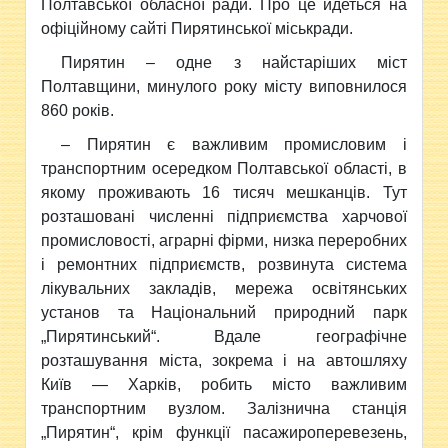
Полтавської обласної ради. Про це йдеться на
офіційному сайті Пирятинської міськради.
Пирятин – одне з найстаріших міст
Полтавщини, минулого року місту виповнилося
860 років.
– Пирятин є важливим промисловим і
транспортним осередком Полтавської області, в
якому проживають 16 тисяч мешканців. Тут
розташовані численні підприємства харчової
промисловості, аграрні фірми, низка переробних
і ремонтних підприємств, розвинута система
лікувальних закладів, мережа освітянських
установ та Національний природний парк
„Пирятинський“. Вдале географічне
розташування міста, зокрема і на автошляху
Київ — Харків, робить місто важливим
транспортним вузлом. Залізнична станція
„Пирятин“, крім функції пасажироперевезень,