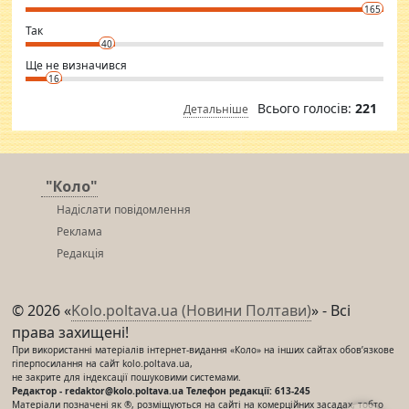
conscious in order to keep yourself fit and regularly go to the health
165
club.
⇒ sakshimirchandani.com
Так
40
Ще не визначився
16
Всього голосів:
221
Детальніше
"Коло"
Надіслати повідомлення
Реклама
Редакція
© 2026 «
Kolo.poltava.ua (Новини Полтави)
» - Всі
права захищені!
При використанні матеріалів інтернет-видання «Коло» на інших сайтах обов’язкове
гіперпосилання на сайт kolo.poltava.ua,
не закрите для індексації пошуковими системами.
Редактор - redaktor@kolo.poltava.ua Телефон редакції: 613-245
Матеріали позначені як ®, розміщуються на сайті на комерційних засадах, тобто