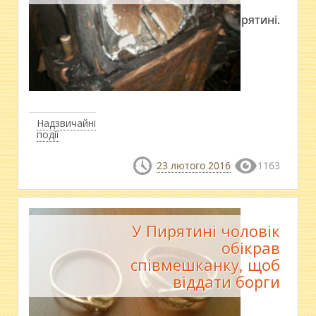
Дім зайнявся у Пирятині.
Надзвичайні
події
23 лютого 2016
1163
У Пирятині чоловік
обікрав
співмешканку, щоб
віддати борги