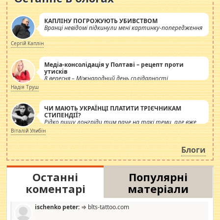
КАПЛІНУ ПОГРОЖУЮТЬ УБИВСТВОМ
Вранці невідомі підкинули мені картинку-попередження
Сергій Каплін
Медіа-консолідація у Полтаві – рецепт проти
утисків
8 вересня – Міжнародний день солідарності
журналістів.
Надія Труш
ЧИ МАЮТЬ УКРАЇНЦІ ПЛАТИТИ ТРІЄЧНИКАМ
СТИПЕНДІЇ?
Рідко пишу лонгріди тим паче на такі теми, але вже
просто дістало! Обурюють сьогоднішні інсенуації
Віталій Улибін
навколо стипендіального питання. Штучно
роздувається ще одна соціальна катастрофа.
Блоги
Останні
Популярні
коментарі
матеріали
ischenko peter:
⇒ blts-tattoo.com