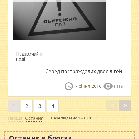
Надзвичайні
події
Серед постраждалих двоє дітей.
7 січня 2016
1419
<
>
1
2
3
4
Перша
Остання
Переглядаємо 1 - 10 із 33
Останнє в блогах