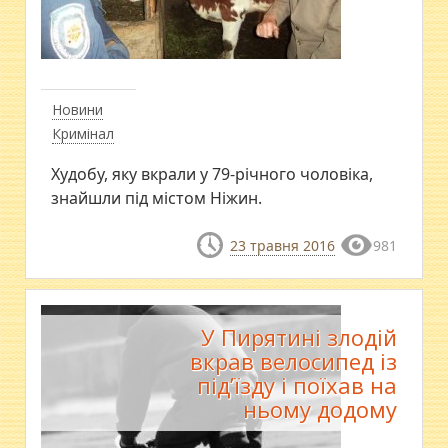
Новини
Кримінал
Худобу, яку вкрали у 79-річного чоловіка,
знайшли під містом Ніжин.
23 травня 2016
981
У Пирятині злодій
вкрав велосипед із
під’їзду і поїхав на
ньому додому