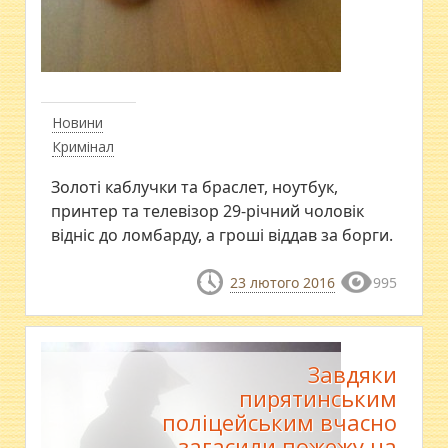
Новини
Кримінал
Золоті каблучки та браслет, ноутбук,
принтер та телевізор 29-річний чоловік
відніс до ломбарду, а гроші віддав за борги.
23 лютого 2016
995
Завдяки
пирятинським
поліцейським вчасно
загасили пожежу на