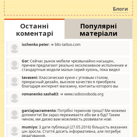
навколо стипендіального питання. Штучно
роздувається ще одна соціальна катастрофа.
Блоги
Останні
Популярні
коментарі
матеріали
ischenko peter:
⇒ blts-tattoo.com
Gor:
Сейчас рынок мебели чрезвычайно насыщен,
причем предлагают реально эксклюзивное исполнение и
стандартные модели малых серий кухонь, пока видел
отличную кухонную мебель по дизайну, мало походит на
tavaseni:
Классическая кухня с угловым столом,
стандартные формы, в MebelOk, креативненько и что главное -
прекрасный дизайн, высокое качество я приобрела
со вкусом все в порядке, без ненужных наворотов удорожающих
благодаря интернет магазину, контакты которого вы
мебель, а это не последний фактор.
можете просмотреть https://mwood.com.ua.
romanenko sasha83:
⇒ www.radiosvoboda.org
garciajsacramento:
Потрібні термінові гроші? Ми можемо
допомогти! Ви зараз переживаєте або ви в біді? Таким
чином, ми даємо вам можливість розвивати нові
розробки. Як багата людина, я почуваю себе зобов'язаним
mumiyo:
З дати публікації (27.05.2016) більшість вказаних
допомагати людям, які намагаються дати їм шанс. Кожен
цін зросла. Стаття досить інформативна, але потребує
заслуговує на другий шанс, і, оскільки влада не зможе, вони
редагування.
повинні приймати від інших. Для нас нема багато суми, і зрілість