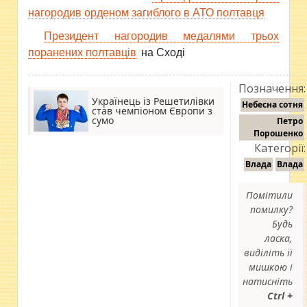
нагородив орденом загиблого в АТО полтавця
Президент нагородив медалями трьох
поранених полтавців
на Сході
Позначення:
Українець із Решетилівки
Небесна сотня
став чемпіоном Європи з
сумо
Петро
Порошенко
Категорії:
Влада
Влада
Помітили
помилку?
Будь
ласка,
виділіть її
мишкою і
натисніть
Ctrl +