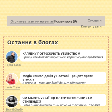
Оновити
Отримувати зміни на e-mail
Коментарів (
0
)
Коментувати
Останнє в блогах
КАПЛІНУ ПОГРОЖУЮТЬ УБИВСТВОМ
Вранці невідомі підкинули мені картинку-попередження
Сергій Каплін
Медіа-консолідація у Полтаві – рецепт проти
утисків
8 вересня – Міжнародний день солідарності
журналістів.
Надія Труш
ЧИ МАЮТЬ УКРАЇНЦІ ПЛАТИТИ ТРІЄЧНИКАМ
СТИПЕНДІЇ?
Рідко пишу лонгріди тим паче на такі теми, але вже
просто дістало! Обурюють сьогоднішні інсенуації
Віталій Улибін