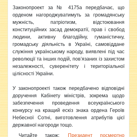
Законопроект за № 4175а передбачає, що
орденом нагороджуватимуть за громадянську
мужність, патріотизм, відстоювання
конституційних засад демократії, прав і свобод
людини, активну благодійну, гуманістичну,
громадську діяльність в Україні, самовіддане
служіння українському народу, виявлені під час
революції та інших подій, пов'язаних із захистом
незалежності, суверенітету і територіальної
цілісності України.
У законопроекті також передбачено відповідні
доручення Кабінету міністрів, зокрема щодо
забезпечення проведення всеукраїнського
конкурсу на кращий ескіз знака ордена Героїв
Небесної Сотні, виготовлення атрибутів цієї
державної нагороди тощо.
Читайте також:
Президент посмертно