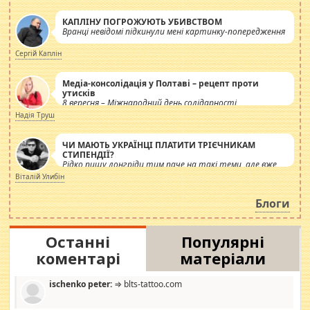
КАПЛІНУ ПОГРОЖУЮТЬ УБИВСТВОМ
Вранці невідомі підкинули мені картинку-попередження
Сергій Каплін
Медіа-консолідація у Полтаві – рецепт проти
утисків
8 вересня – Міжнародний день солідарності
журналістів.
Надія Труш
ЧИ МАЮТЬ УКРАЇНЦІ ПЛАТИТИ ТРІЄЧНИКАМ
СТИПЕНДІЇ?
Рідко пишу лонгріди тим паче на такі теми, але вже
просто дістало! Обурюють сьогоднішні інсенуації
Віталій Улибін
навколо стипендіального питання. Штучно
роздувається ще одна соціальна катастрофа.
Блоги
Останні
Популярні
коментарі
матеріали
ischenko peter:
⇒ blts-tattoo.com