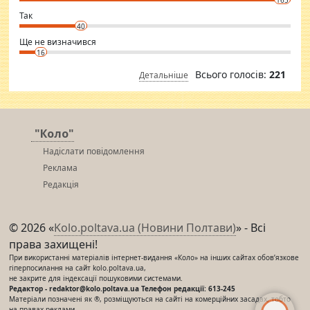
club.
⇒ sakshimirchandani.com
Так
40
Ще не визначився
16
Всього голосів:
221
Детальніше
"Коло"
Надіслати повідомлення
Реклама
Редакція
© 2026 «
Kolo.poltava.ua (Новини Полтави)
» - Всі
права захищені!
При використанні матеріалів інтернет-видання «Коло» на інших сайтах обов’язкове
гіперпосилання на сайт kolo.poltava.ua,
не закрите для індексації пошуковими системами.
Редактор - redaktor@kolo.poltava.ua Телефон редакції: 613-245
Матеріали позначені як ®, розміщуються на сайті на комерційних засадах, тобто
на правах реклами.