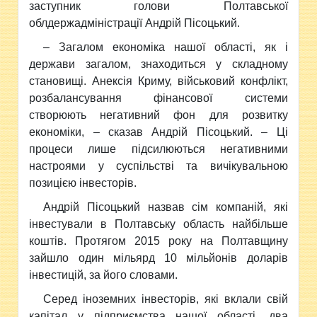
заступник голови Полтавської
облдержадміністрації Андрій Пісоцький.
– Загалом економіка нашої області, як і
держави загалом, знаходиться у складному
становищі. Анексія Криму, військовий конфлікт,
розбалансування фінансової системи
створюють негативний фон для розвитку
економіки, – сказав Андрій Пісоцький. – Ці
процеси лише підсилюються негативними
настроями у суспільстві та вичікувальною
позицією інвесторів.
Андрій Пісоцький назвав сім компаній, які
інвестували в Полтавську область найбільше
коштів. Протягом 2015 року на Полтавщину
зайшло один мільярд 10 мільйонів доларів
інвестицій, за його словами.
Серед іноземних інвесторів, які вклали свій
капітал у підприємства нашої області, два