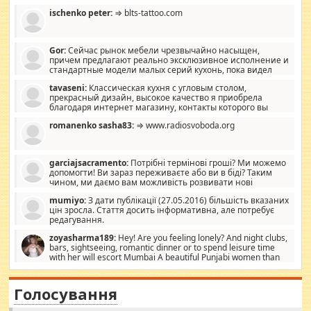
ischenko peter:
⇒ blts-tattoo.com
Gor:
Сейчас рынок мебели чрезвычайно насыщен,
причем предлагают реально эксклюзивное исполнение и
стандартные модели малых серий кухонь, пока видел
отличную кухонную мебель по дизайну, мало походит на
tavaseni:
Классическая кухня с угловым столом,
стандартные формы, в MebelOk, креативненько и что главное -
прекрасный дизайн, высокое качество я приобрела
со вкусом все в порядке, без ненужных наворотов удорожающих
благодаря интернет магазину, контакты которого вы
мебель, а это не последний фактор.
можете просмотреть https://mwood.com.ua.
romanenko sasha83:
⇒ www.radiosvoboda.org
garciajsacramento:
Потрібні термінові гроші? Ми можемо
допомогти! Ви зараз переживаєте або ви в біді? Таким
чином, ми даємо вам можливість розвивати нові
розробки. Як багата людина, я почуваю себе зобов'язаним
mumiyo:
З дати публікації (27.05.2016) більшість вказаних
допомагати людям, які намагаються дати їм шанс. Кожен
цін зросла. Стаття досить інформативна, але потребує
заслуговує на другий шанс, і, оскільки влада не зможе, вони
редагування.
повинні приймати від інших. Для нас нема багато суми, і зрілість
ми визначаємо за взаємною згодою. Ні сюрпризів, ні додаткових
zoyasharma189:
Hey! Are you feeling lonely? And night clubs,
витрат, а тільки узгоджених сум і нічого іншого. Не чекайте і не
bars, sightseeing, romantic dinner or to spend leisure time
коментуйте цей пост. Введіть суму, яку ви хочете подати, і ми
with her will escort Mumbai A beautiful Punjabi women than
зв'яжемося з вами з усіма варіантами. зв'яжіться з нами
sexy escort companion in arms that you guys feel like 5 star luxury
сьогодні на garciajsacramento@gmail.com Вам потрібні термінові
hotel had to spend the night in their search for loved solitaire free
гроші? Ми можемо допомогти!
maintenance stops in Mumbai. Here we offer fair and very attractive
Голосування
woman "Love Solitaire" beautiful figure and shapely body shapes.
Independent escort in Mumbai, truthful, friendly and cheerful girl.