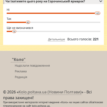
Чи їхатимете цього року на Сорочинський ярмарок?
WhatsApp via an easily can see the latest pictures of her body and the
godly. Variety is the spice of life, he believes, so always travel and
want to meet new people. Sakshi Mirchandani health and figure
Ні
conscious in order to keep yourself fit and regularly go to the health
165
club.
⇒ sakshimirchandani.com
Так
40
Ще не визначився
16
Всього голосів:
221
Детальніше
"Коло"
Надіслати повідомлення
Реклама
Редакція
© 2026 «
Kolo.poltava.ua (Новини Полтави)
» - Всі
права захищені!
При використанні матеріалів інтернет-видання «Коло» на інших сайтах обов’язкове
гіперпосилання на сайт kolo.poltava.ua,