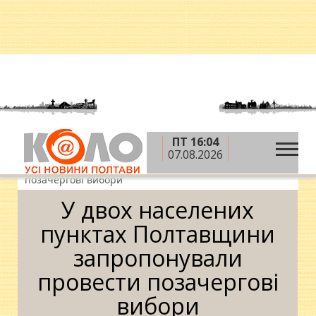
ПТ 16:04
»
»
»
Головна
Новини
Влада
У двох населених
07.08.2026
пунктах Полтавщини запропонували провести
позачергові вибори
У двох населених
пунктах Полтавщини
запропонували
провести позачергові
вибори