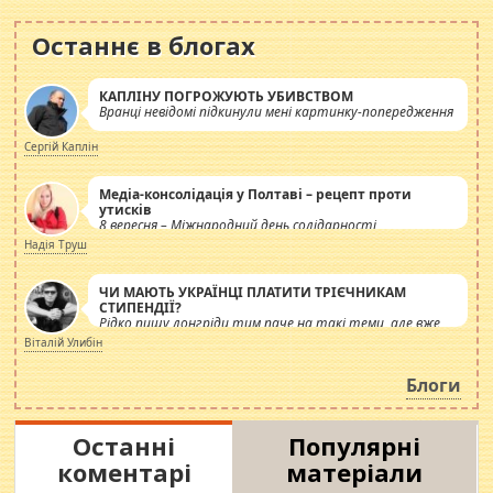
Останнє в блогах
КАПЛІНУ ПОГРОЖУЮТЬ УБИВСТВОМ
Вранці невідомі підкинули мені картинку-попередження
Сергій Каплін
Медіа-консолідація у Полтаві – рецепт проти
утисків
8 вересня – Міжнародний день солідарності
журналістів.
Надія Труш
ЧИ МАЮТЬ УКРАЇНЦІ ПЛАТИТИ ТРІЄЧНИКАМ
СТИПЕНДІЇ?
Рідко пишу лонгріди тим паче на такі теми, але вже
просто дістало! Обурюють сьогоднішні інсенуації
Віталій Улибін
навколо стипендіального питання. Штучно
роздувається ще одна соціальна катастрофа.
Блоги
Останні
Популярні
коментарі
матеріали