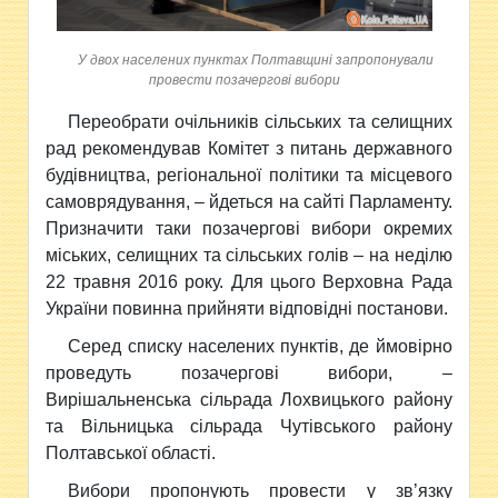
У двох населених пунктах Полтавщині запропонували
провести позачергові вибори
Переобрати очільників сільських та селищних
рад рекомендував Комітет з питань державного
будівництва, регіональної
політики та місцевого
самоврядування, – йдеться на сайті Парламенту.
Призначити таки позачергові вибори окремих
міських, селищних та сільських голів – на неділю
22 травня 2016 року. Для цього Верховна Рада
України повинна прийняти відповідні постанови.
Серед списку населених пунктів, де ймовірно
проведуть позачергові вибори, –
Вирішальненська сільрада Лохвицького району
та Вільницька сільрада Чутівського району
Полтавської області.
Вибори пропонують провести у зв’язку