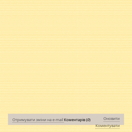
Оновити
Отримувати зміни на e-mail
Коментарів (
0
)
Коментувати