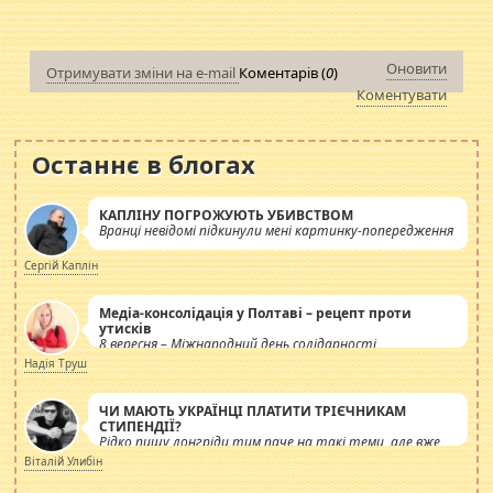
Оновити
Отримувати зміни на e-mail
Коментарів (
0
)
Коментувати
Останнє в блогах
КАПЛІНУ ПОГРОЖУЮТЬ УБИВСТВОМ
Вранці невідомі підкинули мені картинку-попередження
Сергій Каплін
Медіа-консолідація у Полтаві – рецепт проти
утисків
8 вересня – Міжнародний день солідарності
журналістів.
Надія Труш
ЧИ МАЮТЬ УКРАЇНЦІ ПЛАТИТИ ТРІЄЧНИКАМ
СТИПЕНДІЇ?
Рідко пишу лонгріди тим паче на такі теми, але вже
просто дістало! Обурюють сьогоднішні інсенуації
Віталій Улибін
навколо стипендіального питання. Штучно
роздувається ще одна соціальна катастрофа.