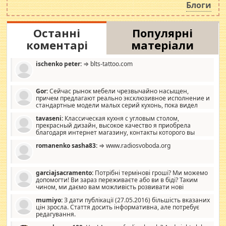
Блоги
Останні
Популярні
коментарі
матеріали
ischenko peter:
⇒ blts-tattoo.com
Gor:
Сейчас рынок мебели чрезвычайно насыщен,
причем предлагают реально эксклюзивное исполнение и
стандартные модели малых серий кухонь, пока видел
отличную кухонную мебель по дизайну, мало походит на
tavaseni:
Классическая кухня с угловым столом,
стандартные формы, в MebelOk, креативненько и что главное -
прекрасный дизайн, высокое качество я приобрела
со вкусом все в порядке, без ненужных наворотов удорожающих
благодаря интернет магазину, контакты которого вы
мебель, а это не последний фактор.
можете просмотреть https://mwood.com.ua.
romanenko sasha83:
⇒ www.radiosvoboda.org
garciajsacramento:
Потрібні термінові гроші? Ми можемо
допомогти! Ви зараз переживаєте або ви в біді? Таким
чином, ми даємо вам можливість розвивати нові
розробки. Як багата людина, я почуваю себе зобов'язаним
mumiyo:
З дати публікації (27.05.2016) більшість вказаних
допомагати людям, які намагаються дати їм шанс. Кожен
цін зросла. Стаття досить інформативна, але потребує
заслуговує на другий шанс, і, оскільки влада не зможе, вони
редагування.
повинні приймати від інших. Для нас нема багато суми, і зрілість
ми визначаємо за взаємною згодою. Ні сюрпризів, ні додаткових