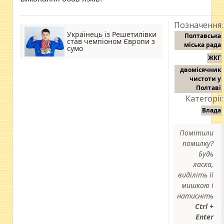
Позначення:
Українець із Решетилівки
Полтавська
став чемпіоном Європи з
міська рада
сумо
ЖКГ
двомісячник
чистоти у
Полтаві
Категорії:
Влада
Помітили
помилку?
Будь
ласка,
виділіть її
мишкою і
натисніть
Ctrl +
Enter