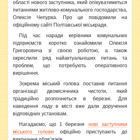
області нового заступника, який опікуватиметься
питаннями житлово-комунального господарства,
Олексія Чепурка. Про це повідомили на
офіційному сайті Полтавської міськради.
Під час наради керівники комунальних
підприємств коротко ознайомили Олексія
Григоровича зі своєю роботою, а також
окреслили ряд найактуальніших питань та
проблем, що потребують оперативного
вирішення.
Зокрема міський голова поставив питання
організації двомісячника чистоти, який
традиційно розпочнеться в березні. Для
наведення ладу в місті вже дали доручення
відповідних установам.
Нагадаємо, що 1 березня
нові заступники
міського голови
офіційно приступають до
виконання обов’язків.