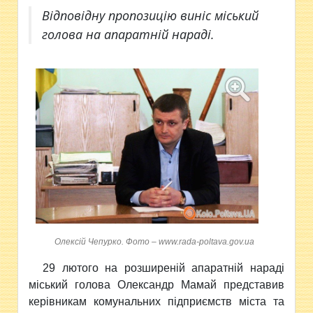
Відповідну пропозицію виніс міський
голова на апаратній нараді.
Олексій Чепурко. Фото – www.rada-poltava.gov.ua
29 лютого на розширеній апаратній нараді
міський голова Олександр Мамай представив
керівникам комунальних підприємств міста та