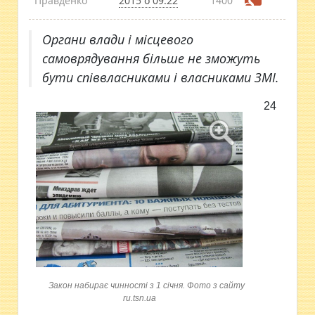
Правденко
2015 о 09:22
1400
Органи влади і місцевого
самоврядування більше не зможуть
бути співвласниками і власниками ЗМІ.
24
Закон набирає чинності з 1 січня. Фото з сайту
ru.tsn.ua