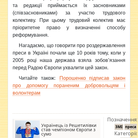
та редакції приймається їх засновниками
(співзасновниками) за участю трудового
колективу. При цьому трудовий колектив має
пріоритетне право у визначенні способу
реформування.
Нагадаємо, що говорити про роздержавлення
преси в Україні почали ще 10 років тому, коли у
2005 році наша держава взяла зобов’язання
перед Радою Європи ухвалити цей закон.
Читайте також:
Порошенко підписав закон
про допомогу пораненим добровольцям і
волонтерам
Позначення:
Українець із Решетилівки
ЗМІ
преса
став чемпіоном Європи з
Категорії:
сумо