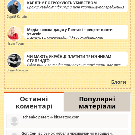
КАПЛІНУ ПОГРОЖУЮТЬ УБИВСТВОМ
Вранці невідомі підкинули мені картинку-попередження
Сергій Каплін
Медіа-консолідація у Полтаві – рецепт проти
утисків
8 вересня – Міжнародний день солідарності
журналістів.
Надія Труш
ЧИ МАЮТЬ УКРАЇНЦІ ПЛАТИТИ ТРІЄЧНИКАМ
СТИПЕНДІЇ?
Рідко пишу лонгріди тим паче на такі теми, але вже
просто дістало! Обурюють сьогоднішні інсенуації
Віталій Улибін
навколо стипендіального питання. Штучно
роздувається ще одна соціальна катастрофа.
Блоги
Останні
Популярні
коментарі
матеріали
ischenko peter:
⇒ blts-tattoo.com
Gor:
Сейчас рынок мебели чрезвычайно насыщен,