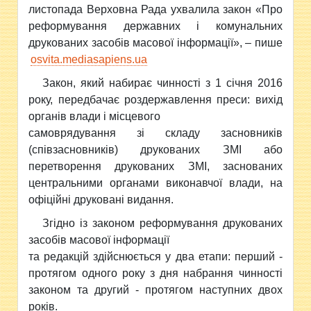
листопада Верховна Рада ухвалила закон «Про
реформування державних і комунальних
друкованих засобів масової інформації», – пише
osvita.mediasapiens.ua
Закон, який набирає чинності з 1 січня 2016
року, передбачає роздержавлення преси: вихід
органів влади і місцевого
самоврядування зі складу засновників
(співзасновників) друкованих ЗМІ або
перетворення друкованих ЗМІ, заснованих
центральними органами виконавчої влади, на
офіційні друковані видання.
Згідно із законом реформування друкованих
засобів масової інформації
та редакцій здійснюється у два етапи: перший -
протягом одного року з дня набрання чинності
законом та другий - протягом наступних двох
років.