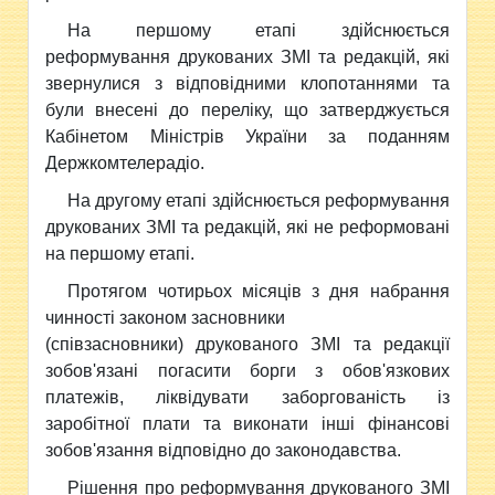
На першому етапі здійснюється
реформування друкованих ЗМІ та редакцій, які
звернулися з відповідними клопотаннями та
були внесені до переліку, що затверджується
Кабінетом Міністрів України за поданням
Держкомтелерадіо.
На другому етапі здійснюється реформування
друкованих ЗМІ та редакцій, які не реформовані
на першому етапі.
Протягом чотирьох місяців з дня набрання
чинності законом засновники
(співзасновники) друкованого ЗМІ та редакції
зобов'язані погасити борги з обов'язкових
платежів, ліквідувати заборгованість із
заробітної плати та виконати інші фінансові
зобов'язання відповідно до законодавства.
Рішення про реформування друкованого ЗМІ