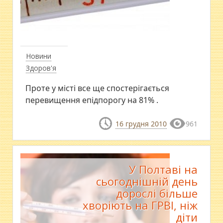
Новини
Здоров'я
Проте у місті все ще спостерігається
перевищення епідпорогу на 81% .
16 грудня 2010
961
У Полтаві на
сьогоднішній день
дорослі більше
хворіють на ГРВІ, ніж
діти