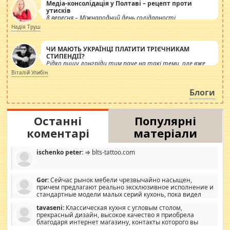
Медіа-консолідація у Полтаві – рецепт проти
утисків
8 вересня – Міжнародний день солідарності
журналістів.
Надія Труш
ЧИ МАЮТЬ УКРАЇНЦІ ПЛАТИТИ ТРІЄЧНИКАМ
СТИПЕНДІЇ?
Рідко пишу лонгріди тим паче на такі теми, але вже
просто дістало! Обурюють сьогоднішні інсенуації
Віталій Улибін
навколо стипендіального питання. Штучно
роздувається ще одна соціальна катастрофа.
Блоги
Останні
Популярні
коментарі
матеріали
ischenko peter:
⇒ blts-tattoo.com
Gor:
Сейчас рынок мебели чрезвычайно насыщен,
причем предлагают реально эксклюзивное исполнение и
стандартные модели малых серий кухонь, пока видел
отличную кухонную мебель по дизайну, мало походит на
tavaseni:
Классическая кухня с угловым столом,
стандартные формы, в MebelOk, креативненько и что главное -
прекрасный дизайн, высокое качество я приобрела
со вкусом все в порядке, без ненужных наворотов удорожающих
благодаря интернет магазину, контакты которого вы
мебель, а это не последний фактор.
можете просмотреть https://mwood.com.ua.