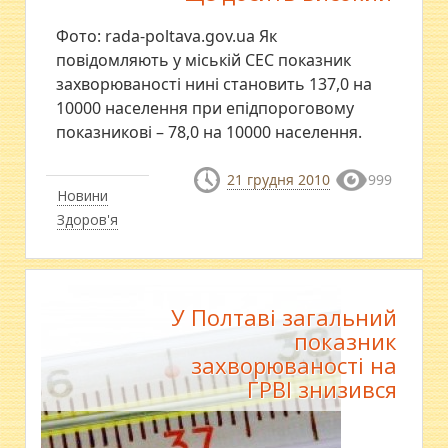
Фото: rada-poltava.gov.ua Як
повідомляють у міській СЕС показник
захворюваності нині становить 137,0 на
10000 населення при епідпороговому
показникові – 78,0 на 10000 населення.
21 грудня 2010
999
Новини
Здоров'я
У Полтаві загальний
показник
захворюваності на
ГРВІ знизився