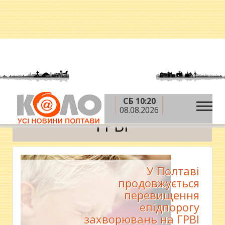
СБ 10:20
»
Головна
ГРВІ
08.08.2026
ГРВІ
У Полтаві
продовжується
перевищення
епідпорогу
захворювань на ГРВІ