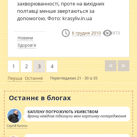
захворюванності, проте на вихідних
полтавці менше звертаються за
допомогою. Фото: krasyliv.in.ua
6 грудня 2010
973
Новини
Здоров'я
<
>
1
2
3
4
Перша
Остання
Переглядаємо 21 - 30 із 35
Останнє в блогах
КАПЛІНУ ПОГРОЖУЮТЬ УБИВСТВОМ
Вранці невідомі підкинули мені картинку-попередження
Сергій Каплін