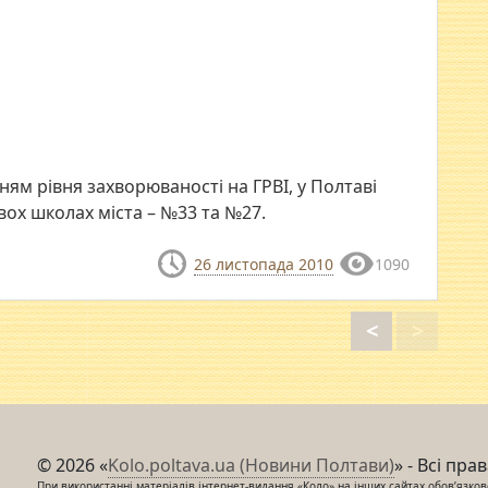
ням рівня захворюваності на ГРВІ, у Полтаві
двох школах міста – №33 та №27.
26 листопада 2010
1090
<
>
© 2026 «
Kolo.poltava.ua (Новини Полтави)
» - Всі пра
При використанні матеріалів інтернет-видання «Коло» на інших сайтах обов’язкове