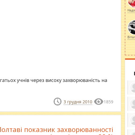
Наді
Віта
гатьох учнів через високу захворюваність на
3 грудня 2010
1859
ку
ди
кр
бе
Полтаві показник захворюванності
вы
по