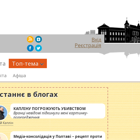
Вхід
Реєстрація
та
Топ-тема
іта
Афіша
станнє в блогах
КАПЛІНУ ПОГРОЖУЮТЬ УБИВСТВОМ
Вранці невідомі підкинули мені картинку-
попередження
ій Каплін
Медіа-консолідація у Полтаві – рецепт проти