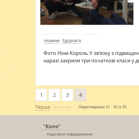
Новини
Здоров'я
Фото Ніни Король У зв’язку з підвищен
наразі закрили три початкові класи у 
1
2
3
4
Перша
Остання
Переглядаємо 31 - 35 із 35
"Коло"
Надіслати повідомлення