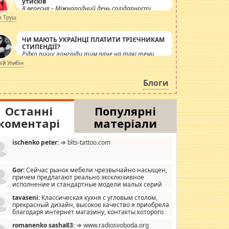
утисків
8 вересня – Міжнародний день солідарності
журналістів.
я Труш
ЧИ МАЮТЬ УКРАЇНЦІ ПЛАТИТИ ТРІЄЧНИКАМ
СТИПЕНДІЇ?
Рідко пишу лонгріди тим паче на такі теми,
але вже просто дістало! Обурюють сьогоднішні
лій Улибін
інсенуації навколо стипендіального питання.
Штучно роздувається ще одна соціальна
Блоги
катастрофа.
Останні
Популярні
коментарі
матеріали
ischenko peter:
⇒ blts-tattoo.com
Gor:
Сейчас рынок мебели чрезвычайно насыщен,
причем предлагают реально эксклюзивное
исполнение и стандартные модели малых серий
хонь, пока видел отличную кухонную мебель по
tavaseni:
Классическая кухня с угловым столом,
зайну, мало походит на стандартные формы, в MebelOk,
прекрасный дизайн, высокое качество я приобрела
еативненько и что главное - со вкусом все в порядке,
благодаря интернет магазину, контакты которого
з ненужных наворотов удорожающих мебель, а это не
 можете просмотреть https://mwood.com.ua.
следний фактор.
romanenko sasha83:
⇒ www.radiosvoboda.org