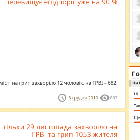
перевищує епідпоріг уже на 90 %
ро
се
да
ос
ін
за
тіл
ком
bea
ми
tha
на
nig
Г
по
in 
Sol
істі на грип захворіло 12 чоловік, на ГРВІ – 682.
Чи 
Ind
gir
bod
Ні
alw
3 грудня 2010
867
Mir
you
Так
⇒ 
Ще
і тільки 29 листопада захворіло на
ГРВІ та грип 1053 жителя