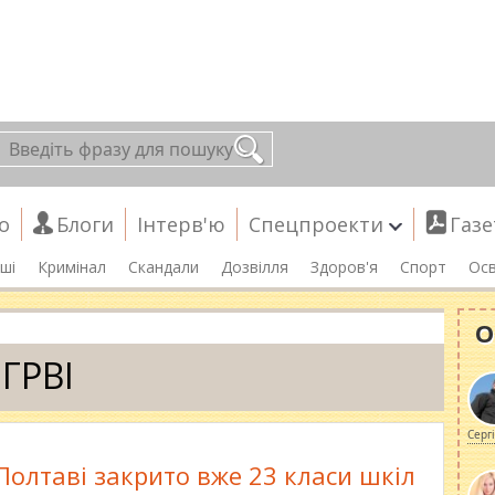
о
Блоги
Інтерв'ю
Спецпроекти
Газе
ші
Кримінал
Скандали
Дозвілля
Здоров'я
Спорт
Осв
О
ГРВІ
Серг
Полтаві закрито вже 23 класи шкіл