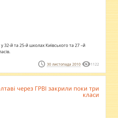
у 32-й та 25-й школах Київського та 27 –й
асів.
30 листопада 2010
1122
лтаві через ГРВІ закрили поки три
класи