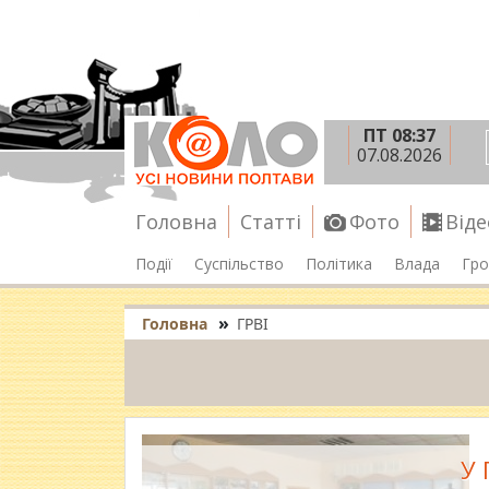
ПТ 08:37
07.08.2026
Головна
Статті
Фото
Віде
Події
Суспільство
Політика
Влада
Гро
»
Головна
ГРВІ
У 