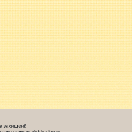
ва захищені!
 гіперпосилання на сайт kolo.poltava.ua,