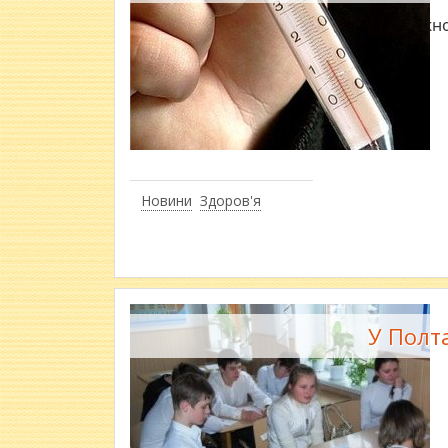
Кожног
Новини
Здоров'я
У Полта