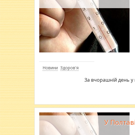
Новини
Здоров'я
За вчорашній день у м
У Полтав