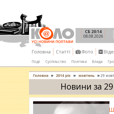
СБ 20:14
08.08.2026
Головна
Статті
Фото
Віде
Події
Суспільство
Політика
Влада
Гро
»
»
»
Головна
2014 рік
жовтень
29 жов
Новини за 29
Щ