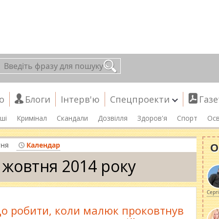
о
Блоги
Інтерв'ю
Спецпроекти
Газе
ші
Кримінал
Скандали
Дозвілля
Здоров'я
Спорт
Осв
О
тня
Календар
 жовтня 2014 року
Серг
о робити, коли малюк проковтнув