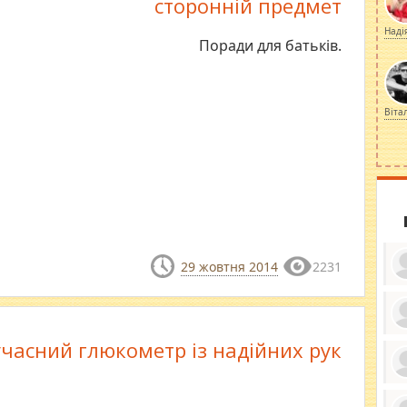
сторонній предмет
Наді
Поради для батьків.
Віта
29 жовтня 2014
2231
ку
часний глюкометр із надійних рук
ди
кр
бе
вы
по