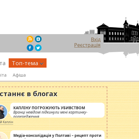
Вхід
Реєстрація
та
Топ-тема
іта
Афіша
станнє в блогах
КАПЛІНУ ПОГРОЖУЮТЬ УБИВСТВОМ
Вранці невідомі підкинули мені картинку-
попередження
ій Каплін
Медіа-консолідація у Полтаві – рецепт проти