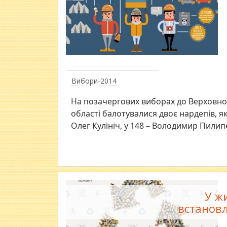
Вибори-2014
​На позачергових виборах до Верховно
області балотувалися двоє нардепів, які
Олег Кулініч, у 148 – Володимир Пилип
У ж
встанов