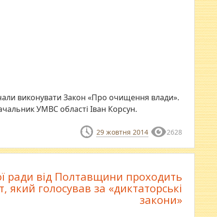
очали виконувати Закон «Про очищення влади».
ачальник УМВС області Іван Корсун.
29 жовтня 2014
2628
ої ради від Полтавщини проходить
т, який голосував за «диктаторські
закони»