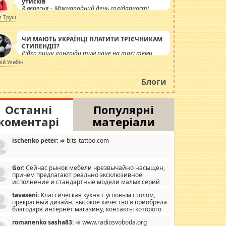
утисків
8 вересня – Міжнародний день солідарності
журналістів.
я Труш
ЧИ МАЮТЬ УКРАЇНЦІ ПЛАТИТИ ТРІЄЧНИКАМ
СТИПЕНДІЇ?
Рідко пишу лонгріди тим паче на такі теми,
але вже просто дістало! Обурюють сьогоднішні
лій Улибін
інсенуації навколо стипендіального питання.
Штучно роздувається ще одна соціальна
Блоги
катастрофа.
Останні
Популярні
коментарі
матеріали
ischenko peter:
⇒ blts-tattoo.com
Gor:
Сейчас рынок мебели чрезвычайно насыщен,
причем предлагают реально эксклюзивное
исполнение и стандартные модели малых серий
хонь, пока видел отличную кухонную мебель по
tavaseni:
Классическая кухня с угловым столом,
зайну, мало походит на стандартные формы, в MebelOk,
прекрасный дизайн, высокое качество я приобрела
еативненько и что главное - со вкусом все в порядке,
благодаря интернет магазину, контакты которого
з ненужных наворотов удорожающих мебель, а это не
 можете просмотреть https://mwood.com.ua.
следний фактор.
romanenko sasha83:
⇒ www.radiosvoboda.org