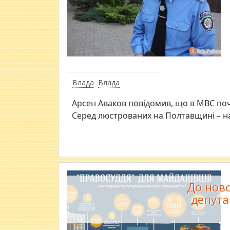
Влада
Влада
​Арсен Аваков повідомив, що в МВС п
Серед люстрованих на Полтавщині – н
До нов
депута