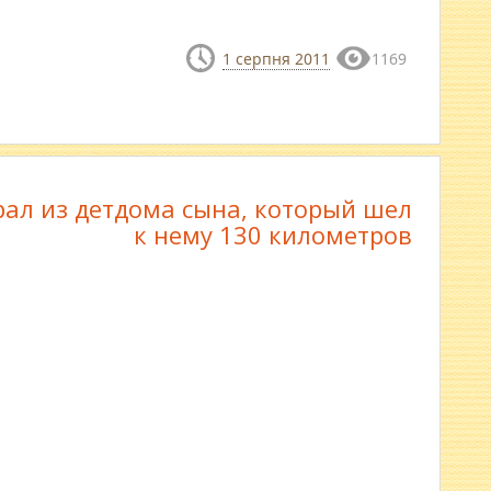
1 серпня 2011
1169
рал из детдома сына, который шел
к нему 130 километров