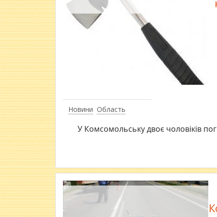
Новини
Область
У Комсомольську двоє чоловіків по
К