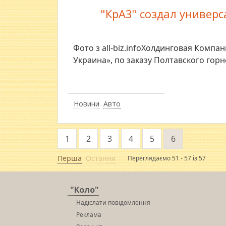
"КрАЗ" создал универ
Фото з all-biz.infoХолдинговая Компа
Украина», по заказу Полтавского гор
Новини
Авто
1
2
3
4
5
6
Перша
Остання
Переглядаємо 51 - 57 із 57
"Коло"
Надіслати повідомлення
Реклама