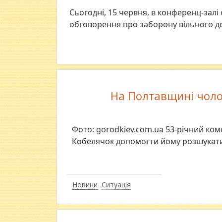
Сьогодні, 15 червня, в конференц-залі
обговорення про заборону вільного до
На Полтавщині чолов
Фото: gorodkiev.com.ua 53-річний ко
Кобелячок допомогти йому розшукати р
Новини
Ситуація