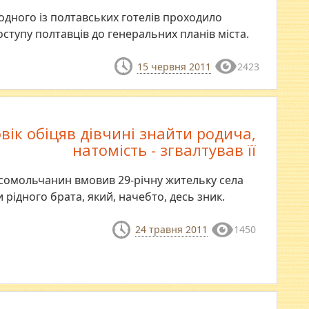
 одного із полтавських готелів проходило
ступу полтавців до генеральних планів міста.
15 червня 2011
2423
ік обіцяв дівчині знайти родича,
натомість - згвалтував її
мсомольчанин вмовив 29-річну жительку села
ідного брата, який, начебто, десь зник.
24 травня 2011
1450