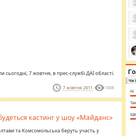
ро
се
да
ос
ін
за
тіл
ком
bea
ми
tha
на
nig
Г
по
in 
 сьогодні, 7 жовтня, в прес-службі ДАІ області.
Sol
Чи 
Ind
gir
7 жовтня 2011
1008
bod
Ні
alw
Mir
you
Так
⇒ 
Ще
дбудеться кастинг у шоу «Майданс»
Полтави та Комсомольська беруть участь у