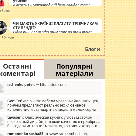
утисків
8 вересня – Міжнародний день солідарності
журналістів.
я Труш
ЧИ МАЮТЬ УКРАЇНЦІ ПЛАТИТИ ТРІЄЧНИКАМ
СТИПЕНДІЇ?
Рідко пишу лонгріди тим паче на такі теми,
але вже просто дістало! Обурюють сьогоднішні
лій Улибін
інсенуації навколо стипендіального питання.
Штучно роздувається ще одна соціальна
Блоги
катастрофа.
Останні
Популярні
коментарі
матеріали
ischenko peter:
⇒ blts-tattoo.com
Gor:
Сейчас рынок мебели чрезвычайно насыщен,
причем предлагают реально эксклюзивное
исполнение и стандартные модели малых серий
хонь, пока видел отличную кухонную мебель по
tavaseni:
Классическая кухня с угловым столом,
зайну, мало походит на стандартные формы, в MebelOk,
прекрасный дизайн, высокое качество я приобрела
еативненько и что главное - со вкусом все в порядке,
благодаря интернет магазину, контакты которого
з ненужных наворотов удорожающих мебель, а это не
 можете просмотреть https://mwood.com.ua.
следний фактор.
romanenko sasha83:
⇒ www.radiosvoboda.org