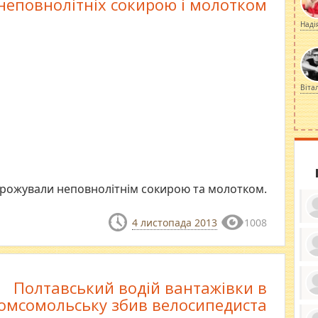
неповнолітніх сокирою і молотком
Наді
Віта
грожували неповнолітнім сокирою та молотком.
4 листопада 2013
1008
ку
ди
Полтавський водій вантажівки в
кр
бе
омсомольську збив велосипедиста
вы
по