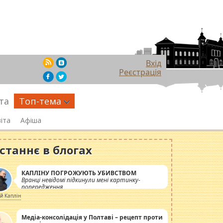
Вхід
Реєстрація
та
Топ-тема
іта
Афіша
станнє в блогах
КАПЛІНУ ПОГРОЖУЮТЬ УБИВСТВОМ
Вранці невідомі підкинули мені картинку-
попередження
ій Каплін
Медіа-консолідація у Полтаві – рецепт проти