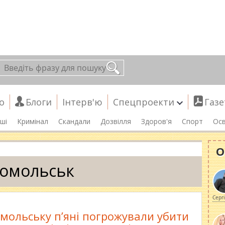
о
Блоги
Інтерв'ю
Спецпроекти
Газе
ші
Кримінал
Скандали
Дозвілля
Здоров'я
Спорт
Осв
О
омольськ
Серг
мольську п’яні погрожували убити