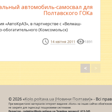
сальный автомобиль-самосвал для
Полтавского ГОКа
ния «АвтоКрАЗ», в партнерстве с «Велмаш-
но-обогатительного (Комсомольск)
14 квітня 2011
1891
<
>
© 2026 «
Kolo.poltava.ua (Новини Полтави)
» - Всі пра
При використанні матеріалів інтернет-видання «Коло» на інших сайтах обов’язкове
не закрите для індексації пошуковими системами.
Редактор - redaktor@kolo.poltava.ua Телефон редакції: 613-245