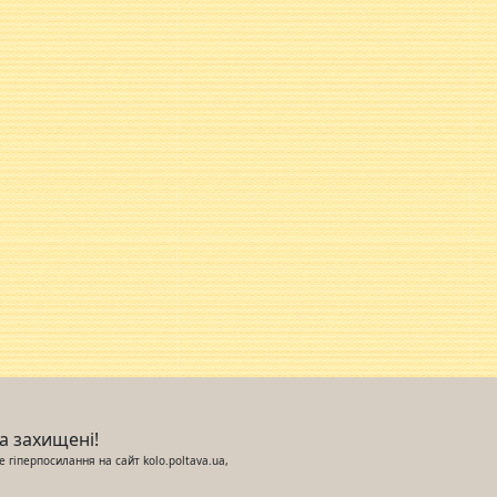
ва захищені!
 гіперпосилання на сайт kolo.poltava.ua,