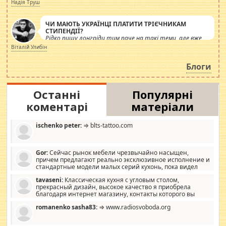
журналістів.
Надія Труш
ЧИ МАЮТЬ УКРАЇНЦІ ПЛАТИТИ ТРІЄЧНИКАМ
СТИПЕНДІЇ?
Рідко пишу лонгріди тим паче на такі теми, але вже
просто дістало! Обурюють сьогоднішні інсенуації
Віталій Улибін
навколо стипендіального питання. Штучно
роздувається ще одна соціальна катастрофа.
Блоги
Останні
Популярні
коментарі
матеріали
ischenko peter:
⇒ blts-tattoo.com
Gor:
Сейчас рынок мебели чрезвычайно насыщен,
причем предлагают реально эксклюзивное исполнение и
стандартные модели малых серий кухонь, пока видел
отличную кухонную мебель по дизайну, мало походит на
tavaseni:
Классическая кухня с угловым столом,
стандартные формы, в MebelOk, креативненько и что главное -
прекрасный дизайн, высокое качество я приобрела
со вкусом все в порядке, без ненужных наворотов удорожающих
благодаря интернет магазину, контакты которого вы
мебель, а это не последний фактор.
можете просмотреть https://mwood.com.ua.
romanenko sasha83:
⇒ www.radiosvoboda.org