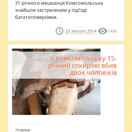
31-річного мешканця Комсомольська
знайшли застреленим у під’їзді
багатоповерхівки.
23 лютого 2014
1496
У Комсомольську 15-
річний сокирою вбив
двох чоловіків
Новини