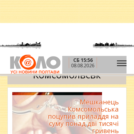
СБ 15:56
»
Головна
Комсомольськ
08.08.2026
Комсомольськ
Мешканець
Комсомольська
поцупив приладдя на
суму понад дві тисячі
гривень