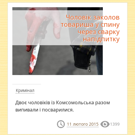
Чоловік заколов
товариша у спину
через сварку
напідпитку
Кримінал
Двоє чоловіків із Комсомольська разом
випивали і посварилися.
11 лютого 2015
1399