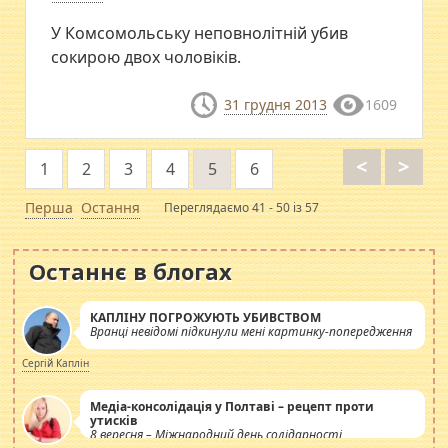
У Комсомольську неповнолітній убив
сокирою двох чоловіків.
31 грудня 2013
1609
<
>
1
2
3
4
5
6
Перша
Остання
Переглядаємо 41 - 50 із 57
Останнє в блогах
КАПЛІНУ ПОГРОЖУЮТЬ УБИВСТВОМ
Вранці невідомі підкинули мені картинку-попередження
Сергій Каплін
Медіа-консолідація у Полтаві – рецепт проти
утисків
8 вересня – Міжнародний день солідарності