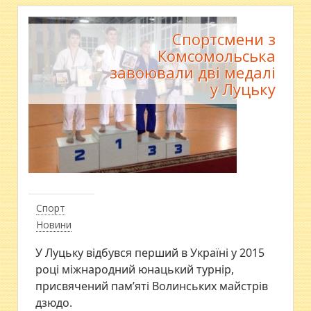
Спортсмени з
Комсомольська
завоювали дві медалі
у Луцьку
Спорт
Новини
У Луцьку відбувся перший в Україні у 2015
році міжнародний юнацький турнір,
присвячений пам’яті Волинських майстрів
дзюдо.