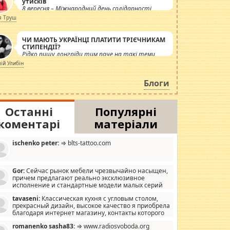
утисків
8 вересня – Міжнародний день солідарності
журналістів.
я Труш
ЧИ МАЮТЬ УКРАЇНЦІ ПЛАТИТИ ТРІЄЧНИКАМ
СТИПЕНДІЇ?
Рідко пишу лонгріди тим паче на такі теми,
але вже просто дістало! Обурюють сьогоднішні
лій Улибін
інсенуації навколо стипендіального питання.
Штучно роздувається ще одна соціальна
Блоги
катастрофа.
Останні
Популярні
коментарі
матеріали
ischenko peter:
⇒ blts-tattoo.com
Gor:
Сейчас рынок мебели чрезвычайно насыщен,
причем предлагают реально эксклюзивное
исполнение и стандартные модели малых серий
хонь, пока видел отличную кухонную мебель по
tavaseni:
Классическая кухня с угловым столом,
зайну, мало походит на стандартные формы, в MebelOk,
прекрасный дизайн, высокое качество я приобрела
еативненько и что главное - со вкусом все в порядке,
благодаря интернет магазину, контакты которого
з ненужных наворотов удорожающих мебель, а это не
 можете просмотреть https://mwood.com.ua.
следний фактор.
romanenko sasha83:
⇒ www.radiosvoboda.org