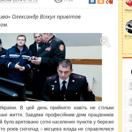
Наді
ива» Олександр Вілкул привітав
ом.
Віта
країни. В цей день прийнято навіть не стільки
ку
ди
вані життя. Завдяки професійним діям працівників
кр
 було врятовано сотні населених пунктів у березні
бе
вы
по
сто років снігопад – місцева влада не справлялися