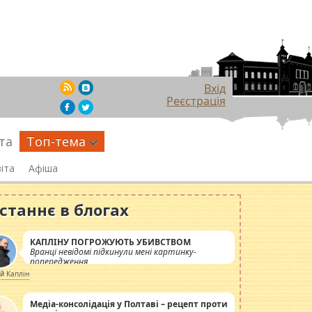
Вхід
Реєстрація
та
Топ-тема
іта
Афіша
станнє в блогах
КАПЛІНУ ПОГРОЖУЮТЬ УБИВСТВОМ
Вранці невідомі підкинули мені картинку-
попередження
ій Каплін
Медіа-консолідація у Полтаві – рецепт проти