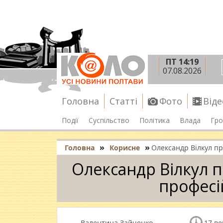
ПТ 14:19
07.08.2026
Головна
Статті
Фото
Віде
Події
Суспільство
Політика
Влада
Гро
»
»
Головна
Корисне
Олександр Вілкул пр
Олександр Вілкул п
професі
Валентина Зайченко
17 ве