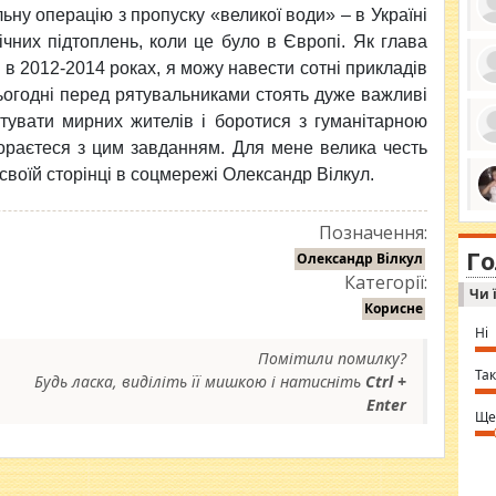
ьну операцію з пропуску «великої води» – в Україні
чних підтоплень, коли це було в Європі. Як глава
 в 2012-2014 роках, я можу навести сотні прикладів
ьогодні перед рятувальниками стоять дуже важливі
ро
се
тувати мирних жителів і боротися з гуманітарною
да
ос
ораєтеся з цим завданням. Для мене велика честь
ін
 своїй сторінці в соцмережі Олександр Вілкул.
за
тіл
ком
bea
ми
Позначення:
tha
на
nig
Г
по
Олександр Вілкул
in 
Sol
Категорії:
Чи 
Ind
Корисне
gir
bod
Ні
alw
Mir
Помітили помилку?
you
Так
Будь ласка, виділіть її мишкою і натисніть
Ctrl +
⇒ 
Enter
Ще