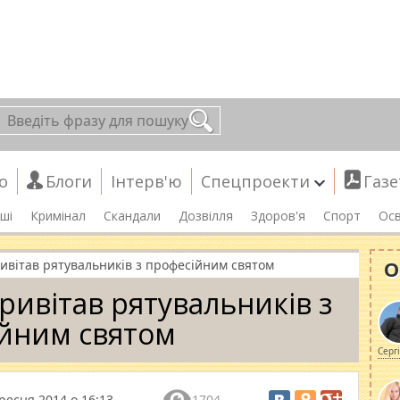
о
Блоги
Інтерв'ю
Спецпроекти
Газе
ші
Кримінал
Скандали
Дозвілля
Здоров'я
Спорт
Осв
О
ивітав рятувальників з професійним святом
ривітав рятувальників з
йним святом
Серг
ресня 2014 о 16:13
1704