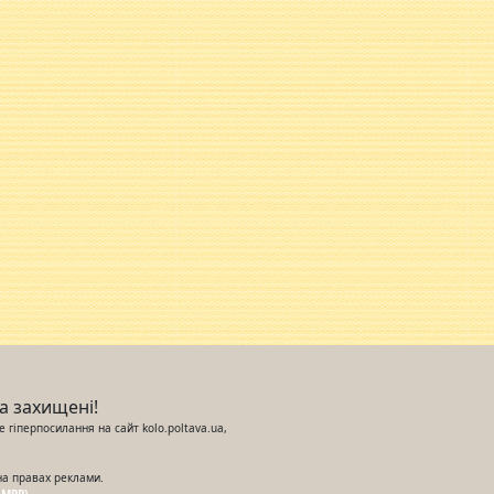
ва захищені!
 гіперпосилання на сайт kolo.poltava.ua,
на правах реклами.