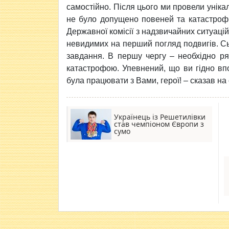
самостійно. Після цього ми провели унікал
не було допущено повеней та катастрофі
Державної комісії з надзвичайних ситуацій
невидимих на перший погляд подвигів. С
завдання. В першу чергу – необхідно ря
катастрофою. Упевнений, що ви гідно вп
була працювати з Вами, герої! – сказав на
Українець із Решетилівки
став чемпіоном Європи з
сумо