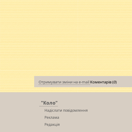
Отримувати зміни на e-mail
Коментарів (
0
)
"Коло"
Надіслати повідомлення
Реклама
Редакція