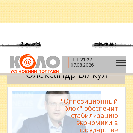
ПТ 21:27
»
Головна
Олександр Вілкул
07.08.2026
Олександр Вілкул
"Оппозиционный
блок" обеспечит
стабилизацию
экономики в
государстве