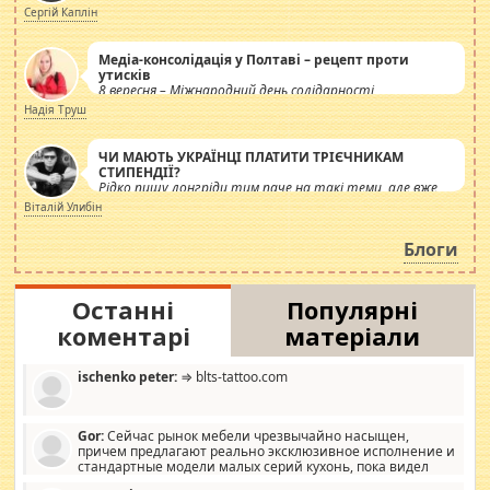
Сергій Каплін
Медіа-консолідація у Полтаві – рецепт проти
утисків
8 вересня – Міжнародний день солідарності
журналістів.
Надія Труш
ЧИ МАЮТЬ УКРАЇНЦІ ПЛАТИТИ ТРІЄЧНИКАМ
СТИПЕНДІЇ?
Рідко пишу лонгріди тим паче на такі теми, але вже
просто дістало! Обурюють сьогоднішні інсенуації
Віталій Улибін
навколо стипендіального питання. Штучно
роздувається ще одна соціальна катастрофа.
Блоги
Останні
Популярні
коментарі
матеріали
ischenko peter:
⇒ blts-tattoo.com
Gor:
Сейчас рынок мебели чрезвычайно насыщен,
причем предлагают реально эксклюзивное исполнение и
стандартные модели малых серий кухонь, пока видел
отличную кухонную мебель по дизайну, мало походит на