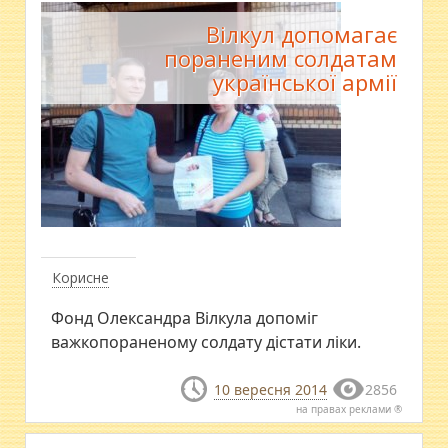
Вілкул допомагає
пораненим солдатам
української армії
Корисне
Фонд Олександра Вілкула допоміг
важкопораненому солдату дістати ліки.
10 вересня 2014
2856
на правах реклами ®