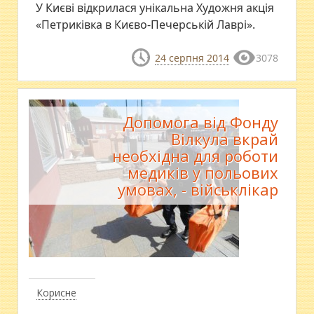
У Києві відкрилася унікальна Художня акція
«Петриківка в Києво-Печерській Лаврі».
24 серпня 2014
3078
Допомога від Фонду
Вілкула вкрай
необхідна для роботи
медиків у польових
умовах, - військлікар
Корисне