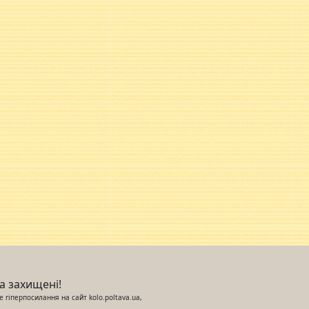
ва захищені!
 гіперпосилання на сайт kolo.poltava.ua,