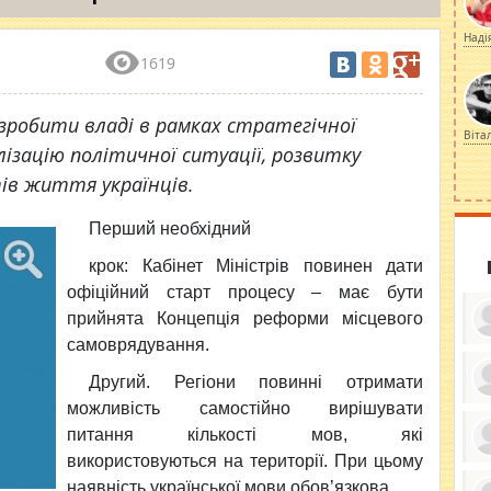
Наді
1619
о зробити владі в рамках стратегічної
Віта
лізацію політичної ситуації, розвитку
ів життя українців.
Перший необхідний
крок: Кабінет Міністрів повинен дати
офіційний старт процесу – має бути
прийнята Концепція реформи місцевого
самоврядування.
Другий. Регіони повинні отримати
можливість самостійно вирішувати
ку
ди
питання кількості мов, які
кр
бе
використовуються на території. При цьому
вы
по
наявність української мови обов’язкова.