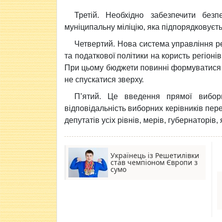
Третій. Необхідно забезпечити без
муніципальну міліцію, яка підпорядковуєт
Четвертий. Нова система управління ре
та податкової політики на користь регіоні
При цьому бюджети повинні формуватися зн
не спускатися зверху.
П’ятий. Це введення прямої виборн
відповідальність виборних керівників пе
депутатів усіх рівнів, мерів, губернаторів
Українець із Решетилівки
став чемпіоном Європи з
сумо