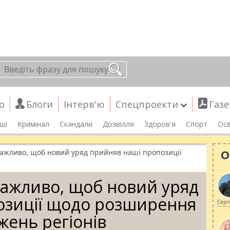
о
Блоги
Інтерв'ю
Спецпроекти
Газе
ші
Кримінал
Скандали
Дозвілля
Здоров'я
Спорт
Осв
О
Важливо, щоб новий уряд прийняв наші пропозиції
 Важливо, щоб новий уряд
озиції щодо розширення
Серг
ень регіонів