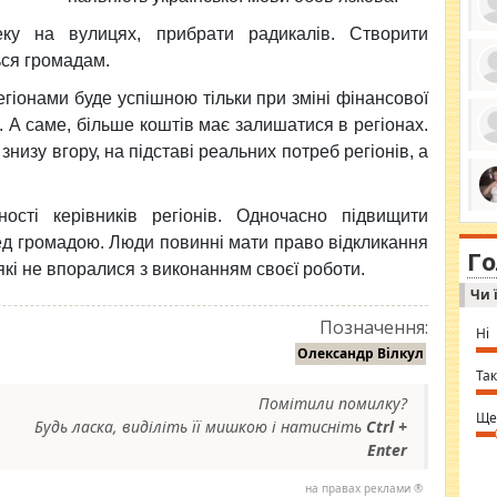
пеку на вулицях, прибрати радикалів. Створити
ься громадам.
гіонами буде успішною тільки при зміні фінансової
ро
се
в. А саме, більше коштів має залишатися в регіонах.
да
ос
изу вгору, на підставі реальних потреб регіонів, а
ін
за
тіл
ком
ості керівників регіонів. Одночасно підвищити
bea
ми
tha
на
ред громадою. Люди повинні мати право відкликання
nig
Г
по
in 
, які не впоралися з виконанням своєї роботи.
Sol
Чи 
Ind
gir
Позначення:
bod
Ні
alw
Олександр Вілкул
Mir
you
Так
⇒ 
Помітили помилку?
Ще
Будь ласка, виділіть її мишкою і натисніть
Ctrl +
Enter
на правах реклами ®