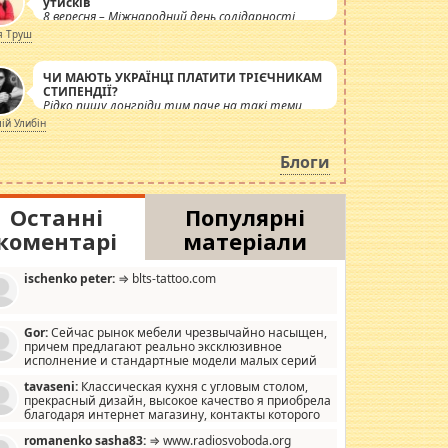
утисків
8 вересня – Міжнародний день солідарності
журналістів.
я Труш
ЧИ МАЮТЬ УКРАЇНЦІ ПЛАТИТИ ТРІЄЧНИКАМ
СТИПЕНДІЇ?
Рідко пишу лонгріди тим паче на такі теми,
але вже просто дістало! Обурюють сьогоднішні
лій Улибін
інсенуації навколо стипендіального питання.
Штучно роздувається ще одна соціальна
Блоги
катастрофа.
Останні
Популярні
коментарі
матеріали
ischenko peter:
⇒ blts-tattoo.com
Gor:
Сейчас рынок мебели чрезвычайно насыщен,
причем предлагают реально эксклюзивное
исполнение и стандартные модели малых серий
хонь, пока видел отличную кухонную мебель по
tavaseni:
Классическая кухня с угловым столом,
зайну, мало походит на стандартные формы, в MebelOk,
прекрасный дизайн, высокое качество я приобрела
еативненько и что главное - со вкусом все в порядке,
благодаря интернет магазину, контакты которого
з ненужных наворотов удорожающих мебель, а это не
 можете просмотреть https://mwood.com.ua.
следний фактор.
romanenko sasha83:
⇒ www.radiosvoboda.org