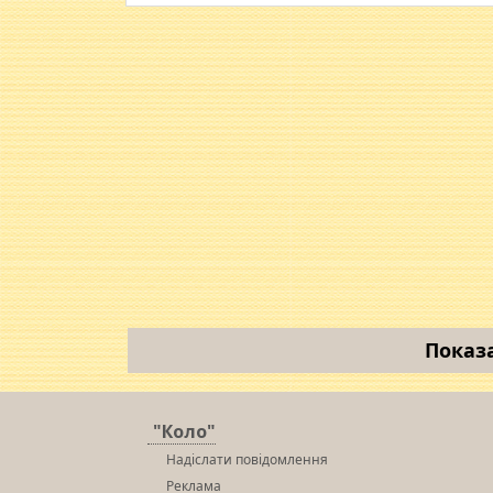
Показ
"Коло"
Надіслати повідомлення
Реклама