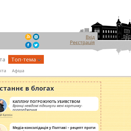
Вхід
Реєстрація
та
Топ-тема
іта
Афіша
станнє в блогах
КАПЛІНУ ПОГРОЖУЮТЬ УБИВСТВОМ
Вранці невідомі підкинули мені картинку-
попередження
ій Каплін
Медіа-консолідація у Полтаві – рецепт проти