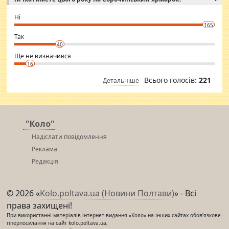
godly. Variety is the spice of life, he believes, so always travel and
want to meet new people. Sakshi Mirchandani health and figure
Ні
conscious in order to keep yourself fit and regularly go to the health
165
club.
⇒ sakshimirchandani.com
Так
40
Ще не визначився
16
Всього голосів:
221
Детальніше
"Коло"
Надіслати повідомлення
Реклама
Редакція
© 2026 «
Kolo.poltava.ua (Новини Полтави)
» - Всі
права захищені!
При використанні матеріалів інтернет-видання «Коло» на інших сайтах обов’язкове
гіперпосилання на сайт kolo.poltava.ua,