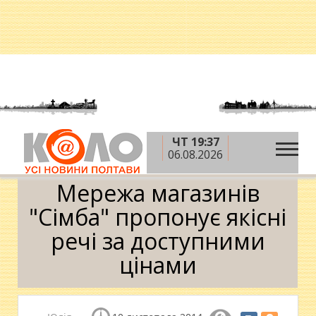
ЧТ 19:37
»
»
Головна
Корисне
Мережа магазинів "Сімба"
06.08.2026
пропонує якісні речі за доступними цінами
Мережа магазинів
"Сімба" пропонує якісні
речі за доступними
цінами