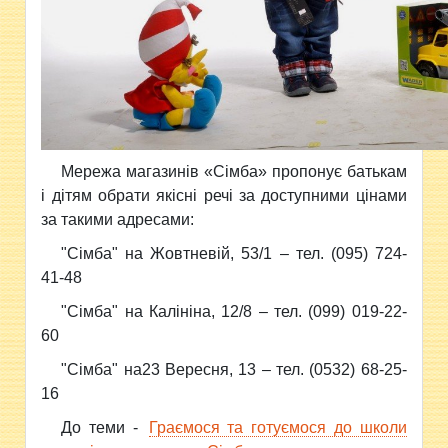
Мережа магазинів «Сімба» пропонує батькам
і дітям обрати якісні речі за доступними цінами
за такими адресами:
"Сімба" на Жовтневій, 53/1 – тел. (095) 724-
41-48
"Сімба" на Калініна, 12/8 – тел. (099) 019-22-
60
"Сімба" на23 Вересня, 13 – тел. (0532) 68-25-
16
До теми -
Граємося та готуємося до школи