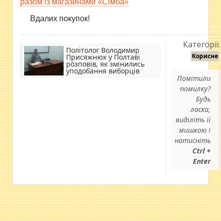
разом із магазинами «Сімба»
Вдалих покупок!
Категорії:
Політолог Володимир
Корисне
Присяжнюк у Полтаві
розповів, як змінились
уподобання виборців
Помітили
помилку?
Будь
ласка,
виділіть її
мишкою і
натисніть
Ctrl +
Enter