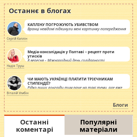
Останнє в блогах
КАПЛІНУ ПОГРОЖУЮТЬ УБИВСТВОМ
Вранці невідомі підкинули мені картинку-попередження
Сергій Каплін
Медіа-консолідація у Полтаві – рецепт проти
утисків
8 вересня – Міжнародний день солідарності
журналістів.
Надія Труш
ЧИ МАЮТЬ УКРАЇНЦІ ПЛАТИТИ ТРІЄЧНИКАМ
СТИПЕНДІЇ?
Рідко пишу лонгріди тим паче на такі теми, але вже
просто дістало! Обурюють сьогоднішні інсенуації
Віталій Улибін
навколо стипендіального питання. Штучно
роздувається ще одна соціальна катастрофа.
Блоги
Останні
Популярні
коментарі
матеріали