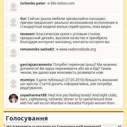
ischenko peter:
⇒ blts-tattoo.com
Gor:
Сейчас рынок мебели чрезвычайно насыщен,
причем предлагают реально эксклюзивное исполнение и
стандартные модели малых серий кухонь, пока видел
отличную кухонную мебель по дизайну, мало походит на
tavaseni:
Классическая кухня с угловым столом,
стандартные формы, в MebelOk, креативненько и что главное -
прекрасный дизайн, высокое качество я приобрела
со вкусом все в порядке, без ненужных наворотов удорожающих
благодаря интернет магазину, контакты которого вы
мебель, а это не последний фактор.
можете просмотреть https://mwood.com.ua.
romanenko sasha83:
⇒ www.radiosvoboda.org
garciajsacramento:
Потрібні термінові гроші? Ми можемо
допомогти! Ви зараз переживаєте або ви в біді? Таким
чином, ми даємо вам можливість розвивати нові
розробки. Як багата людина, я почуваю себе зобов'язаним
mumiyo:
З дати публікації (27.05.2016) більшість вказаних
допомагати людям, які намагаються дати їм шанс. Кожен
цін зросла. Стаття досить інформативна, але потребує
заслуговує на другий шанс, і, оскільки влада не зможе, вони
редагування.
повинні приймати від інших. Для нас нема багато суми, і зрілість
ми визначаємо за взаємною згодою. Ні сюрпризів, ні додаткових
zoyasharma189:
Hey! Are you feeling lonely? And night clubs,
витрат, а тільки узгоджених сум і нічого іншого. Не чекайте і не
bars, sightseeing, romantic dinner or to spend leisure time
коментуйте цей пост. Введіть суму, яку ви хочете подати, і ми
with her will escort Mumbai A beautiful Punjabi women than
зв'яжемося з вами з усіма варіантами. зв'яжіться з нами
sexy escort companion in arms that you guys feel like 5 star luxury
сьогодні на garciajsacramento@gmail.com Вам потрібні термінові
hotel had to spend the night in their search for loved solitaire free
гроші? Ми можемо допомогти!
maintenance stops in Mumbai. Here we offer fair and very attractive
Голосування
woman "Love Solitaire" beautiful figure and shapely body shapes.
Independent escort in Mumbai, truthful, friendly and cheerful girl.
Чи їхатимете цього року на Сорочинський ярмарок?
WhatsApp via an easily can see the latest pictures of her body and the