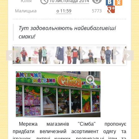
Юлія
10 листопада 2014
Малицька
о 11:59
5773
Тут задовольняють найвибагливіші
смаки!
Мережа магазинів "Сімба" пропонує
придбати величезний асортимент одягу та
іграшок,
дитячі книжки, розвивальні ігри та