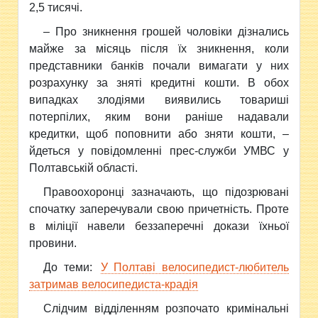
2,5 тисячі.
– Про зникнення грошей чоловіки дізнались
майже за місяць після їх зникнення, коли
представники банків почали вимагати у них
розрахунку за зняті кредитні кошти. В обох
випадках злодіями виявились товариші
потерпілих, яким вони раніше надавали
кредитки, щоб поповнити або зняти кошти, –
йдеться у повідомленні прес-служби УМВС у
Полтавській області.
Правоохоронці зазначають, що підозрювані
спочатку заперечували свою причетність. Проте
в міліції навели беззаперечні докази їхньої
провини.
До теми:
У Полтаві велосипедист-любитель
затримав велосипедиста-крадія
Слідчим відділенням розпочато кримінальні