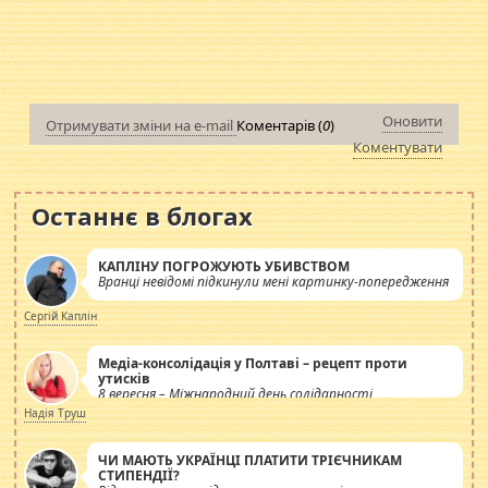
Оновити
Отримувати зміни на e-mail
Коментарів (
0
)
Коментувати
Останнє в блогах
КАПЛІНУ ПОГРОЖУЮТЬ УБИВСТВОМ
Вранці невідомі підкинули мені картинку-попередження
Сергій Каплін
Медіа-консолідація у Полтаві – рецепт проти
утисків
8 вересня – Міжнародний день солідарності
журналістів.
Надія Труш
ЧИ МАЮТЬ УКРАЇНЦІ ПЛАТИТИ ТРІЄЧНИКАМ
СТИПЕНДІЇ?