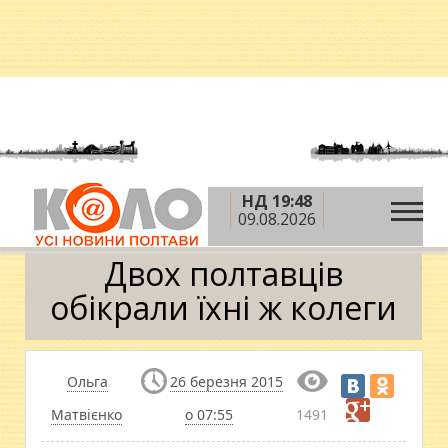
НД 19:48
»
»
»
Головна
Новини
Кримінал
Двох
09.08.2026
полтавців обікрали їхні ж колеги
Двох полтавців
обікрали їхні ж колеги
Ольга
26 березня 2015
Матвієнко
о 07:55
1491