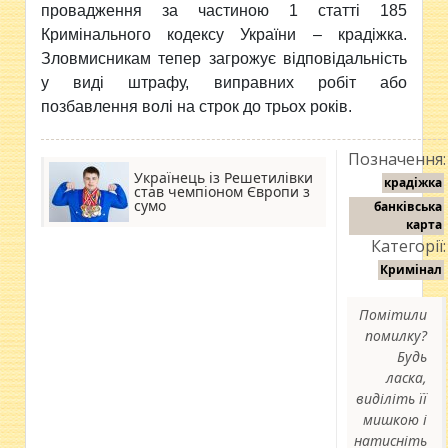
провадження за частиною 1 статті 185
Кримінального кодексу України – крадіжка.
Зловмисникам тепер загрожує відповідальність
у виді штрафу, виправних робіт або
позбавлення волі на строк до трьох років.
Позначення:
Українець із Решетилівки
крадіжка
став чемпіоном Європи з
сумо
банківська
карта
Категорії:
Кримінал
Помітили
помилку?
Будь
ласка,
виділіть її
мишкою і
натисніть