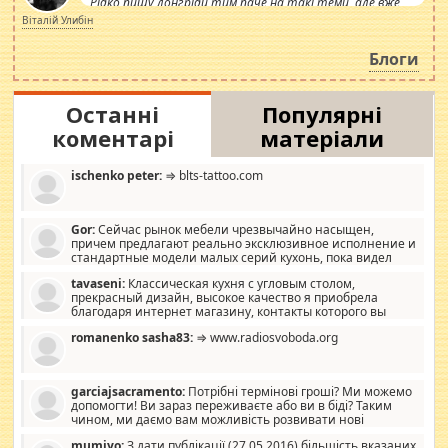
Рідко пишу лонгріди тим паче на такі теми, але вже
просто дістало! Обурюють сьогоднішні інсенуації
Віталій Улибін
навколо стипендіального питання. Штучно
роздувається ще одна соціальна катастрофа.
Блоги
Останні
Популярні
коментарі
матеріали
ischenko peter:
⇒ blts-tattoo.com
Gor:
Сейчас рынок мебели чрезвычайно насыщен,
причем предлагают реально эксклюзивное исполнение и
стандартные модели малых серий кухонь, пока видел
отличную кухонную мебель по дизайну, мало походит на
tavaseni:
Классическая кухня с угловым столом,
стандартные формы, в MebelOk, креативненько и что главное -
прекрасный дизайн, высокое качество я приобрела
со вкусом все в порядке, без ненужных наворотов удорожающих
благодаря интернет магазину, контакты которого вы
мебель, а это не последний фактор.
можете просмотреть https://mwood.com.ua.
romanenko sasha83:
⇒ www.radiosvoboda.org
garciajsacramento:
Потрібні термінові гроші? Ми можемо
допомогти! Ви зараз переживаєте або ви в біді? Таким
чином, ми даємо вам можливість розвивати нові
розробки. Як багата людина, я почуваю себе зобов'язаним
mumiyo:
З дати публікації (27.05.2016) більшість вказаних
допомагати людям, які намагаються дати їм шанс. Кожен