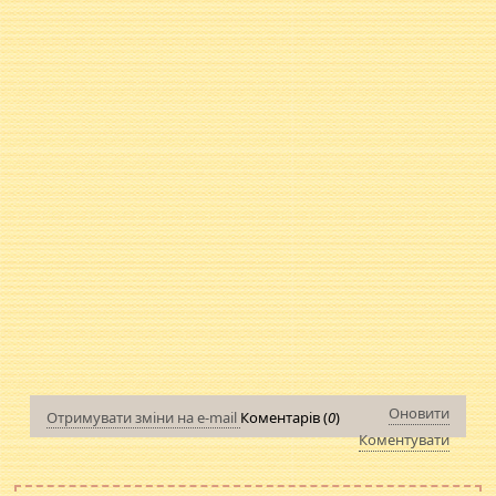
Оновити
Отримувати зміни на e-mail
Коментарів (
0
)
Коментувати