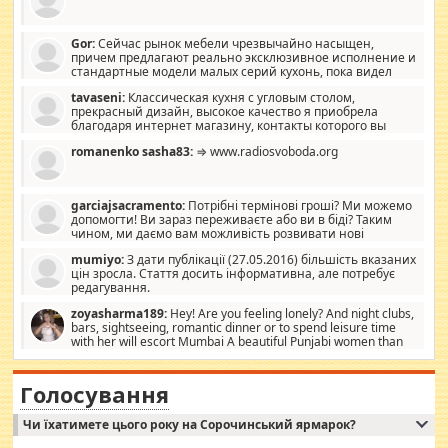
Gor:
Сейчас рынок мебели чрезвычайно насыщен,
причем предлагают реально эксклюзивное исполнение и
стандартные модели малых серий кухонь, пока видел
отличную кухонную мебель по дизайну, мало походит на
tavaseni:
Классическая кухня с угловым столом,
стандартные формы, в MebelOk, креативненько и что главное -
прекрасный дизайн, высокое качество я приобрела
со вкусом все в порядке, без ненужных наворотов удорожающих
благодаря интернет магазину, контакты которого вы
мебель, а это не последний фактор.
можете просмотреть https://mwood.com.ua.
romanenko sasha83:
⇒ www.radiosvoboda.org
garciajsacramento:
Потрібні термінові гроші? Ми можемо
допомогти! Ви зараз переживаєте або ви в біді? Таким
чином, ми даємо вам можливість розвивати нові
розробки. Як багата людина, я почуваю себе зобов'язаним
mumiyo:
З дати публікації (27.05.2016) більшість вказаних
допомагати людям, які намагаються дати їм шанс. Кожен
цін зросла. Стаття досить інформативна, але потребує
заслуговує на другий шанс, і, оскільки влада не зможе, вони
редагування.
повинні приймати від інших. Для нас нема багато суми, і зрілість
ми визначаємо за взаємною згодою. Ні сюрпризів, ні додаткових
zoyasharma189:
Hey! Are you feeling lonely? And night clubs,
витрат, а тільки узгоджених сум і нічого іншого. Не чекайте і не
bars, sightseeing, romantic dinner or to spend leisure time
коментуйте цей пост. Введіть суму, яку ви хочете подати, і ми
with her will escort Mumbai A beautiful Punjabi women than
зв'яжемося з вами з усіма варіантами. зв'яжіться з нами
sexy escort companion in arms that you guys feel like 5 star luxury
сьогодні на garciajsacramento@gmail.com Вам потрібні термінові
hotel had to spend the night in their search for loved solitaire free
гроші? Ми можемо допомогти!
maintenance stops in Mumbai. Here we offer fair and very attractive
Голосування
woman "Love Solitaire" beautiful figure and shapely body shapes.
Independent escort in Mumbai, truthful, friendly and cheerful girl.
Чи їхатимете цього року на Сорочинський ярмарок?
WhatsApp via an easily can see the latest pictures of her body and the
godly. Variety is the spice of life, he believes, so always travel and