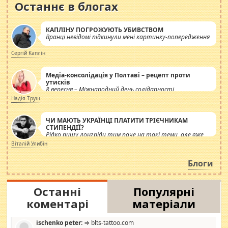
Останнє в блогах
КАПЛІНУ ПОГРОЖУЮТЬ УБИВСТВОМ
Вранці невідомі підкинули мені картинку-попередження
Сергій Каплін
Медіа-консолідація у Полтаві – рецепт проти
утисків
8 вересня – Міжнародний день солідарності
журналістів.
Надія Труш
ЧИ МАЮТЬ УКРАЇНЦІ ПЛАТИТИ ТРІЄЧНИКАМ
СТИПЕНДІЇ?
Рідко пишу лонгріди тим паче на такі теми, але вже
просто дістало! Обурюють сьогоднішні інсенуації
Віталій Улибін
навколо стипендіального питання. Штучно
роздувається ще одна соціальна катастрофа.
Блоги
Останні
Популярні
коментарі
матеріали
ischenko peter:
⇒ blts-tattoo.com