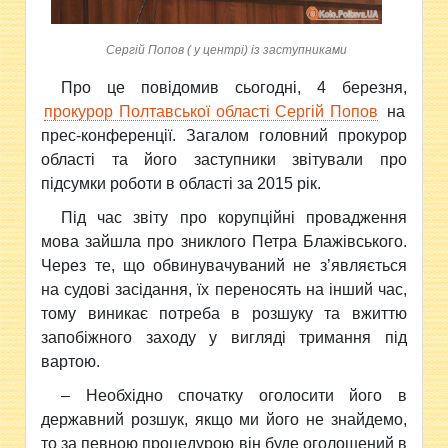
Сергій Попов ( у центрі) із заступниками
Про це повідомив сьогодні, 4 березня,
прокурор Полтавської області Сергій Попов
на
прес-конференції. Загалом головний прокурор
області та його заступники звітували про
підсумки роботи в області за 2015 рік.
Під час звіту про корупційні провадження
мова зайшла про зниклого Петра Блажівського.
Через те, що обвинувачуваний не з’являється
на судові засідання, їх переносять на інший час,
тому виникає потреба в розшуку та вжиттю
запобіжного заходу у вигляді тримання під
вартою.
– Необхідно спочатку оголосити його в
державний розшук, якщо ми його не знайдемо,
то за певною процедурою він буде оголошений в