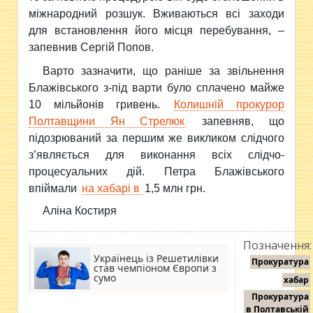
міжнародний розшук. Вживаються всі заходи
для встановлення його місця перебування, –
запевнив Сергій Попов.
Варто зазначити, що раніше за звільнення
Блажівського з-під варти було сплачено майже
10 мільйонів гривень.
Колишній прокурор
Полтавщини Ян Стрелюк
запевняв, що
підозрюваний за першим же викликом слідчого
з’являється для виконання всіх слідчо-
процесуальних дій. Петра Блажівського
впіймали
на хабарі в
1,5 млн грн.
Аліна Костиря
Позначення:
Українець із Решетилівки
Прокуратура
став чемпіоном Європи з
сумо
хабар
Прокуратура
в Полтавській