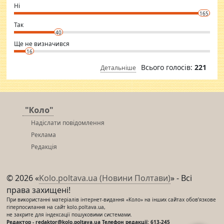
want to meet new people. Sakshi Mirchandani health and figure
Ні
conscious in order to keep yourself fit and regularly go to the health
165
club.
⇒ sakshimirchandani.com
Так
40
Ще не визначився
16
Всього голосів:
221
Детальніше
"Коло"
Надіслати повідомлення
Реклама
Редакція
© 2026 «
Kolo.poltava.ua (Новини Полтави)
» - Всі
права захищені!
При використанні матеріалів інтернет-видання «Коло» на інших сайтах обов’язкове
гіперпосилання на сайт kolo.poltava.ua,
не закрите для індексації пошуковими системами.
Редактор - redaktor@kolo.poltava.ua Телефон редакції: 613-245