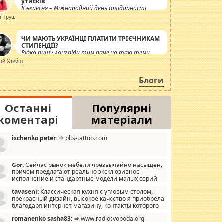
утисків
8 вересня – Міжнародний день солідарності
журналістів.
я Труш
ЧИ МАЮТЬ УКРАЇНЦІ ПЛАТИТИ ТРІЄЧНИКАМ
СТИПЕНДІЇ?
Рідко пишу лонгріди тим паче на такі теми,
але вже просто дістало! Обурюють сьогоднішні
лій Улибін
інсенуації навколо стипендіального питання.
Штучно роздувається ще одна соціальна
Блоги
катастрофа.
Останні
Популярні
коментарі
матеріали
ischenko peter:
⇒ blts-tattoo.com
Gor:
Сейчас рынок мебели чрезвычайно насыщен,
причем предлагают реально эксклюзивное
исполнение и стандартные модели малых серий
хонь, пока видел отличную кухонную мебель по
tavaseni:
Классическая кухня с угловым столом,
зайну, мало походит на стандартные формы, в MebelOk,
прекрасный дизайн, высокое качество я приобрела
еативненько и что главное - со вкусом все в порядке,
благодаря интернет магазину, контакты которого
з ненужных наворотов удорожающих мебель, а это не
 можете просмотреть https://mwood.com.ua.
следний фактор.
romanenko sasha83:
⇒ www.radiosvoboda.org