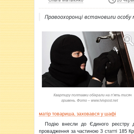
Правоохоронці встановили особу 
Квартиру полтавки обікрали на п’ять тисяч
гривень. Фото – www.lvivpost.net
матір товариша, заховався у шафі
Подію внесли до Єдиного реєстру д
провадження за частиною 3 статті 185 Кр