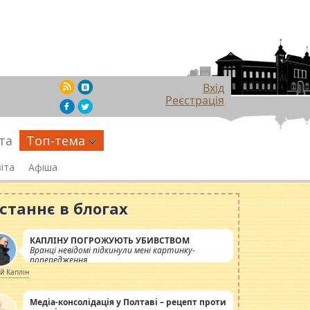
Вхід
Реєстрація
та
Топ-тема
іта
Афіша
станнє в блогах
КАПЛІНУ ПОГРОЖУЮТЬ УБИВСТВОМ
Вранці невідомі підкинули мені картинку-
попередження
ій Каплін
Медіа-консолідація у Полтаві – рецепт проти