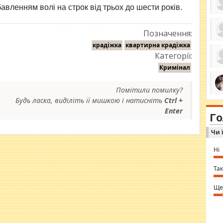
авленням волі на строк від трьох до шести років.
Позначення:
ро
крадіжка
квартирна крадіжка
се
Категорії:
да
ос
Кримінал
ін
за
тіл
Помітили помилку?
ком
bea
Будь ласка, виділіть її мишкою і натисніть
Ctrl +
ми
tha
на
Enter
nig
Г
по
in 
Sol
Чи 
Ind
gir
bod
Ні
alw
Mir
you
Так
⇒ 
Ще