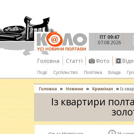
ПТ 09:47
07.08.2026
Головна
Статті
Фото
Віде
Події
Суспільство
Політика
Влада
Гро
»
»
»
Головна
Новини
Кримінал
Із ква
Із квартири полт
золо
Ольга Матвієнко
26 черв