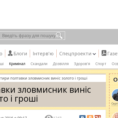
о
Блоги
Інтерв'ю
Спецпроекти
Газе
ші
Кримінал
Скандали
Дозвілля
Здоров'я
Спорт
Осв
О
ртири полтавки зловмисник виніс золото і гроші
авки зловмисник виніс
то і гроші
Серг
ня 2016 о 09:17
1243