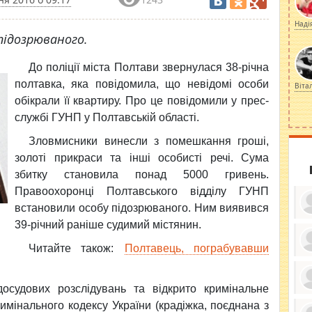
Наді
підозрюваного.
До поліції міста Полтави звернулася 38-річна
полтавка, яка повідомила, що невідомі особи
Віта
обікрали її квартиру. Про це повідомили у прес-
службі ГУНП у Полтавській області.
Зловмисники винесли з помешкання гроші,
золоті прикраси та інші особисті речі. Сума
збитку становила понад 5000 гривень.
Правоохоронці Полтавського відділу ГУНП
встановили особу підозрюваного. Ним виявився
39-річний раніше судимий містянин.
Читайте також:
Полтавець, пограбувавши
ку
ди
кр
осудових розслідувань та відкрито кримінальне
бе
вы
по
имінального кодексу України (крадіжка, поєднана з