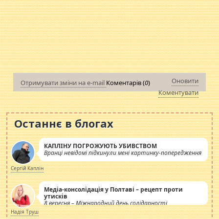
Оновити
Отримувати зміни на e-mail
Коментарів (
0
)
Коментувати
Останнє в блогах
КАПЛІНУ ПОГРОЖУЮТЬ УБИВСТВОМ
Вранці невідомі підкинули мені картинку-попередження
Сергій Каплін
Медіа-консолідація у Полтаві – рецепт проти
утисків
8 вересня – Міжнародний день солідарності
журналістів.
Надія Труш