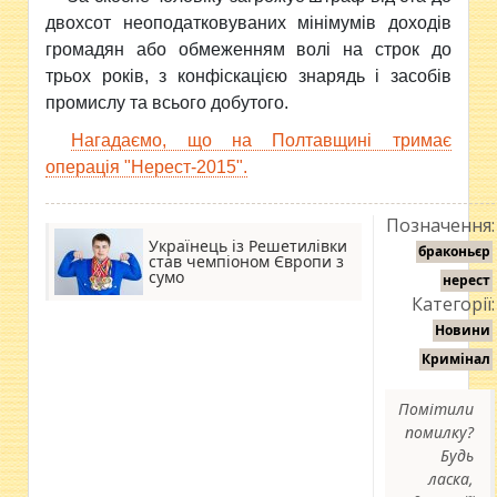
двохсот неоподатковуваних мінімумів доходів
громадян або обмеженням волі на строк до
трьох років, з конфіскацією знарядь і засобів
промислу та всього добутого.
Нагадаємо, що на Полтавщині тримає
операція "Нерест-2015".
Позначення:
Українець із Решетилівки
браконьєр
став чемпіоном Європи з
сумо
нерест
Категорії:
Новини
Кримінал
Помітили
помилку?
Будь
ласка,