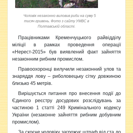
Чоловік незаконно виловив риби на суму 5
тисяч гривень. Фото з сайту УМВС в
Полтавській області.
Працівниками Кременчуцького райвідділу
міліції в
рамках проведення операції
«Нерест-2015» був виявлений факт зайняття
незаконним рибним промислом.
Правоохоронці вилучили незаконний улов та
знаряддя лову – риболовецьку сітку довжиною
близько 45 метрів.
Вирішується питання про внесення події до
Єдиного реєстру досудових розслідувань за
частиною 1 статті 249 Кримінального кодексу
України (незаконне зайняття рибним добувним
промислом).
За скоєне чоловіку загрожує штраф від ста до