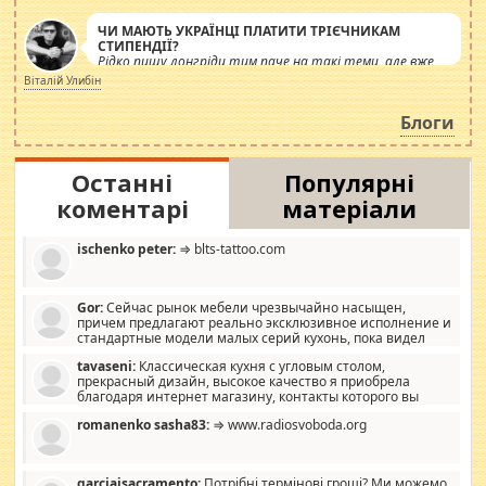
ЧИ МАЮТЬ УКРАЇНЦІ ПЛАТИТИ ТРІЄЧНИКАМ
СТИПЕНДІЇ?
Рідко пишу лонгріди тим паче на такі теми, але вже
просто дістало! Обурюють сьогоднішні інсенуації
Віталій Улибін
навколо стипендіального питання. Штучно
роздувається ще одна соціальна катастрофа.
Блоги
Останні
Популярні
коментарі
матеріали
ischenko peter:
⇒ blts-tattoo.com
Gor:
Сейчас рынок мебели чрезвычайно насыщен,
причем предлагают реально эксклюзивное исполнение и
стандартные модели малых серий кухонь, пока видел
отличную кухонную мебель по дизайну, мало походит на
tavaseni:
Классическая кухня с угловым столом,
стандартные формы, в MebelOk, креативненько и что главное -
прекрасный дизайн, высокое качество я приобрела
со вкусом все в порядке, без ненужных наворотов удорожающих
благодаря интернет магазину, контакты которого вы
мебель, а это не последний фактор.
можете просмотреть https://mwood.com.ua.
romanenko sasha83:
⇒ www.radiosvoboda.org
garciajsacramento:
Потрібні термінові гроші? Ми можемо