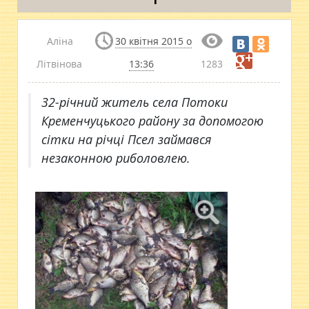
Аліна
30 квітня 2015 о
Літвінова
13:36
1283
32-річний житель села Потоки
Кременчуцького району за допомогою
сітки на річці Псел займався
незаконною риболовлею.