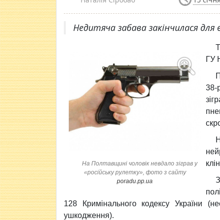
Недитяча забава закінчилася для в
Т
ГУ 
П
38-
зіг
пне
скр
ней
клін
На Полтавщині чоловік невдало зіграв у
«російську рулетку», фото з сайту
З
poradu.pp.ua
пол
128 Кримінального кодексу України (не
ушкодження).