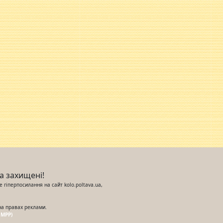
ва захищені!
 гіперпосилання на сайт kolo.poltava.ua,
на правах реклами.
UMPP)