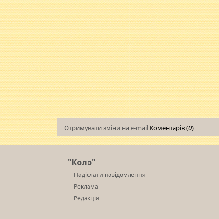
Отримувати зміни на e-mail
Коментарів (
0
)
"Коло"
Надіслати повідомлення
Реклама
Редакція