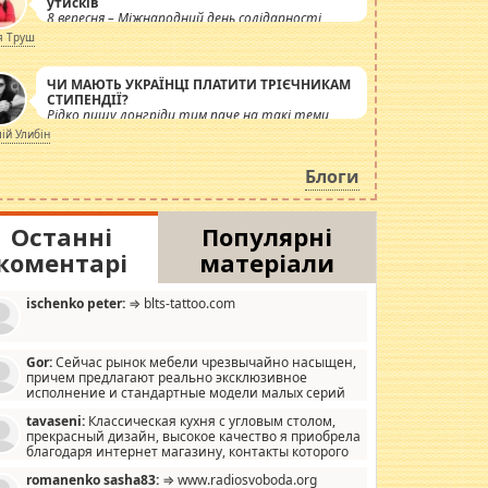
утисків
8 вересня – Міжнародний день солідарності
журналістів.
я Труш
ЧИ МАЮТЬ УКРАЇНЦІ ПЛАТИТИ ТРІЄЧНИКАМ
СТИПЕНДІЇ?
Рідко пишу лонгріди тим паче на такі теми,
але вже просто дістало! Обурюють сьогоднішні
лій Улибін
інсенуації навколо стипендіального питання.
Штучно роздувається ще одна соціальна
Блоги
катастрофа.
Останні
Популярні
коментарі
матеріали
ischenko peter:
⇒ blts-tattoo.com
Gor:
Сейчас рынок мебели чрезвычайно насыщен,
причем предлагают реально эксклюзивное
исполнение и стандартные модели малых серий
хонь, пока видел отличную кухонную мебель по
tavaseni:
Классическая кухня с угловым столом,
зайну, мало походит на стандартные формы, в MebelOk,
прекрасный дизайн, высокое качество я приобрела
еативненько и что главное - со вкусом все в порядке,
благодаря интернет магазину, контакты которого
з ненужных наворотов удорожающих мебель, а это не
 можете просмотреть https://mwood.com.ua.
следний фактор.
romanenko sasha83:
⇒ www.radiosvoboda.org