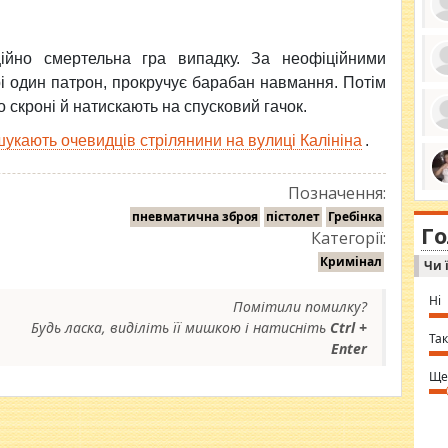
ційно смертельна гра випадку. За неофіційними
і один патрон, прокручує барабан навмання. Потім
ро
се
 скроні й натискають на спусковий гачок.
да
ос
укають очевидців стрілянини на вулиці Калініна
.
ін
за
тіл
ком
Позначення:
bea
ми
tha
на
пневматична зброя
пістолет
Гребінка
nig
Г
по
Категорії:
in 
Sol
Кримінал
Чи 
Ind
gir
bod
Ні
Помітили помилку?
alw
Mir
Будь ласка, виділіть її мишкою і натисніть
Ctrl +
you
Так
Enter
⇒ 
Ще