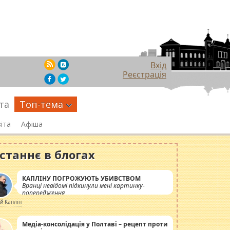
Вхід
Реєстрація
та
Топ-тема
іта
Афіша
станнє в блогах
КАПЛІНУ ПОГРОЖУЮТЬ УБИВСТВОМ
Вранці невідомі підкинули мені картинку-
попередження
ій Каплін
Медіа-консолідація у Полтаві – рецепт проти