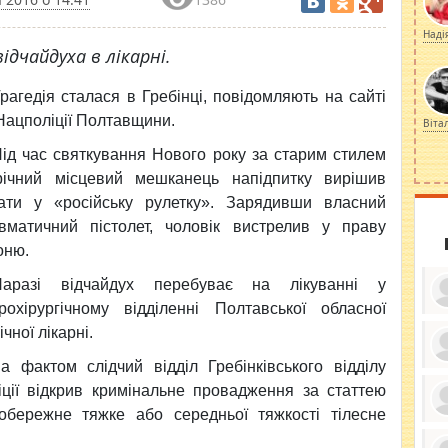
Наді
ідчайдуха в лікарні.
рагедія сталася в
Гребінці, повідомляють на сайті
Нацполіції Полтавщини.
Віта
ід час святкування Нового року за старим стилем
річний місцевий мешканець напідпитку вирішив
рати у «російську рулетку». Зарядивши власний
вматичний пістолет, чоловік вистрелив у праву
оню.
Наразі відчайдух перебуває на лікуванні у
рохірургічному відділенні Полтавської обласної
ічної лікарні.
а фактом слідчий відділ Гребінківського відділу
ку
ди
іції відкрив кримінальне провадження за статтею
кр
обережне тяжке або середньої тяжкості тілесне
бе
вы
по