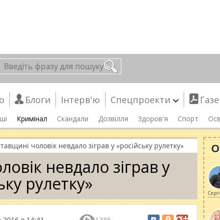
о
Блоги
Інтерв'ю
Спецпроекти
Газе
ші
Кримінал
Скандали
Дозвілля
Здоров'я
Спорт
Осв
О
тавщині чоловік невдало зіграв у «російську рулетку»
ловік невдало зіграв у
ьку рулетку»
Серг
 2016 о 14:41
1386