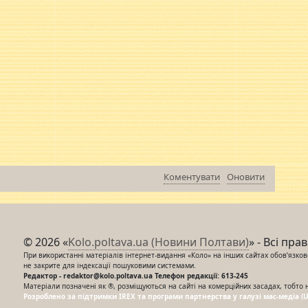
Коментувати
Оновити
© 2026 «
Kolo.poltava.ua (Новини Полтави)
» - Всі пра
При використанні матеріалів інтернет-видання «Коло» на інших сайтах обов’язкове
не закрите для індексації пошуковими системами.
Редактор - redaktor@kolo.poltava.ua Телефон редакції: 613-245
Матеріали позначені як ®, розміщуються на сайті на комерційних засадах, тобто 
Розроблено за підтримки IREX та програми партнерства у галузі мас-медіа (