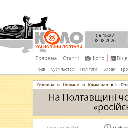
СБ 15:27
08.08.2026
Головна
Статті
Фото
Віде
Події
Суспільство
Політика
Влада
Гро
»
»
»
Головна
Новини
Кримінал
На Пол
На Полтавщині чо
«російс
Наталія Сіробаб
15 січня