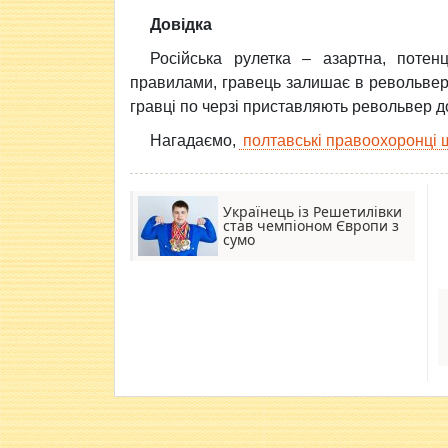
Довідка
Російська рулетка – азартна, потен
правилами, гравець залишає в револьвер
гравці по черзі приставляють револьвер до
Нагадаємо,
полтавські правоохоронці ш
Українець із Решетилівки
став чемпіоном Європи з
сумо