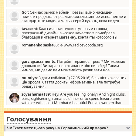
Gor:
Сейчас рынок мебели чрезвычайно насыщен,
причем предлагают реально эксклюзивное исполнение и
стандартные модели малых серий кухонь, пока видел
отличную кухонную мебель по дизайну, мало походит на
tavaseni:
Классическая кухня с угловым столом,
стандартные формы, в MebelOk, креативненько и что главное -
прекрасный дизайн, высокое качество я приобрела
со вкусом все в порядке, без ненужных наворотов удорожающих
благодаря интернет магазину, контакты которого вы
мебель, а это не последний фактор.
можете просмотреть https://mwood.com.ua.
romanenko sasha83:
⇒ www.radiosvoboda.org
garciajsacramento:
Потрібні термінові гроші? Ми можемо
допомогти! Ви зараз переживаєте або ви в біді? Таким
чином, ми даємо вам можливість розвивати нові
розробки. Як багата людина, я почуваю себе зобов'язаним
mumiyo:
З дати публікації (27.05.2016) більшість вказаних
допомагати людям, які намагаються дати їм шанс. Кожен
цін зросла. Стаття досить інформативна, але потребує
заслуговує на другий шанс, і, оскільки влада не зможе, вони
редагування.
повинні приймати від інших. Для нас нема багато суми, і зрілість
ми визначаємо за взаємною згодою. Ні сюрпризів, ні додаткових
zoyasharma189:
Hey! Are you feeling lonely? And night clubs,
витрат, а тільки узгоджених сум і нічого іншого. Не чекайте і не
bars, sightseeing, romantic dinner or to spend leisure time
коментуйте цей пост. Введіть суму, яку ви хочете подати, і ми
with her will escort Mumbai A beautiful Punjabi women than
зв'яжемося з вами з усіма варіантами. зв'яжіться з нами
sexy escort companion in arms that you guys feel like 5 star luxury
сьогодні на garciajsacramento@gmail.com Вам потрібні термінові
hotel had to spend the night in their search for loved solitaire free
гроші? Ми можемо допомогти!
maintenance stops in Mumbai. Here we offer fair and very attractive
Голосування
woman "Love Solitaire" beautiful figure and shapely body shapes.
Independent escort in Mumbai, truthful, friendly and cheerful girl.
Чи їхатимете цього року на Сорочинський ярмарок?
WhatsApp via an easily can see the latest pictures of her body and the
godly. Variety is the spice of life, he believes, so always travel and