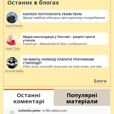
Останнє в блогах
КАПЛІНУ ПОГРОЖУЮТЬ УБИВСТВОМ
Вранці невідомі підкинули мені картинку-попередження
Сергій Каплін
Медіа-консолідація у Полтаві – рецепт проти
утисків
8 вересня – Міжнародний день солідарності
журналістів.
Надія Труш
ЧИ МАЮТЬ УКРАЇНЦІ ПЛАТИТИ ТРІЄЧНИКАМ
СТИПЕНДІЇ?
Рідко пишу лонгріди тим паче на такі теми, але вже
просто дістало! Обурюють сьогоднішні інсенуації
Віталій Улибін
навколо стипендіального питання. Штучно
роздувається ще одна соціальна катастрофа.
Блоги
Останні
Популярні
коментарі
матеріали
ischenko peter:
⇒ blts-tattoo.com