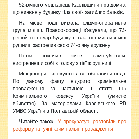
52-річного мешканець Карлівщини повідомив,
що виявив у будинку тіла своїх загиблих батьків.
На місце події виїхала слідчо-оперативна
група міліції. Правоохоронці з’ясували, що 73-
річний господар будинку із власної мисливської
рушниці застрелив свою 74-річну дружину.
Потім покінчив життя самогубством,
вистреливши собі в голову з тієї ж рушниці.
Міліціонери з’ясовуються всі обставини події.
По даному факту відкрито кримінальне
провадження за частиною 1 статті 115
Кримінального кодексу України (умисне
вбивство). За матеріалами Карлівського РВ
УМВС України в Полтавській області.
Читайте також:
У прокуратурі розповіли про
реформу та гучні кримінальні провадження