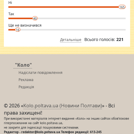
want to meet new people. Sakshi Mirchandani health and figure
Ні
conscious in order to keep yourself fit and regularly go to the health
165
club.
⇒ sakshimirchandani.com
Так
40
Ще не визначився
16
Всього голосів:
221
Детальніше
"Коло"
Надіслати повідомлення
Реклама
Редакція
© 2026 «
Kolo.poltava.ua (Новини Полтави)
» - Всі
права захищені!
При використанні матеріалів інтернет-видання «Коло» на інших сайтах обов’язкове
гіперпосилання на сайт kolo.poltava.ua,
не закрите для індексації пошуковими системами.
Редактор - redaktor@kolo.poltava.ua Телефон редакції: 613-245