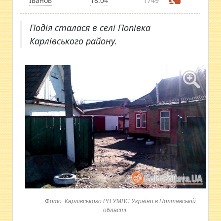
Іванов
18:04
1749
Подія сталася в селі Попівка
Карлівського району.
Фото: Карлівського РВ УМВС України в Полтавській
області.