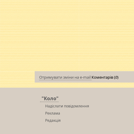
Отримувати зміни на e-mail
Коментарів (
0
)
"Коло"
Надіслати повідомлення
Реклама
Редакція