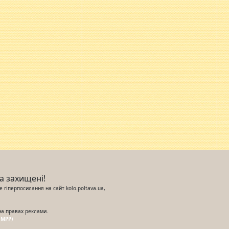
ва захищені!
 гіперпосилання на сайт kolo.poltava.ua,
на правах реклами.
UMPP)