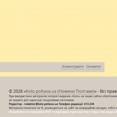
Коментувати
Оновити
© 2026 «
Kolo.poltava.ua (Новини Полтави)
» - Всі пра
При використанні матеріалів інтернет-видання «Коло» на інших сайтах обов’язкове
не закрите для індексації пошуковими системами.
Редактор - redaktor@kolo.poltava.ua Телефон редакції: 613-245
Матеріали позначені як ®, розміщуються на сайті на комерційних засадах, тобто 
Розроблено за підтримки IREX та програми партнерства у галузі мас-медіа (