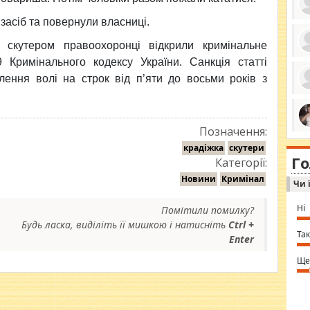
асіб та повернули власниці.
 скутером правоохоронці відкрили кримінальне
ро
Кримінального кодексу України. Санкція статті
се
лення волі на строк від п’яти до восьми років з
да
ос
ін
за
тіл
ком
Позначення:
bea
ми
tha
крадіжка
скутери
на
nig
Г
по
Категорії:
in 
Sol
Новини
Кримінал
Чи 
Ind
gir
bod
Ні
Помітили помилку?
alw
Mir
Будь ласка, виділіть її мишкою і натисніть
Ctrl +
you
Так
Enter
⇒ 
Ще