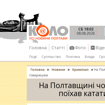
СБ 18:02
08.08.2026
Головна
Статті
Фото
Віде
Події
Суспільство
Політика
Влада
Гро
»
»
»
Головна
Новини
Кримінал
На Пол
товаришем
На Полтавщині чо
поїхав ката