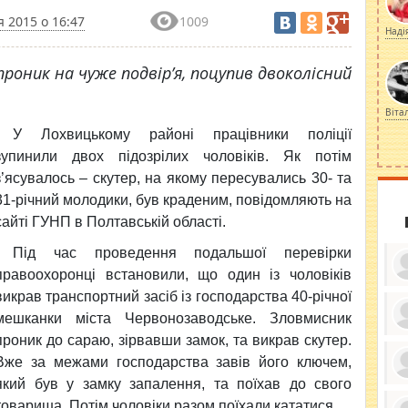
я 2015 о 16:47
1009
Наді
роник на чуже подвір’я, поцупив двоколісний
.
Віта
У Лохвицькому районі працівники поліції
зупинили
двох підозрілих чоловіків. Як потім
з’ясувалось – скутер, на якому пересувались 30- та
31-річний молодики, був краденим, повідомляють на
сайті ГУНП в Полтавській області.
Під час проведення подальшої перевірки
правоохоронці встановили, що один із чоловіків
викрав транспортний засіб із господарства 40-річної
мешканки міста Червонозаводське. Зловмисник
проник до сараю, зірвавши замок, та викрав скутер.
ку
ди
Вже за межами господарства завів його ключем,
кр
бе
який був у замку запалення, та поїхав до свого
вы
по
товариша. Потім чоловіки разом поїхали кататися.