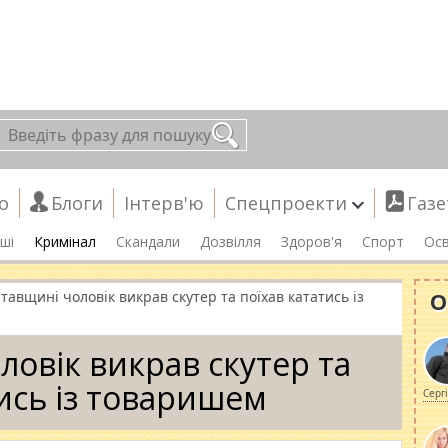
о
Блоги
Інтерв'ю
Спецпроекти
Газе
ші
Кримінал
Скандали
Дозвілля
Здоров'я
Спорт
Осв
О
тавщині чоловік викрав скутер та поїхав кататись із
ловік викрав скутер та
тись із товаришем
Серг