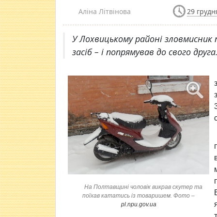
Аліна Літвінова
29 грудн
У Лохвицькому районі зловмисник п
засіб – і попрямував до свого друга
На Полтавщині чоловік викрав скутер та
поїхав кататись із товаришем. Фото –
pl.npu.gov.ua