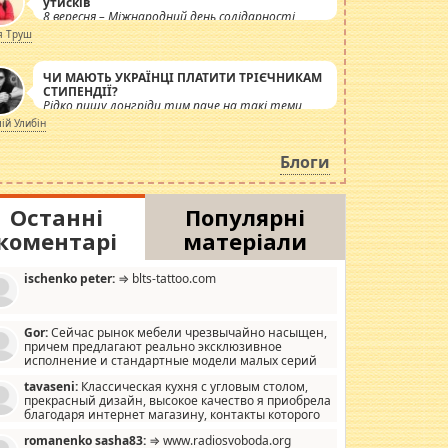
утисків
8 вересня – Міжнародний день солідарності
журналістів.
я Труш
ЧИ МАЮТЬ УКРАЇНЦІ ПЛАТИТИ ТРІЄЧНИКАМ
СТИПЕНДІЇ?
Рідко пишу лонгріди тим паче на такі теми,
але вже просто дістало! Обурюють сьогоднішні
лій Улибін
інсенуації навколо стипендіального питання.
Штучно роздувається ще одна соціальна
Блоги
катастрофа.
Останні
Популярні
коментарі
матеріали
ischenko peter:
⇒ blts-tattoo.com
Gor:
Сейчас рынок мебели чрезвычайно насыщен,
причем предлагают реально эксклюзивное
исполнение и стандартные модели малых серий
хонь, пока видел отличную кухонную мебель по
tavaseni:
Классическая кухня с угловым столом,
зайну, мало походит на стандартные формы, в MebelOk,
прекрасный дизайн, высокое качество я приобрела
еативненько и что главное - со вкусом все в порядке,
благодаря интернет магазину, контакты которого
з ненужных наворотов удорожающих мебель, а это не
 можете просмотреть https://mwood.com.ua.
следний фактор.
romanenko sasha83:
⇒ www.radiosvoboda.org