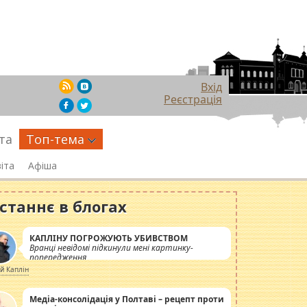
Вхід
Реєстрація
та
Топ-тема
іта
Афіша
станнє в блогах
КАПЛІНУ ПОГРОЖУЮТЬ УБИВСТВОМ
Вранці невідомі підкинули мені картинку-
попередження
ій Каплін
Медіа-консолідація у Полтаві – рецепт проти